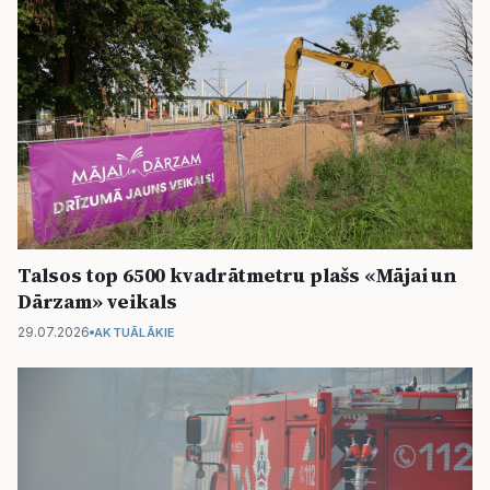
Talsos top 6500 kvadrātmetru plašs «Mājai un
Dārzam» veikals
29.07.2026
AKTUĀLĀKIE