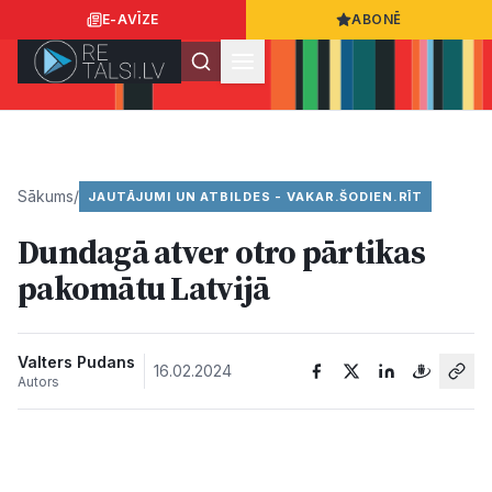
E-AVĪZE
ABONĒ
Ielogoties
Ziņo
App Store
Google Play
Sākums
/
JAUTĀJUMI UN ATBILDES - VAKAR.ŠODIEN.RĪT
Dundagā atver otro pārtikas
Ziņas
pakomātu Latvijā​
Sabiedrība
Valters Pudans
16.02.2024
Autors
Dzīvesstils
Sports