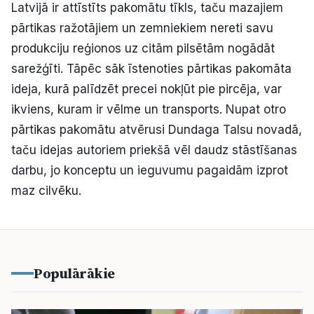
Latvijā ir attīstīts pakomātu tīkls, taču mazajiem
Kultūra
pārtikas ražotājiem un zemniekiem nereti savu
produkciju reģionos uz citām pilsētām nogādāt
Bizness
sarežģīti. Tāpēc sāk īstenoties pārtikas pakomāta
ideja, kurā palīdzēt precei nokļūt pie pircēja, var
Video
ikviens, kuram ir vēlme un transports. Nupat otro
pārtikas pakomātu atvērusi Dundaga Talsu novadā,
taču idejas autoriem priekšā vēl daudz stāstīšanas
Vieta
darbu, jo konceptu un ieguvumu pagaidām izprot
maz cilvēku.
Sludinājumi
Pasākumi
Populārākie
Reklāma