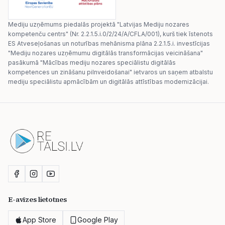
Mediju uzņēmums piedalās projektā "Latvijas Mediju nozares
kompetenču centrs" (Nr. 2.2.1.5.i.0/2/24/A/CFLA/001), kurš tiek īstenots
ES Atveseļošanas un noturības mehānisma plāna 2.2.1.5.i. investīcijas
"Mediju nozares uzņēmumu digitālās transformācijas veicināšana"
pasākumā "Mācības mediju nozares speciālistu digitālās
kompetences un zināšanu pilnveidošanai" ietvaros un saņem atbalstu
mediju speciālistu apmācībām un digitālās attīstības modernizācijai.
E-avīzes lietotnes
App Store
Google Play