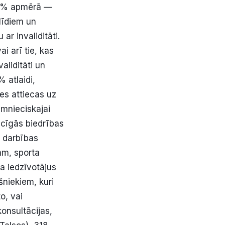
90 % apmērā —
līdiem un
ar invaliditāti.
i arī tie, kas
aliditāti un
 atlaidi,
es attiecas uz
imnieciskajai
iecīgās biedrības
 darbības
ām, sporta
 iedzīvotājus
šniekiem, kuri
o, vai
konsultācijas,