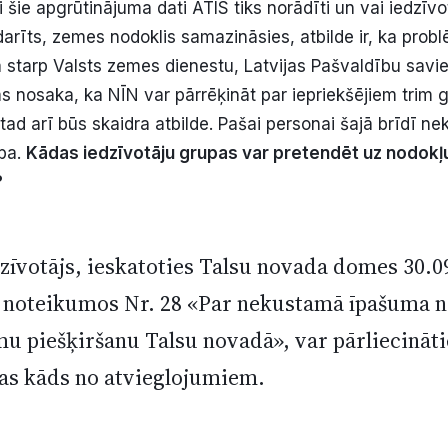
 šie apgrūtinājuma dati ATIS tiks norādīti un vai iedzīvot
zdarīts, zemes nodoklis samazināsies, atbilde ir, ka probl
 starp Valsts zemes dienestu, Latvijas Pašvaldību savi
ms nosaka, ka NĪN var pārrēķināt par iepriekšējiem trim 
 tad arī būs skaidra atbilde. Pašai personai šajā brīdī n
ība.
K
ā
das iedz
ī
vot
ā
ju grupas var pretend
ē
t uz nodok
ļ
?
dzīvotājs, ieskatoties Talsu novada domes 30.0
s noteikumos Nr. 28 «Par nekustamā īpašuma 
u piešķiršanu Talsu novadā», var pārliecināti
cas kāds no atvieglojumiem.