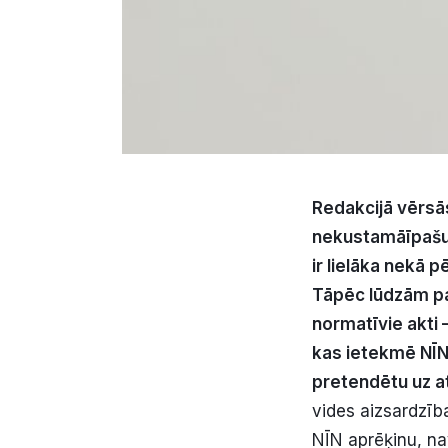
Redakcij
ā
v
ē
rs
ā
nekustam
ā
ī
pa
š
ir liel
ā
ka nek
ā
p
T
ā
p
ē
c l
ū
dz
ā
m p
normat
ī
vie akti
kas ietekm
ē
N
Ī
N
pretend
ē
tu uz 
vides aizsardzīb
NĪN aprēķinu, na