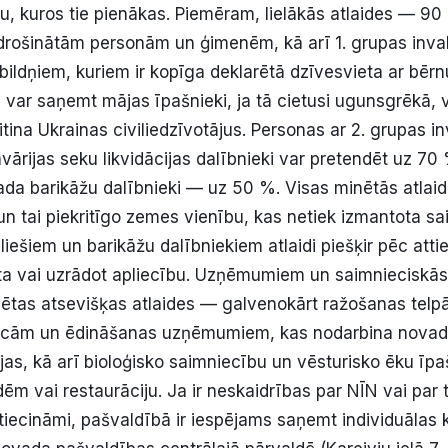
mu, kuros tie pienākas. Piemēram, lielākās atlaides — 
rošinātām personām un ģimenēm, kā arī 1. grupas inva
ildņiem, kuriem ir kopīga deklarētā dzīvesvieta ar bērnu 
 var saņemt mājas īpašnieki, ja tā cietusi ugunsgrēkā, va
tina Ukrainas civiliedzīvotājus. Personas ar 2. grupas inv
ārijas seku likvidācijas dalībnieki var pretendēt uz 70 %
ada barikāžu dalībnieki — uz 50 %. Visas minētās atlaid
n tai piekritīgo zemes vienību, kas netiek izmantota sa
liešiem un barikāžu dalībniekiem atlaidi piešķir pēc att
ta vai uzrādot apliecību. Uzņēmumiem un saimnieciskās
ētas atsevišķas atlaides — galvenokārt ražošanas telp
nīcām un ēdināšanas uzņēmumiem, kas nodarbina novada
ijas, kā arī bioloģisko saimniecību un vēsturisko ēku īpa
ēm vai restaurāciju. Ja ir neskaidrības par NĪN vai par t
ttiecināmi, pašvaldībā ir iespējams saņemt individuālas 