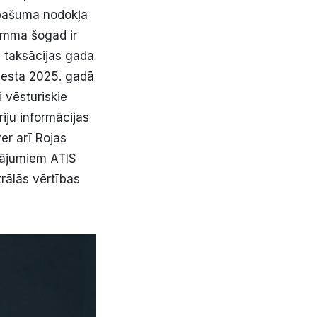
īpašuma nodokļa
umma šogad ir
a taksācijas gada
nesta 2025. gadā
i vēsturiskie
riju informācijas
er arī Rojas
inājumiem ATIS
trālās vērtības