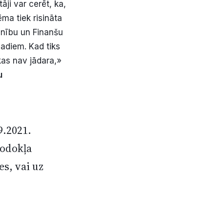
āji var cerēt, ka,
ēma tiek risināta
enību un Finanšu
gadiem. Kad tiks
ekas nav jādara,»
u
9.2021.
nodokļa
es, vai uz