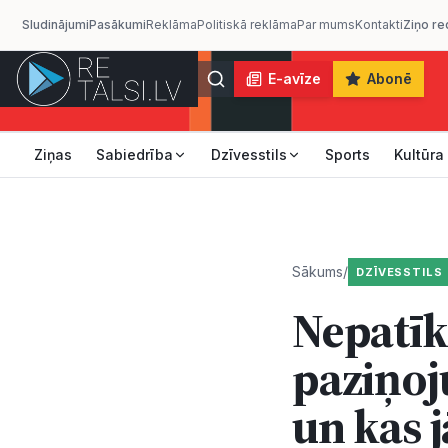
Sludinājumi
Pasākumi
Reklāma
Politiskā reklāma
Par mums
Kontakti
Ziņo re
E-avīze
Abonē
Ziņas
Sabiedrība
Dzīvesstils
Sports
Kultūra
Sākums
/
DZĪVESSTILS
Nepatī
paziņoj
un kas 