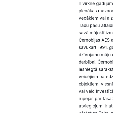
Ir virkne gadīju
pienākas maznod
vecākiem vai aizb
Tādu pašu atlaidi
savā mājoklī izmi
Černobiļas AES av
savukārt 1991. g
dzīvojamo māju u
darbībai. Černobi
iesniegtā saraks
veicējiem paredz
objektiem, vies
vai veic investīc
rūpējas par fasād
atvieglojumi ir a