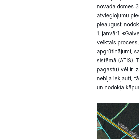
novada domes 30
atvieglojumu pie
pieaugusi: nodok
1. janvārī. «Gal
veiktais process,
apgrūtinājumi, sa
sistēmā (ATIS). T
pagastu) vēl ir 
nebija iekļauti, 
un nodokļa kāpu