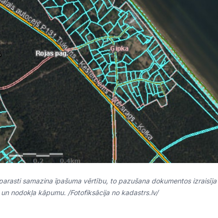
parasti samazina īpašuma vērtību, to pazušana dokumentos izraisīja
 un nodokļa kāpumu. /Fotofiksācija no kadastrs.lv/