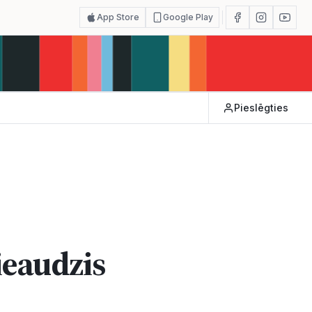
App Store
Google Play
Pieslēgties
ieaudzis