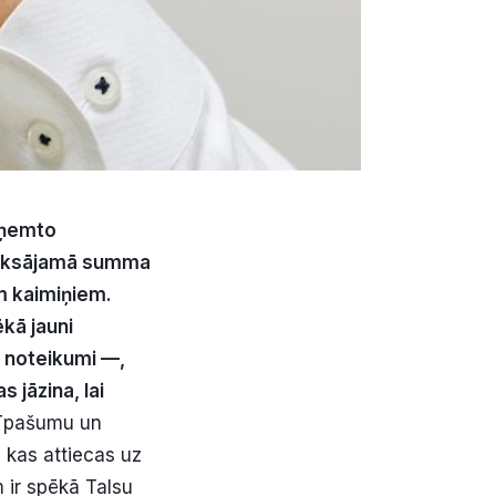
ņ
emto
ks
ā
jam
ā
summa
m kaimi
ņ
iem.
ē
k
ā
jauni
e noteikumi
—
,
s j
ā
zina, lai
īpašumu un
 kas attiecas uz
 ir spēkā Talsu