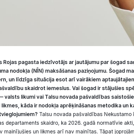
s Rojas pagasta iedz
ī
vot
ā
js ar jaut
ā
jumu par
š
ogad sa
uma nodok
ļ
a (N
Ī
N) maks
āš
anas pazi
ņ
ojumu.
Š
ogad ma
ē
rn, un l
ī
dz
ī
ga situ
ā
cija esot ar
ī
vair
ā
kiem aptauj
ā
tajie
a
š
vald
ī
bu skaidrot iemeslus. Vai
š
ogad ir st
ā
ju
š
ies sp
—
valsts likumi vai Talsu novada pa
š
vald
ī
bas saisto
š
i
 likmes, k
ā
da ir nodok
ļ
a apr
ēķ
in
āš
anas metodika un ka
atvieglojumiem?
Talsu novada pašvaldības Nekustamo 
as departaments skaidro, ka 2026. gadā normatīvie akti,
v mainījušies un likmes arī nav mainītas. Tāpat joprojām