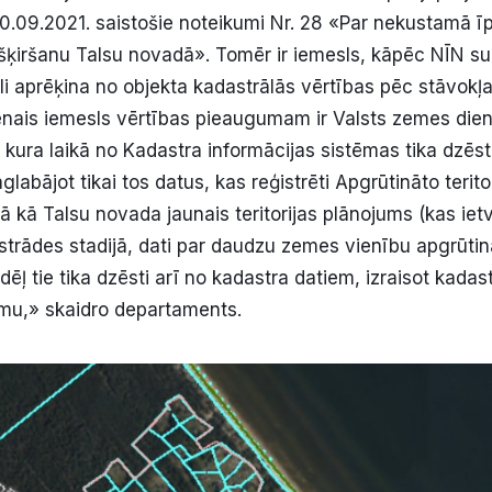
.09.2021. saistošie noteikumi Nr. 28 «Par nekustamā 
šķiršanu Talsu novadā». Tomēr ir iemesls, kāpēc NĪN s
li aprēķina no objekta kadastrālās vērtības pēc stāvokļ
venais iemesls vērtības pieaugumam ir Valsts zemes die
 kura laikā no Kadastra informācijas sistēmas tika dzēst
glabājot tikai tos datus, kas reģistrēti Apgrūtināto terito
ā kā Talsu novada jaunais teritorijas plānojums (kas ietv
izstrādes stadijā, dati par daudzu zemes vienību apgrūt
tādēļ tie tika dzēsti arī no kadastra datiem, izraisot kadas
mu,» skaidro departaments.