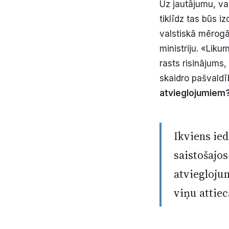
Uz jautājumu, vai
tiklīdz tas būs i
valstiskā mērogā
ministriju. «Liku
rasts risinājums,
skaidro pašvald
atvieglojumiem
Ikviens ie
saistošajo
atvieglojum
viņu attie