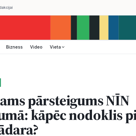
dakcijai
Bizness
Video
Vieta
kams pārsteigums NĪN
umā: kāpēc nodoklis p
jādara?