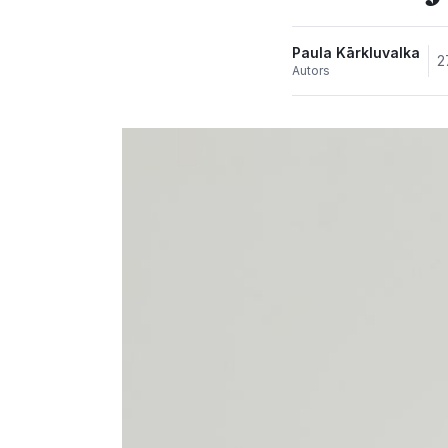
Paula Kārkluvalka
2
Autors