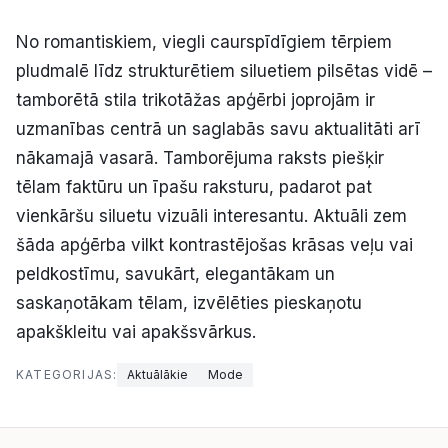
No romantiskiem, viegli caurspīdīgiem tērpiem
pludmalē līdz strukturētiem siluetiem pilsētas vidē –
tamborētā stila trikotāžas apģērbi joprojām ir
uzmanības centrā un saglabās savu aktualitāti arī
nākamajā vasarā. Tamborējuma raksts piešķir
tēlam faktūru un īpašu raksturu, padarot pat
vienkāršu siluetu vizuāli interesantu. Aktuāli zem
šāda apģērba vilkt kontrastējošas krāsas veļu vai
peldkostīmu, savukārt, elegantākam un
saskaņotākam tēlam, izvēlēties pieskaņotu
apakškleitu vai apakšsvārkus.
KATEGORIJAS:
Aktuālākie
Mode