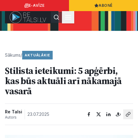
E-AVĪZE
ABONĒ
Ielogoties
Ziņo
App Store
Google Play
Sākums
/
AKTUĀLĀKIE
Stilista ieteikumi: 5 apģērbi,
Ziņas
kas būs aktuāli arī nākamajā
vasarā
Sabiedrība
Dzīvesstils
Re Talsi
23.07.2025
Autors
Sports