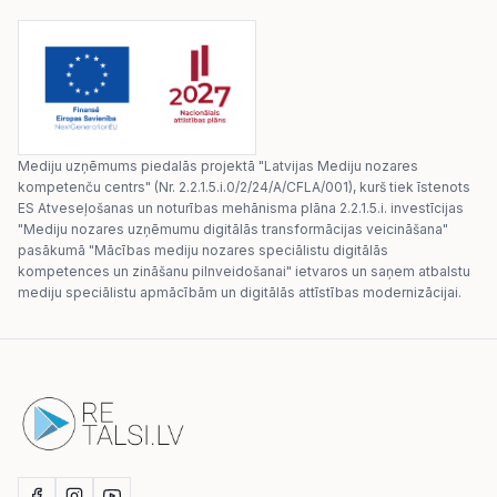
Mediju uzņēmums piedalās projektā "Latvijas Mediju nozares
kompetenču centrs" (Nr. 2.2.1.5.i.0/2/24/A/CFLA/001), kurš tiek īstenots
ES Atveseļošanas un noturības mehānisma plāna 2.2.1.5.i. investīcijas
"Mediju nozares uzņēmumu digitālās transformācijas veicināšana"
pasākumā "Mācības mediju nozares speciālistu digitālās
kompetences un zināšanu pilnveidošanai" ietvaros un saņem atbalstu
mediju speciālistu apmācībām un digitālās attīstības modernizācijai.