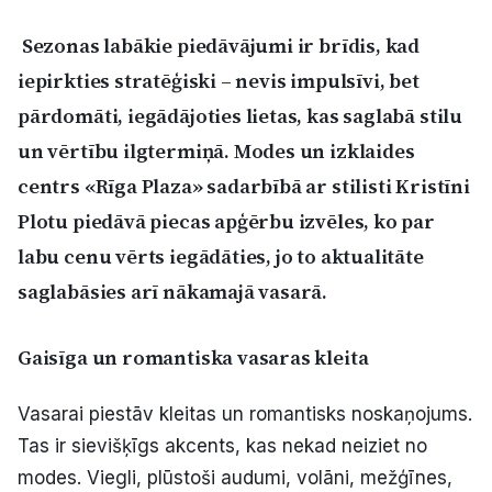
Politiskā reklāma
Sezonas labākie piedāvājumi ir brīdis, kad
iepirkties stratēģiski – nevis impulsīvi, bet
Par mums
pārdomāti, iegādājoties lietas, kas saglabā stilu
Kontakti
un vērtību ilgtermiņā. Modes un izklaides
centrs «Rīga Plaza» sadarbībā ar stilisti Kristīni
Ziņo redakcijai
Plotu piedāvā piecas apģērbu izvēles, ko par
labu cenu vērts iegādāties, jo to aktualitāte
Facebook
Instagram
YouTube
saglabāsies arī nākamajā vasarā.
E-avīze
Abonē
Gaisīga un romantiska vasaras kleita
Vasarai piestāv kleitas un romantisks noskaņojums.
Tas ir sievišķīgs akcents, kas nekad neiziet no
modes. Viegli, plūstoši audumi, volāni, mežģīnes,