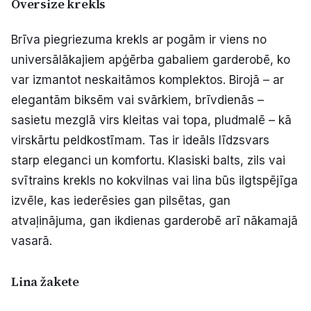
Oversize krekls
Brīva piegriezuma krekls ar pogām ir viens no
universālākajiem apģērba gabaliem garderobē, ko
var izmantot neskaitāmos komplektos. Birojā – ar
elegantām biksēm vai svārkiem, brīvdienās –
sasietu mezglā virs kleitas vai topa, pludmalē – kā
virskārtu peldkostīmam. Tas ir ideāls līdzsvars
starp eleganci un komfortu. Klasiski balts, zils vai
svītrains krekls no kokvilnas vai lina būs ilgtspējīga
izvēle, kas iederēsies gan pilsētas, gan
atvaļinājuma, gan ikdienas garderobē arī nākamajā
vasarā.
Lina žakete