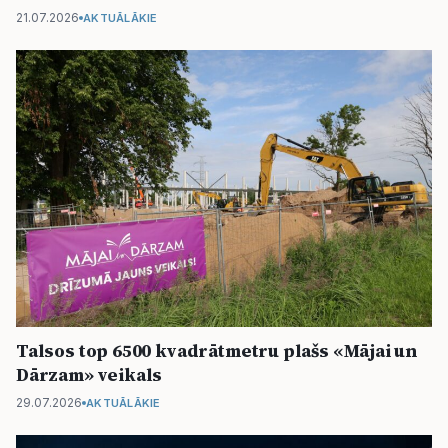
21.07.2026
AKTUĀLĀKIE
Talsos top 6500 kvadrātmetru plašs «Mājai un
Dārzam» veikals
29.07.2026
AKTUĀLĀKIE