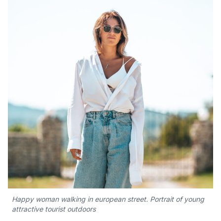
Kultūra
Bizness
Video
Vieta
Sludinājumi
Pasākumi
Happy woman walking in european street. Portrait of young
Reklāma
attractive tourist outdoors