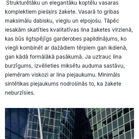
Strukturētāku un elegantāku koptēlu vasaras
komplektiem piešķirs žakete. Vasarā to gribas
maksimālu dabisku, vieglu un elpojošu. Tāpēc
iesakām skatīties kvalitatīvas lina žaketes virzienā,
kas būs ilgtspējīgs garderobes papildinājums, ko
viegli kombinēt ar dažādiem tērpiem gan ikdienā,
gan kādā formālākā pasākumā. Ja uztrauc lina
burzīgums, izvēlieties miksētu auduma sastāvu,
piemēram viskozi ar lina piejaukumu. Minimāls
sintētikas piejaukums nodrošinās to, ka žakete
neburzīsies.