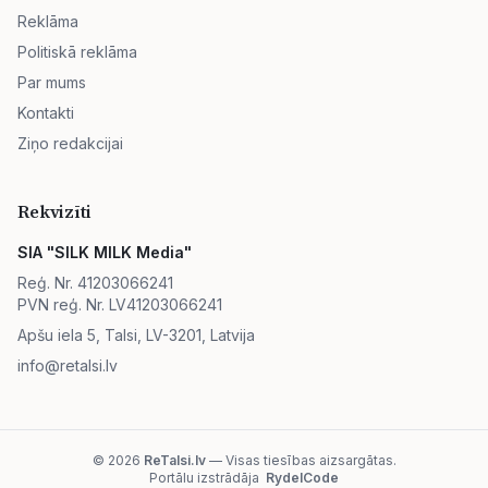
Reklāma
Politiskā reklāma
Par mums
Kontakti
Ziņo redakcijai
Rekvizīti
SIA "SILK MILK Media"
Reģ. Nr. 41203066241
PVN reģ. Nr. LV41203066241
Apšu iela 5, Talsi, LV-3201, Latvija
info@retalsi.lv
© 2026
ReTalsi.lv
— Visas tiesības aizsargātas.
Portālu izstrādāja
RydelCode