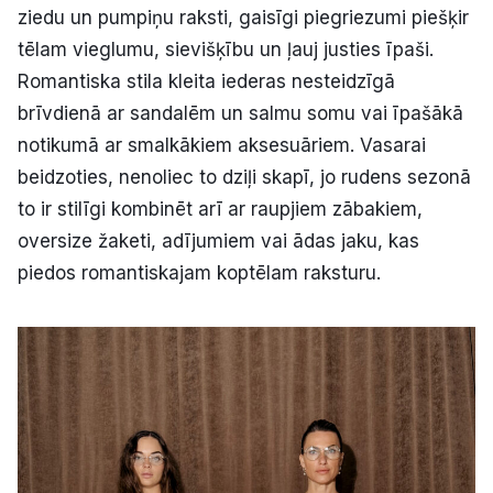
ziedu un pumpiņu raksti, gaisīgi piegriezumi piešķir
tēlam vieglumu, sievišķību un ļauj justies īpaši.
Romantiska stila kleita iederas nesteidzīgā
brīvdienā ar sandalēm un salmu somu vai īpašākā
notikumā ar smalkākiem aksesuāriem. Vasarai
beidzoties, nenoliec to dziļi skapī, jo rudens sezonā
to ir stilīgi kombinēt arī ar raupjiem zābakiem,
oversize žaketi, adījumiem vai ādas jaku, kas
piedos romantiskajam koptēlam raksturu.