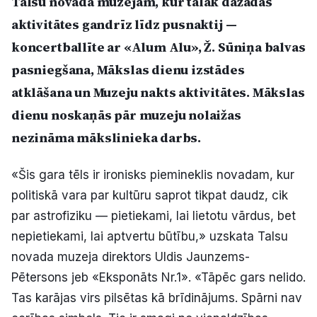
Talsu novada muzejam, kur tālāk dažādas
Politiskā reklāma
aktivitātes gandrīz līdz pusnaktij —
koncertballīte ar «Alum Alu», Ž. Sūniņa balvas
Par mums
pasniegšana, Mākslas dienu izstādes
Kontakti
atklāšana un Muzeju nakts aktivitātes. Mākslas
dienu noskaņās pār muzeju nolaižas
Ziņo redakcijai
nezināma mākslinieka darbs.
«Šis gara tēls ir ironisks piemineklis novadam, kur
Facebook
Instagram
YouTube
politiskā vara par kultūru saprot tikpat daudz, cik
par astrofiziku — pietiekami, lai lietotu vārdus, bet
E-avīze
Abonē
nepietiekami, lai aptvertu būtību,» uzskata Talsu
novada muzeja direktors Uldis Jaunzems-
Pētersons jeb «Eksponāts Nr.1». «Tāpēc gars nelido.
Tas karājas virs pilsētas kā brīdinājums. Spārni nav