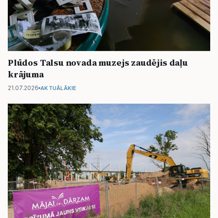
Plūdos Talsu novada muzejs zaudējis daļu
krājuma
21.07.2026
AKTUĀLĀKIE