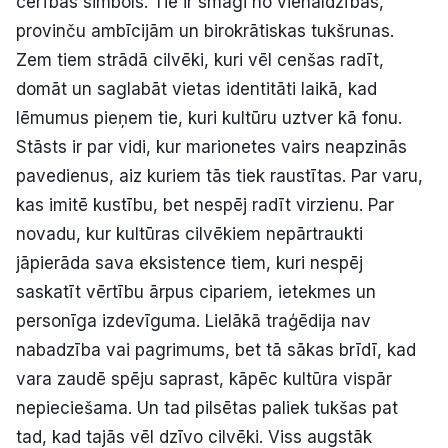
cerības simbols. Tie ir smagi no vienaldzības,
provinču ambīcijām un birokrātiskas tukšrunas.
Zem tiem strādā cilvēki, kuri vēl cenšas radīt,
domāt un saglabāt vietas identitāti laikā, kad
lēmumus pieņem tie, kuri kultūru uztver kā fonu.
Stāsts ir par vidi, kur marionetes vairs neapzinās
pavedienus, aiz kuriem tās tiek raustītas. Par varu,
kas imitē kustību, bet nespēj radīt virzienu. Par
novadu, kur kultūras cilvēkiem nepārtraukti
jāpierāda sava eksistence tiem, kuri nespēj
saskatīt vērtību ārpus cipariem, ietekmes un
personīga izdevīguma. Lielākā traģēdija nav
nabadzība vai pagrimums, bet tā sākas brīdī, kad
vara zaudē spēju saprast, kāpēc kultūra vispār
nepieciešama. Un tad pilsētas paliek tukšas pat
tad, kad tajās vēl dzīvo cilvēki. Viss augstāk