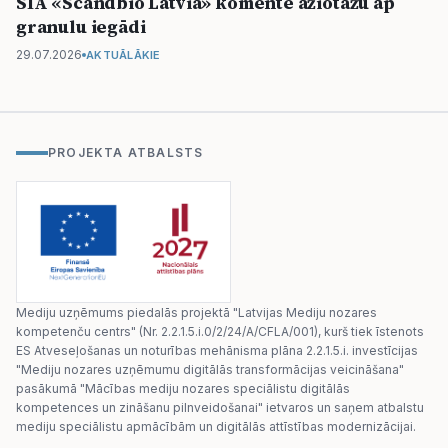
SIA «Scandbio Latvia» komentē ažiotāžu ap
granulu iegādi
29.07.2026
AKTUĀLĀKIE
PROJEKTA ATBALSTS
Mediju uzņēmums piedalās projektā "Latvijas Mediju nozares
kompetenču centrs" (Nr. 2.2.1.5.i.0/2/24/A/CFLA/001), kurš tiek īstenots
ES Atveseļošanas un noturības mehānisma plāna 2.2.1.5.i. investīcijas
"Mediju nozares uzņēmumu digitālās transformācijas veicināšana"
pasākumā "Mācības mediju nozares speciālistu digitālās
kompetences un zināšanu pilnveidošanai" ietvaros un saņem atbalstu
mediju speciālistu apmācībām un digitālās attīstības modernizācijai.