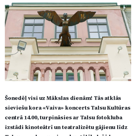
Kultūra
Bizness
Video
Vieta
Sludinājumi
Šonedēļ visi uz Mākslas dienām! Tās atklās
sieviešu kora «Vaiva» koncerts Talsu Kultūras
Pasākumi
centrā 14.00, turpināsies ar Talsu fotokluba
izstādi kinoteātrī un teatralizētu gājienu līdz
Reklāma