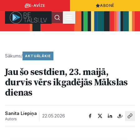
E-AVĪZE
ABONĒ
Ielogoties
Ziņo
App Store
Google Play
Sākums
/
AKTUĀLĀKIE
Jau šo sestdien, 23. maijā,
Ziņas
durvis vērs ikgadējās Mākslas
dienas
Sabiedrība
Dzīvesstils
Sanita Liepiņa
22.05.2026
Autors
Sports