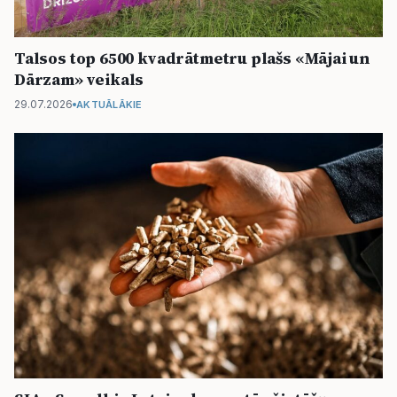
Talsos top 6500 kvadrātmetru plašs «Mājai un
Dārzam» veikals
29.07.2026
AKTUĀLĀKIE