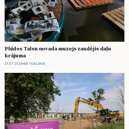
Plūdos Talsu novada muzejs zaudējis daļu
krājuma
21.07.2026
AKTUĀLĀKIE