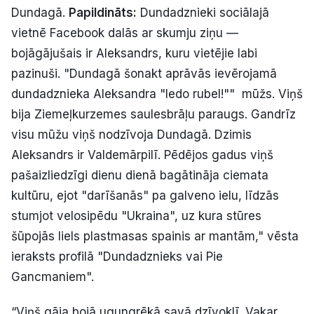
Dundagā.
Papildināts:
Dundadznieki sociālajā
vietnē Facebook dalās ar skumju ziņu —
bojāgājušais ir Aleksandrs, kuru vietējie labi
pazinuši. "Dundagā šonakt aprāvās ievērojamā
dundadznieka Aleksandra "Iedo rubel!"" mūžs. Viņš
bija Ziemeļkurzemes saulesbrāļu paraugs. Gandrīz
visu mūžu viņš nodzīvoja Dundagā. Dzimis
Aleksandrs ir Valdemārpilī. Pēdējos gadus viņš
pašaizliedzīgi dienu dienā bagātināja ciemata
kultūru, ejot "darīšanās" pa galveno ielu, līdzās
stumjot velosipēdu "Ukraina", uz kura stūres
šūpojās liels plastmasas spainis ar mantām," vēsta
ieraksts profilā "Dundadznieks vai Pie
Gancmaniem".
“Viņš gāja bojā ugungrēkā savā dzīvoklī. Vakar