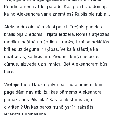
Ronītis atnesa atdot parādu. Kas gan būtu domājis,
ka no Aleksandra var aizņemties? Rublis pie rubļa…
Aleksandrs aicināja viesi palikt. Trešais pudeles
brālis bija Ziedonis. Trijatā iedzēra. Ronītis atjēdzās
mediķu mašīnā un šodien ir možs, tikai sameklētās
brilles uz deguna ir šķības. Veikalā stāstīja ka
neatceras, kā ticis ārā. Ziedoni, kurš saelpojies
dūmus, aizveda uz slimnīcu. Bet Aleksandram būs
bēres.
Vietējie tagad lauza galvu par jautājumiem, kam
pagaidām nav atbilžu: kas pārņems Aleksandra
pienākumus Pils ielā? Kas tālāk stums viņa
divriteni? Un kas baros “runčiņs”?” rakstīts
ieraksta turpinājumā.