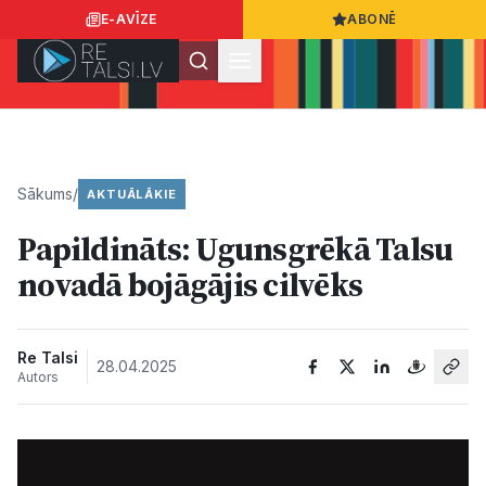
E-AVĪZE
ABONĒ
Ielogoties
Ziņo
App Store
Google Play
Sākums
/
AKTUĀLĀKIE
Papildināts: Ugunsgrēkā Talsu
Ziņas
novadā bojāgājis cilvēks
Sabiedrība
Re Talsi
28.04.2025
Autors
Dzīvesstils
Sports