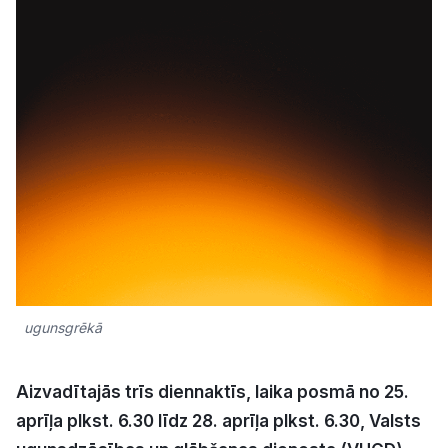
Kultūra
Bizness
Video
Vieta
Sludinājumi
ugunsgrēkā
Pasākumi
Aizvadītajās trīs diennaktīs, laika posmā no 25.
aprīļa plkst. 6.30 līdz 28. aprīļa plkst. 6.30, Valsts
Reklāma