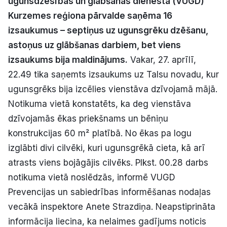
ugunsdzēsības un glābšanas dienesta (VUGD)
Politiskā reklāma
Kurzemes reģiona pārvalde saņēma 16
izsaukumus – septiņus uz ugunsgrēku dzēšanu,
Par mums
astoņus uz glābšanas darbiem, bet viens
izsaukums bija maldinājums.
Vakar, 27. aprīlī,
Kontakti
22.49 tika saņemts izsaukums uz Talsu novadu, kur
ugunsgrēks bija izcēlies vienstāva dzīvojamā mājā.
Ziņo redakcijai
Notikuma vietā konstatēts, ka deg vienstāva
dzīvojamās ēkas priekšnams un bēniņu
Facebook
Instagram
YouTube
konstrukcijas 60 m² platībā. No ēkas pa logu
izglābti divi cilvēki, kuri ugunsgrēkā cieta, kā arī
E-avīze
Abonē
atrasts viens bojāgājis cilvēks. Plkst. 00.28 darbs
notikuma vietā noslēdzās, informē VUGD
Prevencijas un sabiedrības informēšanas nodaļas
vecākā inspektore Anete Strazdiņa. Neapstiprināta
informācija liecina, ka nelaimes gadījums noticis