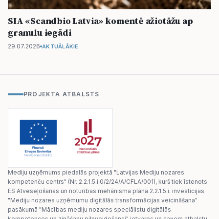
SIA «Scandbio Latvia» komentē ažiotāžu ap
granulu iegādi
29.07.2026
AKTUĀLĀKIE
PROJEKTA ATBALSTS
Mediju uzņēmums piedalās projektā "Latvijas Mediju nozares
kompetenču centrs" (Nr. 2.2.1.5.i.0/2/24/A/CFLA/001), kurš tiek īstenots
ES Atveseļošanas un noturības mehānisma plāna 2.2.1.5.i. investīcijas
"Mediju nozares uzņēmumu digitālās transformācijas veicināšana"
pasākumā "Mācības mediju nozares speciālistu digitālās
kompetences un zināšanu pilnveidošanai" ietvaros un saņem atbalstu