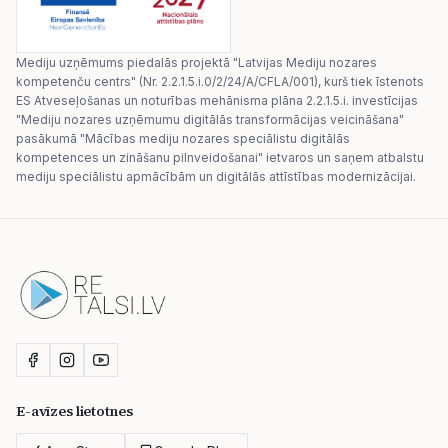
Mediju uzņēmums piedalās projektā "Latvijas Mediju nozares
kompetenču centrs" (Nr. 2.2.1.5.i.0/2/24/A/CFLA/001), kurš tiek īstenots
ES Atveseļošanas un noturības mehānisma plāna 2.2.1.5.i. investīcijas
"Mediju nozares uzņēmumu digitālās transformācijas veicināšana"
pasākumā "Mācības mediju nozares speciālistu digitālās
kompetences un zināšanu pilnveidošanai" ietvaros un saņem atbalstu
mediju speciālistu apmācībām un digitālās attīstības modernizācijai.
E-avīzes lietotnes