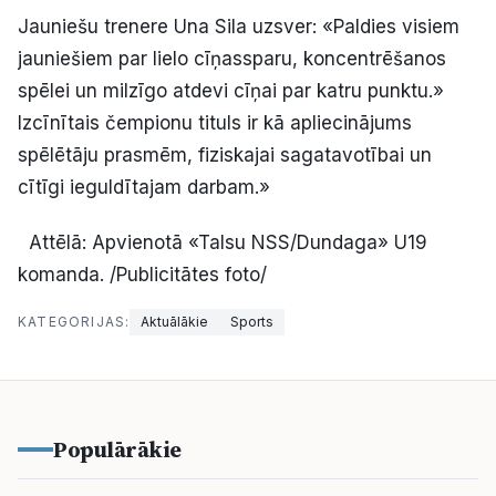
Jauniešu trenere Una Sila uzsver: «Paldies visiem
jauniešiem par lielo cīņassparu, koncentrēšanos
spēlei un milzīgo atdevi cīņai par katru punktu.»
Izcīnītais čempionu tituls ir kā apliecinājums
spēlētāju prasmēm, fiziskajai sagatavotībai un
cītīgi ieguldītajam darbam.
»
Attēlā: Apvienotā «Talsu NSS/Dundaga» U19
komanda. /Publicitātes foto/
KATEGORIJAS:
Aktuālākie
Sports
Populārākie