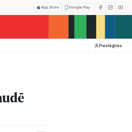
App Store
Google Play
Pieslēgties
zaudē