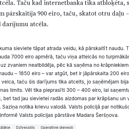
cēla. Taču kad internetbanka tika atbloķēta, 
 pārskaitīja 900 eiro, taču, skatot otru daļu –
l darījumu atcēla.
uma sieviete tāpat atrada veidu, kā pārskaitīt naudu. Tā
nauda 7000 eiro apmērā, taču viņa atteicās no turpmākā
s uz zvaniem neatbildēja, pēc kā saņēma no krāpniekiem 
udu – 1850 eiro – var atgūt, bet ir jāpārskaita 200 eiro
 veica, taču šis darījums tika atcelts, jo saņēmējam bij
s limits. Vēl tika pieprasīti 300 – 400 eiro, lai saņemt
 bet tad jau sievietei radās aizdomas par krāpšanu un v
 Saziņa notika krievu valodā. Valsts policijā par notikuš
 informē Valsts policijas pārstāve Madara Šeršņova.
ālākie
Dzīvesstils
Operatīvie dienesti