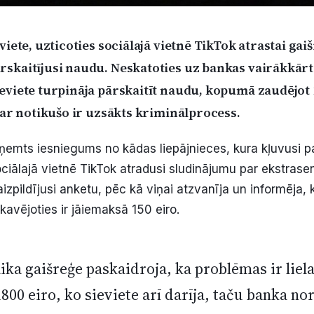
viete, uzticoties sociālajā vietnē TikTok atrastai gaiš
skaitījusi naudu. Neskatoties uz bankas vairākkār
eviete turpināja pārskaitīt naudu, kopumā zaudējot 
 par notikušo ir uzsākts kriminālprocess.
saņemts iesniegums no kādas liepājnieces, kura kļuvusi p
ociālajā vietnē TikTok atradusi sludinājumu par ekstrase
zpildījusi anketu, pēc kā viņai atzvanīja un informēja, 
kavējoties ir jāiemaksā 150 eiro.
ika gaišreģe paskaidroja, ka problēmas ir liela
1800 eiro, ko sieviete arī darīja, taču banka no