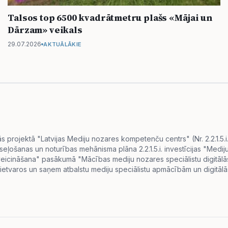
Talsos top 6500 kvadrātmetru plašs «Mājai un
Dārzam» veikals
29.07.2026
AKTUĀLĀKIE
projektā "Latvijas Mediju nozares kompetenču centrs" (Nr. 2.2.1.5.
eseļošanas un noturības mehānisma plāna 2.2.1.5.i. investīcijas "Me
s veicināšana" pasākumā "Mācības mediju nozares speciālistu digitā
ietvaros un saņem atbalstu mediju speciālistu apmācībām un digitālās