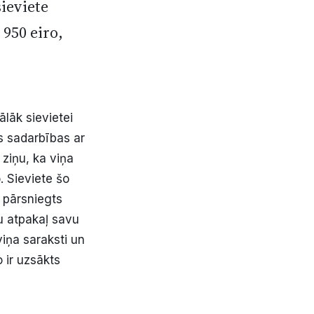
sieviete
 950 eiro,
lāk sievietei
s sadarbības ar
ziņu, ka viņa
. Sieviete šo
a pārsniegts
u atpakaļ savu
iņa saraksti un
o ir uzsākts