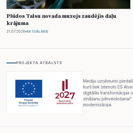
Plūdos Talsu novada muzejs zaudējis daļu
krājuma
21.07.2026
AKTUĀLĀKIE
PROJEKTA ATBALSTS
Mediju uzņēmums piedalās 
kurš tiek īstenots ES Atv
digitālās transformācija
zināšanu pilnveidošanai" 
modernizācijai.