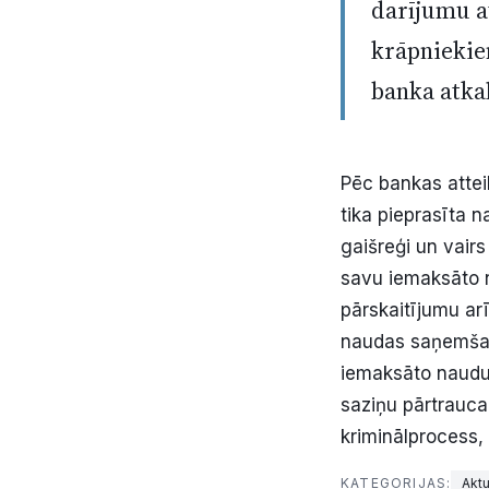
darījumu at
krāpniekiem
banka atka
Pēc bankas atteik
tika pieprasīta 
gaišreģi un vair
savu iemaksāto na
pārskaitījumu arī
naudas saņemšana
iemaksāto naudu,
saziņu pārtrauca.
kriminālprocess,
KATEGORIJAS:
Aktu