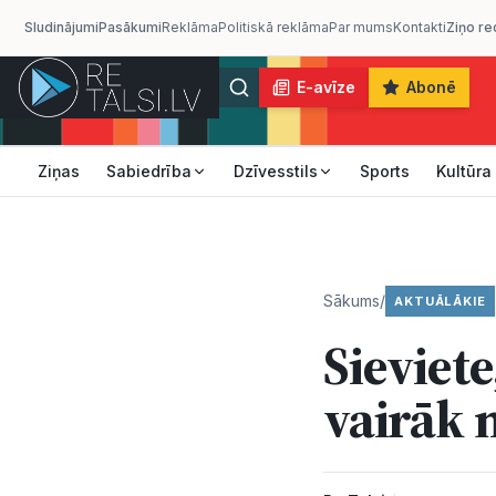
Sludinājumi
Pasākumi
Reklāma
Politiskā reklāma
Par mums
Kontakti
Ziņo re
E-avīze
Abonē
Ziņas
Sabiedrība
Dzīvesstils
Sports
Kultūra
Sākums
/
AKTUĀLĀKIE
Sieviete
vairāk 