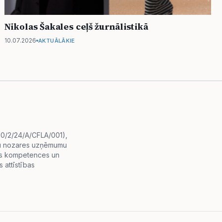
Nikolas Šakales ceļš žurnālistikā
10.07.2026
AKTUĀLĀKIE
i.0/2/24/A/CFLA/001),
diju nozares uzņēmumu
lās kompetences un
 attīstības