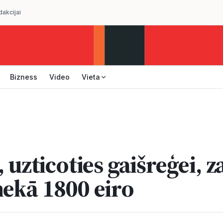
dakcijai
Bizness
Video
Vieta
, uzticoties gaišreģei, 
nekā 1800 eiro