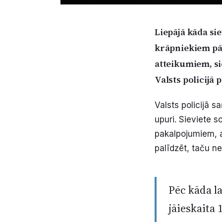
Liepājā kāda sie
krāpniekiem pār
atteikumiem, si
Valsts policijā
Valsts policijā 
upuri. Sieviete s
pakalpojumiem, ai
palīdzēt, taču ne
Pēc kāda la
jāieskaita 