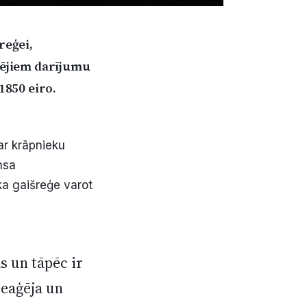
reģei,
tējiem darījumu
1850 eiro.
ar krāpnieku
nsa
ka gaišreģe varot
s un tāpēc ir
reaģēja un