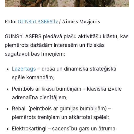
Foto:
GUNSnLASERS.lv
/ Ainārs Mazjānis
GUNSnLASERS piedāvā plašu aktivitāšu klāstu, kas
piemērots dažādām interesēm un fiziskās
sagatavotības līmeņiem:
Lāzertags
– droša un dinamiska stratēģiskā
spēle komandām;
Peintbols ar krāsu bumbiņām – klasiska izvēle
adrenalīna cienītājiem;
Reball (peintbols ar gumijas bumbiņām) –
piemērots treniņiem un atkārtotai spēlei;
Elektrokartingi – sacensību gars un ātruma