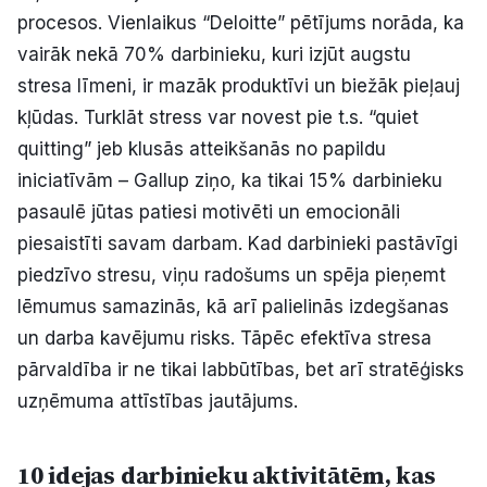
procesos. Vienlaikus “Deloitte” pētījums norāda, ka
vairāk nekā 70% darbinieku, kuri izjūt augstu
stresa līmeni, ir mazāk produktīvi un biežāk pieļauj
kļūdas. Turklāt stress var novest pie t.s. “quiet
quitting” jeb klusās atteikšanās no papildu
iniciatīvām – Gallup ziņo, ka tikai 15% darbinieku
pasaulē jūtas patiesi motivēti un emocionāli
piesaistīti savam darbam. Kad darbinieki pastāvīgi
piedzīvo stresu, viņu radošums un spēja pieņemt
lēmumus samazinās, kā arī palielinās izdegšanas
un darba kavējumu risks. Tāpēc efektīva stresa
pārvaldība ir ne tikai labbūtības, bet arī stratēģisks
uzņēmuma attīstības jautājums.
10 idejas darbinieku aktivitātēm, kas