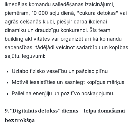
Iknedēļas komandu saliedēšanas izaicinājumi,
piemēram, 10 000 soļu dienā, "cukura detokss" vai
agrās celšanās klubi, piešķir darba ikdienai
dinamiku un draudzīgu konkurenci. Šīs team
building aktivitātes var organizēt arī kā komandu
sacensības, tādējādi veicinot sadarbību un kopības
sajūtu. Ieguvumi:
Uzlabo fizisko veselību un pašdisciplīnu
Motivē iesaistīties un sasniegt kopīgus mērķus
Palielina enerģiju un pozitīvo noskaņojumu.
9. “Digitālais detokss” dienas – telpa domāšanai
bez trokšņa