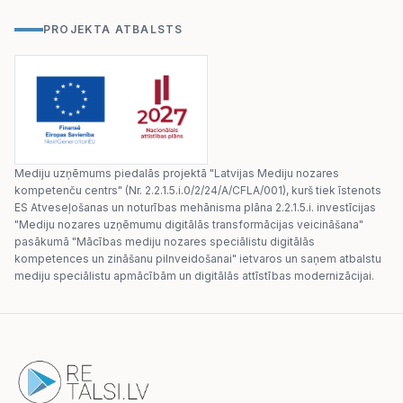
PROJEKTA ATBALSTS
Mediju uzņēmums piedalās projektā "Latvijas Mediju nozares
kompetenču centrs" (Nr. 2.2.1.5.i.0/2/24/A/CFLA/001), kurš tiek īstenots
ES Atveseļošanas un noturības mehānisma plāna 2.2.1.5.i. investīcijas
"Mediju nozares uzņēmumu digitālās transformācijas veicināšana"
pasākumā "Mācības mediju nozares speciālistu digitālās
kompetences un zināšanu pilnveidošanai" ietvaros un saņem atbalstu
mediju speciālistu apmācībām un digitālās attīstības modernizācijai.