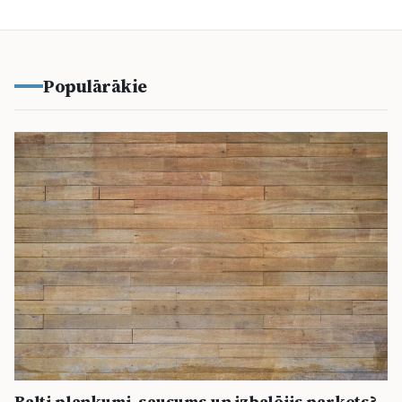
Populārākie
Balti plankumi, sausums un izbalējis parkets?