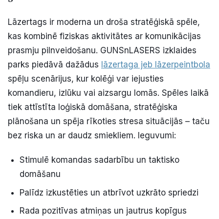
Lāzertags ir moderna un droša stratēģiskā spēle,
kas kombinē fiziskas aktivitātes ar komunikācijas
prasmju pilnveidošanu. GUNSnLASERS izklaides
parks piedāvā dažādus
lāzertaga jeb lāzerpeintbola
spēļu scenārijus, kur kolēģi var iejusties
komandieru, izlūku vai aizsargu lomās. Spēles laikā
tiek attīstīta loģiskā domāšana, stratēģiska
plānošana un spēja rīkoties stresa situācijās – taču
bez riska un ar daudz smiekliem. Ieguvumi:
Stimulē komandas sadarbību un taktisko
domāšanu
Palīdz izkustēties un atbrīvot uzkrāto spriedzi
Rada pozitīvas atmiņas un jautrus kopīgus