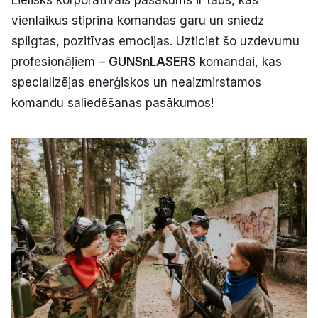
Lielisks korporatīvais pasākums ir tāds, kas
vienlaikus stiprina komandas garu un sniedz
spilgtas, pozitīvas emocijas. Uzticiet šo uzdevumu
profesionāļiem –
GUNSnLASERS
komandai, kas
specializējas enerģiskos un neaizmirstamos
komandu saliedēšanas pasākumos!