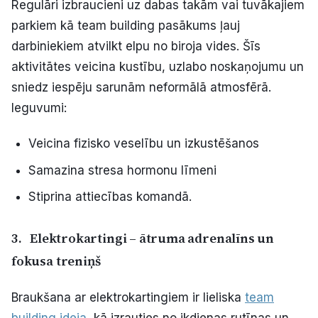
Regulāri izbraucieni uz dabas takām vai tuvākajiem
parkiem kā team building pasākums ļauj
darbiniekiem atvilkt elpu no biroja vides. Šīs
aktivitātes veicina kustību, uzlabo noskaņojumu un
sniedz iespēju sarunām neformālā atmosfērā.
Ieguvumi:
Veicina fizisko veselību un izkustēšanos
Samazina stresa hormonu līmeni
Stiprina attiecības komandā.
3.
Elektrokartingi – ātruma adrenalīns un
fokusa treniņš
Braukšana ar elektrokartingiem ir lieliska
team