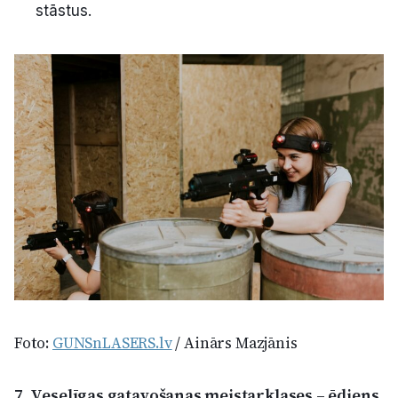
stāstus.
Foto:
GUNSnLASERS.lv
/ Ainārs Mazjānis
7. Veselīgas gatavošanas meistarklases – ēdiens,