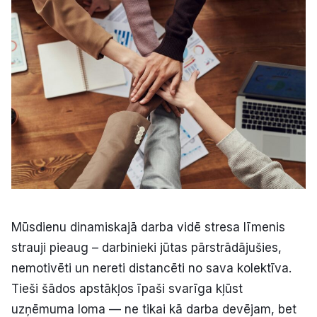
Kultūra
Bizness
Video
Vieta
Sludinājumi
Mūsdienu dinamiskajā darba vidē stresa līmenis
strauji pieaug – darbinieki jūtas pārstrādājušies,
Pasākumi
nemotivēti un nereti distancēti no sava kolektīva.
Tieši šādos apstākļos īpaši svarīga kļūst
Reklāma
uzņēmuma loma — ne tikai kā darba devējam, bet