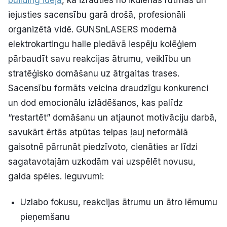
building ideja
, kā izrauties no ikdienas rutīnas un
iejusties sacensību garā drošā, profesionāli
organizētā vidē. GUNSnLASERS modernā
elektrokartingu halle piedāvā iespēju kolēģiem
pārbaudīt savu reakcijas ātrumu, veiklību un
stratēģisko domāšanu uz ātrgaitas trases.
Sacensību formāts veicina draudzīgu konkurenci
un dod emocionālu izlādēšanos, kas palīdz
“restartēt” domāšanu un atjaunot motivāciju darbā,
savukārt ērtās atpūtas telpas ļauj neformālā
gaisotnē pārrunāt piedzīvoto, cienāties ar līdzi
sagatavotajām uzkodām vai uzspēlēt novusu,
galda spēles. Ieguvumi:
Uzlabo fokusu, reakcijas ātrumu un ātro lēmumu
pieņemšanu