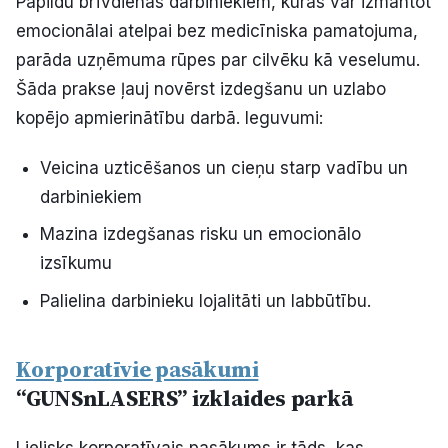
Papildu brīvdienas darbiniekiem, kuras var izmantot
emocionālai atelpai bez medicīniska pamatojuma,
parāda uzņēmuma rūpes par cilvēku kā veselumu.
Šāda prakse ļauj novērst izdegšanu un uzlabo
kopējo apmierinātību darbā. Ieguvumi:
Veicina uzticēšanos un cieņu starp vadību un
darbiniekiem
Mazina izdegšanas risku un emocionālo
izsīkumu
Palielina darbinieku lojalitāti un labbūtību.
Korporatīvie pasākumi
“GUNSnLASERS” izklaides parkā