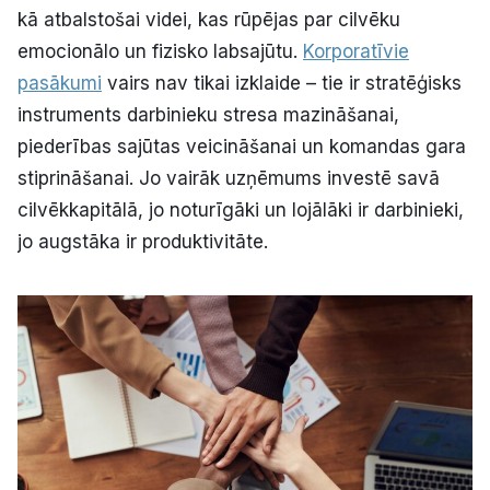
kā atbalstošai videi, kas rūpējas par cilvēku
Politiskā reklāma
emocionālo un fizisko labsajūtu.
Korporatīvie
Par mums
pasākumi
vairs nav tikai izklaide – tie ir stratēģisks
instruments darbinieku stresa mazināšanai,
Kontakti
piederības sajūtas veicināšanai un komandas gara
stiprināšanai. Jo vairāk uzņēmums investē savā
Ziņo redakcijai
cilvēkkapitālā, jo noturīgāki un lojālāki ir darbinieki,
jo augstāka ir produktivitāte.
Facebook
Instagram
YouTube
E-avīze
Abonē