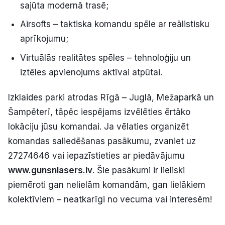
sajūta modernā trasē;
Airsofts – taktiska komandu spēle ar reālistisku
aprīkojumu;
Virtuālās realitātes spēles – tehnoloģiju un
iztēles apvienojums aktīvai atpūtai.
Izklaides parki atrodas Rīgā – Juglā, Mežaparkā un
Šampēterī, tāpēc iespējams izvēlēties ērtāko
lokāciju jūsu komandai. Ja vēlaties organizēt
komandas saliedēšanas pasākumu, zvaniet uz
27274646 vai iepazīstieties ar piedāvājumu
www.gunsnlasers.lv
. Šie pasākumi ir lieliski
piemēroti gan nelielām komandām, gan lielākiem
kolektīviem – neatkarīgi no vecuma vai interesēm!