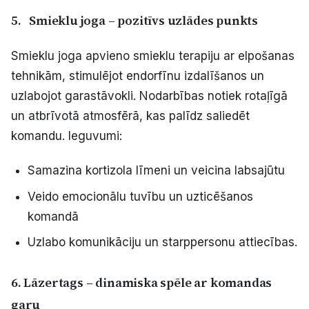
5.
Smieklu joga – pozitīvs uzlādes punkts
Smieklu joga apvieno smieklu terapiju ar elpošanas
tehnikām, stimulējot endorfīnu izdalīšanos un
uzlabojot garastāvokli. Nodarbības notiek rotaļīgā
un atbrīvotā atmosfērā, kas palīdz saliedēt
komandu. Ieguvumi:
Samazina kortizola līmeni un veicina labsajūtu
Veido emocionālu tuvību un uzticēšanos
komandā
Uzlabo komunikāciju un starppersonu attiecības.
6.
Lāzertags – dinamiska spēle ar komandas
garu