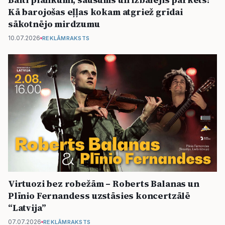
Kā barojošas eļļas kokam atgriež grīdai
sākotnējo mirdzumu
10.07.2026
REKLĀMRAKSTS
Virtuozi bez robežām – Roberts Balanas un
Plīnio Fernandess uzstāsies koncertzālē
“Latvija”
07.07.2026
REKLĀMRAKSTS