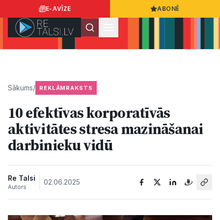
E-AVĪZE
ABONĒ
Ielogoties
Ziņo
App Store
Google Play
Sākums
/
REKLĀMRAKSTS
10 efektīvas korporatīvās
Ziņas
aktivitātes stresa mazināšanai
darbinieku vidū
Sabiedrība
Dzīvesstils
Re Talsi
02.06.2025
Autors
Sports