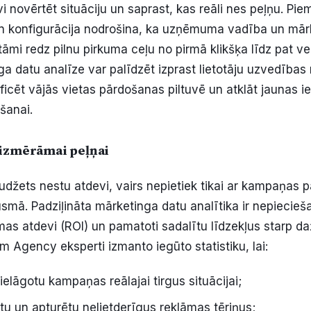
vi novērtēt situāciju un saprast, kas reāli nes peļņu. Pi
n konfigurācija nodrošina, ka uzņēmuma vadība un mār
mi redz pilnu pirkuma ceļu no pirmā klikšķa līdz pat 
a datu analīze var palīdzēt izprast lietotāju uzvedības
ficēt vājās vietas pārdošanas piltuvē un atklāt jaunas ie
šanai.
 izmērāmai peļņai
udžets nestu atdevi, vairs nepietiek tikai ar kampaņas 
smā. Padziļināta mārketinga datu analītika ir nepiecieša
mas atdevi (ROI) un pamatoti sadalītu līdzekļus starp d
um Agency eksperti izmanto iegūto statistiku, lai:
ielāgotu kampaņas reālajai tirgus situācijai;
tu un apturētu nelietderīgus reklāmas tēriņus;