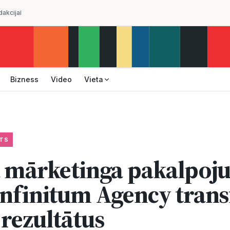
dakcijai
Bizness
Video
Vieta
TS
ā mārketinga pakalpoj
Infinitum Agency tran
 rezultātus