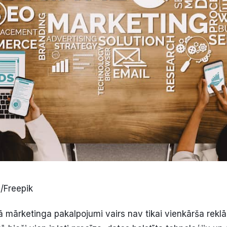
m/Freepik
ā mārketinga pakalpojumi vairs nav tikai vienkārša rekl