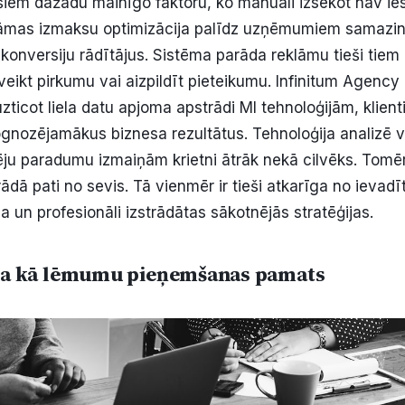
iem dažādu mainīgo faktoru, ko manuāli izsekot nav i
lāmas izmaksu optimizācija palīdz uzņēmumiem samazin
konversiju rādītājus. Sistēma parāda reklāmu tieši tiem c
veikt pirkumu vai aizpildīt pieteikumu. Infinitum Agency
zticot liela datu apjoma apstrādi MI tehnoloģijām, klient
ognozējamākus biznesa rezultātus. Tehnoloģija analizē 
ēju paradumu izmaiņām krietni ātrāk nekā cilvēks. Tomē
rādā pati no sevis. Tā vienmēr ir tieši atkarīga no ievadī
a un profesionāli izstrādātas sākotnējās stratēģijas.
ika kā lēmumu pieņemšanas pamats