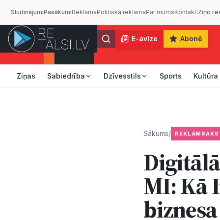
Sludinājumi
Pasākumi
Reklāma
Politiskā reklāma
Par mums
Kontakti
Ziņo re
E-avīze
Abonē
Ziņas
Sabiedrība
Dzīvesstils
Sports
Kultūra
Sākums
/
REKLĀMRAKS
Digitāl
MI: Kā 
biznesa