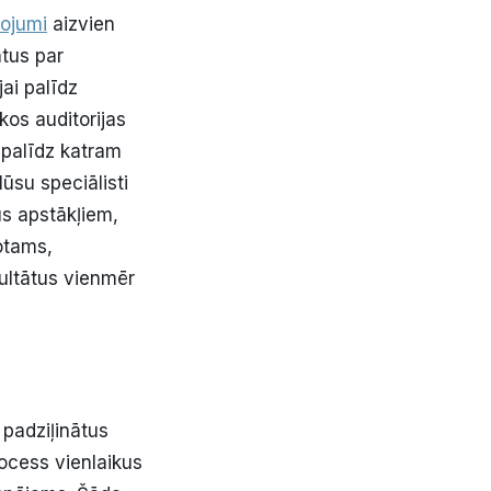
pojumi
aizvien
atus par
ai palīdz
kos auditorijas
 palīdz katram
ūsu speciālisti
us apstākļiem,
otams,
zultātus vienmēr
padziļinātus
rocess vienlaikus