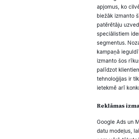
apjomus, ko cilv
biežāk izmanto šī
patērētāju uzved
speciālistiem ide
segmentus. Nozar
kampaņā ieguldīt
izmanto šos rīku
palīdzot klientie
tehnoloģijas ir t
ietekmē arī konk
Reklāmas izmak
Google Ads un M
datu modeļus, la