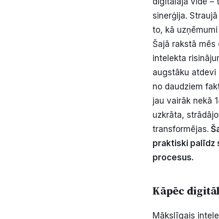
digitālajā vidē – 
sinerģija. Strauj
to, kā uzņēmumi 
Šajā rakstā mēs 
intelekta risinā
augstāku atdevi 
no daudziem fakto
jau vairāk nekā 
uzkrāta, strādāj
transformējas.
Ša
praktiski palīdz
procesus.
Kāpēc digitā
Mākslīgais intele