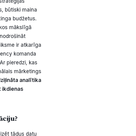
stratēģijas
ts, būtiski maina
tinga budžetus.
ākos mākslīgā
 nodrošināt
iksme ir atkarīga
 Agency komanda
Ar pieredzi, kas
nālais mārketings
ziļināta analītika
t ikdienas
āciju?
lizēt tādus datu