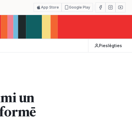
App Store
Google Play
Pieslēgties
umi un
sformē