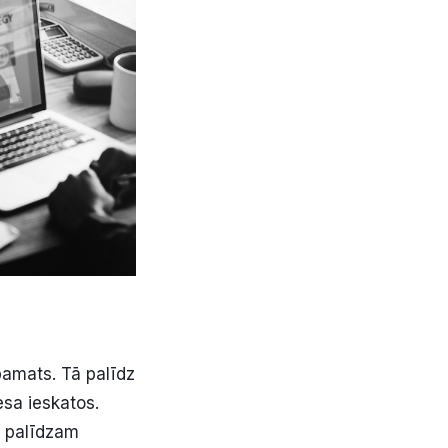
pamats. Tā palīdz
esa ieskatos.
s palīdzam