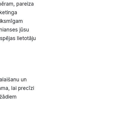
emēram, pareiza
ketinga
veiksmīgam
 nianses jūsu
spējas lietotāju
palaišanu un
ma, lai precīzi
ažādiem