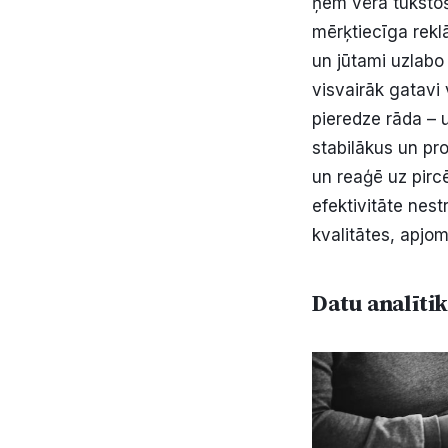
ņem vērā tūkstoš
mērķtiecīga rek
un jūtami uzlabo 
visvairāk gatavi 
pieredze rāda – u
stabilākus un pr
un reaģē uz pirc
efektivitāte nest
kvalitātes, apjom
Datu analīt