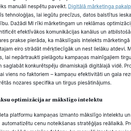
ēks manuāli nespētu paveikt.
Digitālā mārketinga pakal
s tehnoloģijas, lai iegūtu precīzus, datos balstītus iesk
ību. Dažādi MI rīki mārketingam un reklāmas optimizācij
ntificēt efektīvākos komunikācijas kanālus un atbilstošā
es prakse pierāda, ka mākslīgais intelekts mārketingā
ajam eiro strādāt mērķtiecīgāk un nest lielāku atdevi. M
s, lai nepārtraukti pielāgotu kampaņas mainīgajiem tirg
m saglabāt konkurētspēju dinamiskajā digitālajā vidē. Pr
ikai viens no faktoriem – kampaņu efektivitāti un gala re
rētās nozares specifika un tirgus piesātinājums.
su optimizācija ar mākslīgo intelektu
eta platformu kampaņas izmanto mākslīgo intelektu un 
i automatizētu cenu noteikšanas stratēģijas reāllaikā. P