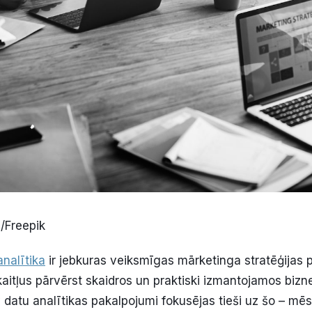
m/Freepik
analītika
ir jebkuras veiksmīgas mārketinga stratēģijas 
aitļus pārvērst skaidros un praktiski izmantojamos bizn
 datu analītikas pakalpojumi fokusējas tieši uz šo – mē