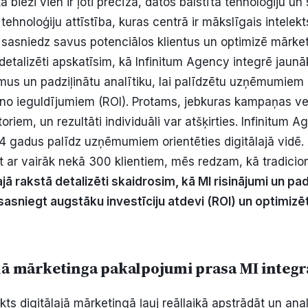
tā bieži vien ir ļoti precīza, datos balstīta tehnoloģiju un 
ā tehnoloģiju attīstība, kuras centrā ir mākslīgais intelek
sasniedz savus potenciālos klientus un optimizē mārke
detalizēti apskatīsim, kā Infinitum Agency integrē jaun
jumus un padziļinātu analītiku, lai palīdzētu uzņēmumiem
no ieguldījumiem (ROI). Protams, jebkuras kampaņas ve
riem, un rezultāti individuāli var atšķirties. Infinitum
14 gadus palīdz uzņēmumiem orientēties digitālajā vidē. 
ot ar vairāk nekā 300 klientiem, mēs redzam, kā tradicio
jā rakstā detalizēti skaidrosim, kā MI risinājumi un pad
 sasniegt augstāku investīciju atdevi (ROI) un optimizē
lā mārketinga pakalpojumi prasa MI integr
kts digitālajā mārketingā ļauj reāllaikā apstrādāt un ana