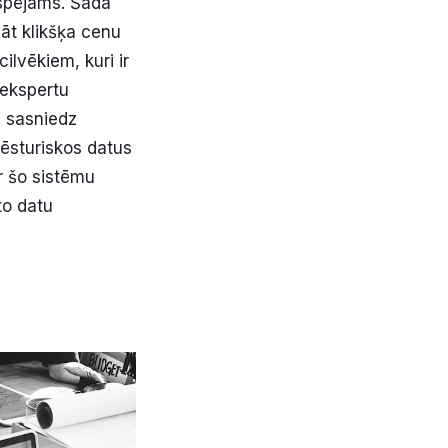
espējams. Šāda
āt klikšķa cenu
ilvēkiem, kuri ir
 ekspertu
i sasniedz
vēsturiskos datus
r šo sistēmu
to datu