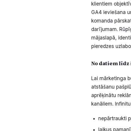
klientiem objektī
GA4 ieviešana u
komanda pārskatā
darījumam. Rūpīg
mājaslapā, identi
pieredzes uzlabo
No datiem līdz
Lai mārketinga b
atstāšanu pašplū
aprēķinātu reklā
kanāliem. Infinit
nepārtraukti p
laikus pamanī