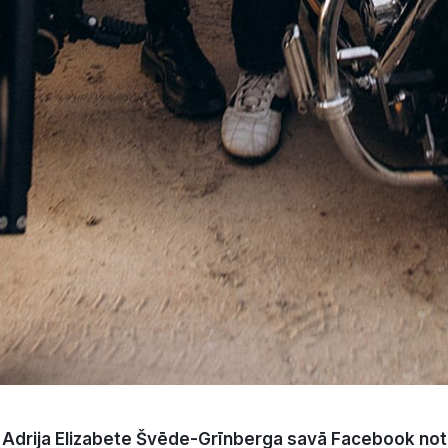
 Adrija Elizabete Švēde-Grīnberga savā Facebook not