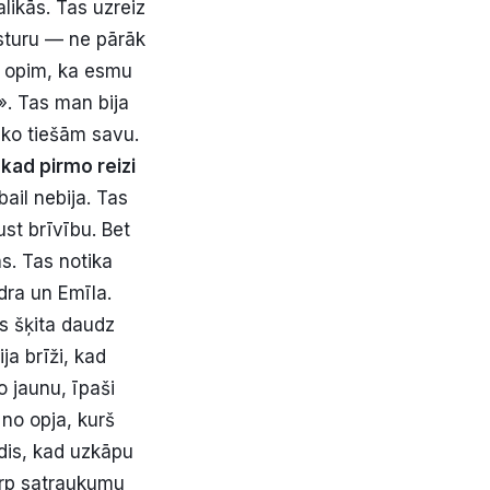
likās. Tas uzreiz
ksturu — ne pārāk
ju opim, ka esmu
a». Tas man bija
 ko tiešām savu.
 kad pirmo reizi
ail nebija. Tas
ust brīvību. Bet
ās. Tas notika
ndra un Emīla.
s šķita daudz
ja brīži, kad
o jaunu, īpaši
 no opja, kurš
īdis, kad uzkāpu
tarp satraukumu