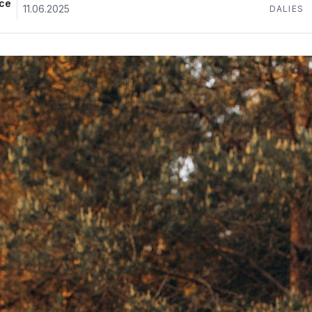
ece
11.06.2025
DALIES