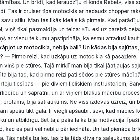
āmības. Un brīdī, kad ieraudzīju «Honda Rebel», viss sa
irdī. Tas ir cruiser tipa motocikls ar nedaudz chopper ra
 savu stilu. Man tas likās ideāls kā pirmais. Kad parādī
l, viņš tikai pasmaidīja un teica: «Tu esi uz pareizā ceļ
iņš ar vienu teikumu apstiprināja, ka esmu atradusi kaut
kāpjot uz motocikla, nebija bail? Un kādas bija sajūtas,
ā?
— Pirmo reizi, kad uzkāpu uz motocikla kā pasažiere, b
n viņš pie stūres. Tajā mirklī man bija tikai jāatļaujas saj
ta bija tad, kad pirmo reizi pati sēdos pie stūres mācīb
ārtoju tiesības — pie diviem lieliskiem instruktoriem, Sa
ārliecību un sapratni, un ar viņiem blakus mācību proces
 protams, bija satraukums. Ne viss izdevās uzreiz, un bi
šām spēšu tikt galā. Ir viegli apšaubīt sevi, kad mācies k
sku un atbildīgu. Bet tajā pašā laikā bija motivācija. Īpaši
d, kad es pati vēl nebiju pārliecināta. Un tad pienāca br
a. Tās nebija bailes, tas bija tāds dīvains sajaukums s