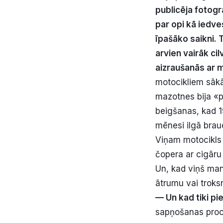
publicēja fotogr
par opi kā iedve
īpašāko saikni. 
arvien vairāk ci
aizraušanās ar m
motocikliem sākā
mazotnes bija «p
beigšanas, kad 
mēnesi ilgā brauc
Viņam motocikls v
čopera ar cigāru
Un, kad viņš mani
ātrumu vai troksni
— Un kad tiki p
sapņošanas proce