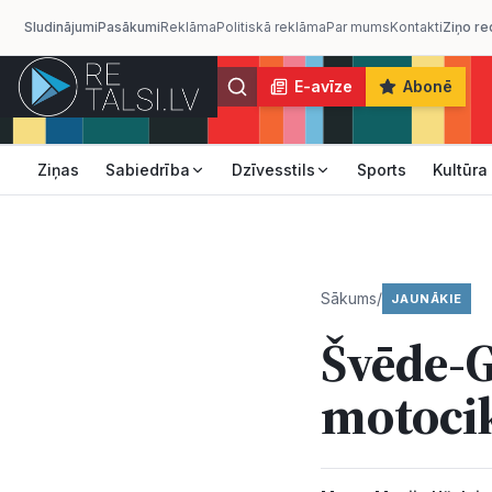
Sludinājumi
Pasākumi
Reklāma
Politiskā reklāma
Par mums
Kontakti
Ziņo re
E-avīze
Abonē
Ziņas
Sabiedrība
Dzīvesstils
Sports
Kultūra
Sākums
/
JAUNĀKIE
Švēde-G
motocik