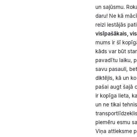
un sajūsmu. Roka
daru! Ne kā mācī
reizi iestājās pat
visīpašākais, vi
mums ir šī kopīg
kāds var būt star
pavadītu laiku, p
savu pasauli, be
diktējis, kā un ko
pašai augt šajā c
ir kopīga lieta, 
un ne tikai tehni
transportlīdzekli
piemēru esmu sap
Viņa attieksme p