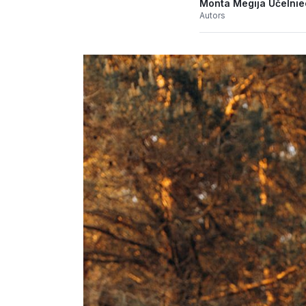
Monta Megija Učelni
Autors