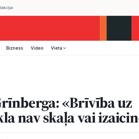
dakcijai
Bizness
Video
Vieta
rīnberga: «Brīvība uz
la nav skaļa vai izaici