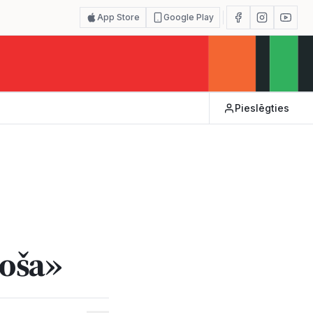
App Store
Google Play
Pieslēgties
noša»