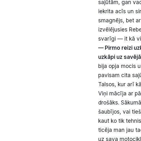
sajūtām, gan vad
iekrita acīs un s
smagnējs, bet ar
izvēlējusies Rebe
svarīgi — it kā v
— Pirmo reizi uz
uzkāpi uz savēj
bija opja mocis u
pavisam cita sajū
Talsos, kur arī k
Viņi mācīja ar p
drošāks. Sākumā,
šaubījos, vai tie
kaut ko tik tehni
ticēja man jau ta
uz sava motocikl