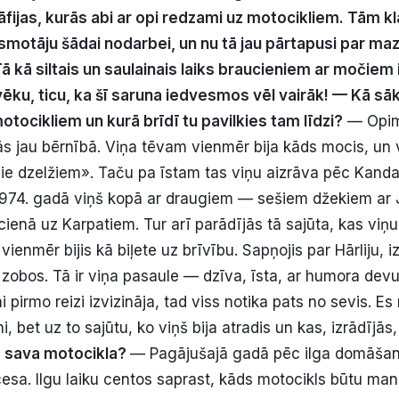
āfijas, kurās abi ar opi redzami uz motocikliem. Tām kl
smotāju šādai nodarbei, un nu tā jau pārtapusi par ma
Tā kā siltais un saulainais laiks braucieniem ar močie
lvēku, ticu, ka šī saruna iedvesmos vēl vairāk!
— Kā sāk
otocikliem un kurā brīdī tu pavilkies tam līdzi?
— Opim
s jau bērnībā. Viņa tēvam vienmēr bija kāds mocis, un v
ie dzelžiem». Taču pa īstam tas viņu aizrāva pēc Kan
1974. gadā viņš kopā ar draugiem — sešiem džekiem a
ienā uz Karpatiem. Tur arī parādījās tā sajūta, kas viņu
ienmēr bijis kā biļete uz brīvību. Sapņojis par Hārliju, iz
 zobos. Tā ir viņa pasaule — dzīva, īsta, ar humora dev
 pirmo reizi izvizināja, tad viss notika pats no sevis. Es
, bet uz to sajūtu, ko viņš bija atradis un kas, izrādījās,
ie sava motocikla?
— Pagājušajā gadā pēc ilga domāša
sa. Ilgu laiku centos saprast, kāds motocikls būtu ma