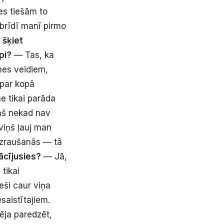
es tiešām to
 brīdī manī pirmo
 šķiet
pi?
— Tas, ka
nes veidiem,
 par kopā
e tikai parāda
iņš nekad nav
a viņš ļauj man
aizraušanās — tā
mācījusies?
— Jā,
tikai
ieši caur viņa
saistītajiem.
ēja paredzēt,