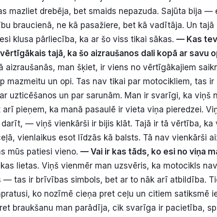
s mazliet drebēja, bet smaids nepazuda. Sajūta bija — 
bu braucienā, ne kā pasažiere, bet kā vadītāja. Un tajā
iesi klusa pārliecība, ka ar šo viss tikai sākas.
— Kas tev
svērtīgākais tajā, ka šo aizraušanos dali kopā ar savu o
ā aizraušanās, man šķiet, ir viens no vērtīgākajiem saik
p mazmeitu un opi. Tas nav tikai par motocikliem, tas ir
ar uzticēšanos un par sarunām. Man ir svarīgi, ka viņš n
t arī pieņem, ka manā pasaulē ir vieta viņa pieredzei. V
 darīt, — viņš vienkārši ir bijis klāt. Tajā ir tā vērtība, k
eļā, vienlaikus esot līdzās kā balsts. Tā nav vienkārši 
kas mūs patiesi vieno.
— Vai ir kas tāds, ko esi no viņa 
skas lietas. Viņš vienmēr man uzsvēris, ka motocikls nav 
s — tas ir brīvības simbols, bet ar to nāk arī atbildība. T
ratusi, ko nozīmē cieņa pret ceļu un citiem satiksmē ie
ret braukšanu man parādīja, cik svarīga ir pacietība, sp