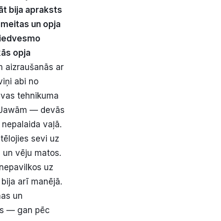
āt bija apraksts
zmeitas un opja
m iedvesmo
ās opja
 aizraušanās ar
iņi abi no
davas tehnikuma
r Jawām — devās
 nepalaida vaļā.
tēlojies sevi uz
u un vēju matos.
 nepavilkos uz
 bija arī manējā.
nas un
ns — gan pēc