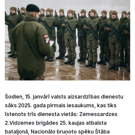
Kultūra
Bizness
Video
Vieta
Sludinājumi
Šodien, 15. janvārī valsts aizsardzības dienestu
sāks 2025. gada pirmais iesaukums, kas tiks
Pasākumi
īstenots trīs dienesta vietās: Zemessardzes
2.Vidzemes brigādes 25. kaujas atbalsta
Reklāma
bataljonā, Nacionālo bruņoto spēku Štāba