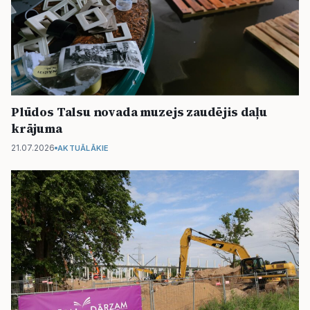
Plūdos Talsu novada muzejs zaudējis daļu
krājuma
21.07.2026
AKTUĀLĀKIE