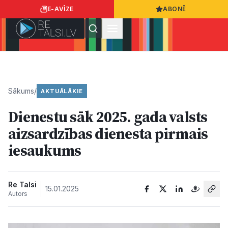
E-AVĪZE
ABONĒ
Ielogoties
Ziņo
App Store
Google Play
Sākums
/
AKTUĀLĀKIE
Dienestu sāk 2025. gada valsts
Ziņas
aizsardzības dienesta pirmais
iesaukums
Sabiedrība
Dzīvesstils
Re Talsi
15.01.2025
Autors
Sports