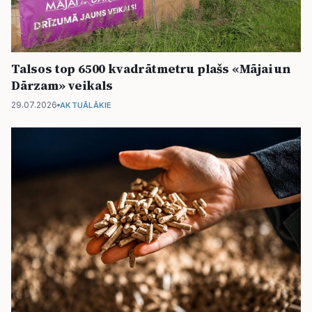
Talsos top 6500 kvadrātmetru plašs «Mājai un
Dārzam» veikals
29.07.2026
AKTUĀLĀKIE