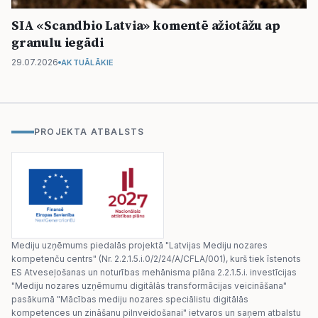
SIA «Scandbio Latvia» komentē ažiotāžu ap
granulu iegādi
29.07.2026
AKTUĀLĀKIE
PROJEKTA ATBALSTS
Mediju uzņēmums piedalās projektā "Latvijas Mediju nozares
kompetenču centrs" (Nr. 2.2.1.5.i.0/2/24/A/CFLA/001), kurš tiek īstenots
ES Atveseļošanas un noturības mehānisma plāna 2.2.1.5.i. investīcijas
"Mediju nozares uzņēmumu digitālās transformācijas veicināšana"
pasākumā "Mācības mediju nozares speciālistu digitālās
kompetences un zināšanu pilnveidošanai" ietvaros un saņem atbalstu