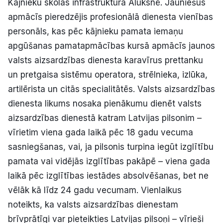
Kājnieku skolas infrastruktūrā Alūksnē. Jauniešus
apmācīs pieredzējis profesionālā dienesta vienības
personāls, kas pēc kājnieku pamata iemaņu
apgūšanas pamatapmācības kursā apmācīs jaunos
valsts aizsardzības dienesta karavīrus prettanku
un pretgaisa sistēmu operatora, strēlnieka, izlūka,
artilērista un citās specialitātēs. Valsts aizsardzības
dienesta likums nosaka pienākumu dienēt valsts
aizsardzības dienestā katram Latvijas pilsonim –
vīrietim viena gada laikā pēc 18 gadu vecuma
sasniegšanas, vai, ja pilsonis turpina iegūt izglītību
pamata vai vidējās izglītības pakāpē – viena gada
laikā pēc izglītības iestādes absolvēšanas, bet ne
vēlāk kā līdz 24 gadu vecumam. Vienlaikus
noteikts, ka valsts aizsardzības dienestam
brīvprātīgi var pieteikties Latvijas pilsoņi – vīrieši