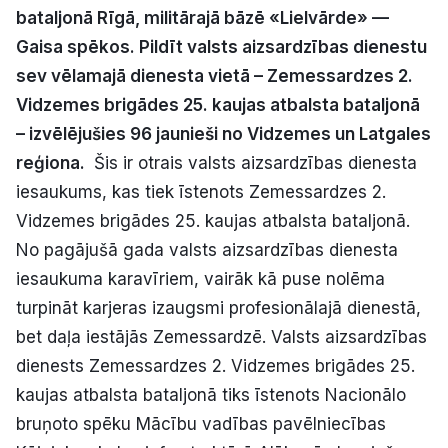
bataljonā Rīgā, militārajā bāzē «Lielvārde» —
Politiskā reklāma
Gaisa spēkos. Pildīt valsts aizsardzības dienestu
Par mums
sev vēlamajā dienesta vietā – Zemessardzes 2.
Vidzemes brigādes 25. kaujas atbalsta bataljonā
Kontakti
– izvēlējušies 96 jaunieši no Vidzemes un Latgales
reģiona.
Šis ir otrais valsts aizsardzības dienesta
Ziņo redakcijai
iesaukums, kas tiek īstenots Zemessardzes 2.
Vidzemes brigādes 25. kaujas atbalsta bataljonā.
No pagājušā gada valsts aizsardzības dienesta
Facebook
Instagram
YouTube
iesaukuma karavīriem, vairāk kā puse nolēma
turpināt karjeras izaugsmi profesionālajā dienestā,
E-avīze
Abonē
bet daļa iestājās Zemessardzē. Valsts aizsardzības
dienests Zemessardzes 2. Vidzemes brigādes 25.
kaujas atbalsta bataljonā tiks īstenots Nacionālo
bruņoto spēku Mācību vadības pavēlniecības