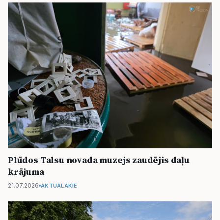
Plūdos Talsu novada muzejs zaudējis daļu
krājuma
21.07.2026
AKTUĀLĀKIE