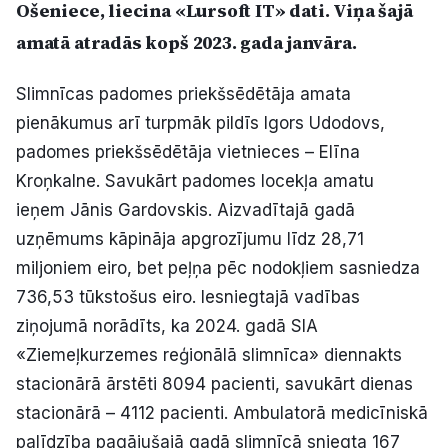
Ošeniece, liecina «Lursoft IT» dati. Viņa šajā
Politiskā reklāma
amatā atradās kopš 2023. gada janvāra.
Par mums
Slimnīcas padomes priekšsēdētāja amata
pienākumus arī turpmāk pildīs Igors Udodovs,
Kontakti
padomes priekšsēdētāja vietnieces – Elīna
Ziņo redakcijai
Kroņkalne. Savukārt padomes locekļa amatu
ieņem Jānis Gardovskis. Aizvadītajā gadā
uzņēmums kāpināja apgrozījumu līdz 28,71
Facebook
Instagram
YouTube
miljoniem eiro, bet peļņa pēc nodokļiem sasniedza
736,53 tūkstošus eiro. Iesniegtajā vadības
E-avīze
Abonē
ziņojumā norādīts, ka 2024. gadā SIA
«Ziemeļkurzemes reģionālā slimnīca» diennakts
stacionārā ārstēti 8094 pacienti, savukārt dienas
stacionārā – 4112 pacienti. Ambulatorā medicīniskā
palīdzība pagājušajā gadā slimnīcā sniegta 167