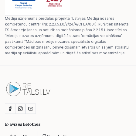
Mediju uzņēmums piedalās projektā "Latvijas Mediju nozares
kompetenču centrs" (Nr. 2.2.1.5.i.0/2/24/A/CFLA/001), kurš tiek īstenots
ES Atveseļošanas un noturības mehānisma plāna 2.2.1.5.i. investīcijas
"Mediju nozares uzņēmumu digitālās transformācijas veicināšana"
pasākumā "Mācības mediju nozares speciālistu digitālās
kompetences un zināšanu pilnveidošanai" ietvaros un saņem atbalstu
mediju speciālistu apmācībām un digitālās attīstības modernizācijai.
E-avīzes lietotnes