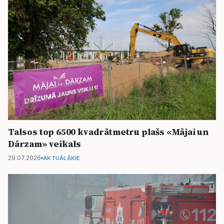
Talsos top 6500 kvadrātmetru plašs «Mājai un
Dārzam» veikals
29.07.2026
AKTUĀLĀKIE