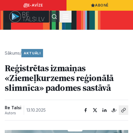
E-AVĪZE
ABONĒ
Ielogoties
Ziņo
App Store
Google Play
Sākums
/
AKTUĀLI
Reģistrētas izmaiņas
Ziņas
«Ziemeļkurzemes reģionālā
slimnīca» padomes sastāvā
Sabiedrība
Dzīvesstils
Re Talsi
13.10.2025
Autors
Sports