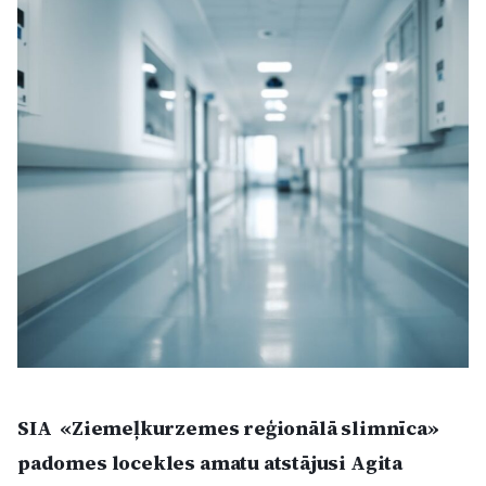
Kultūra
Bizness
Video
Vieta
Sludinājumi
Pasākumi
SIA «Ziemeļkurzemes reģionālā slimnīca»
Reklāma
padomes locekles amatu atstājusi Agita