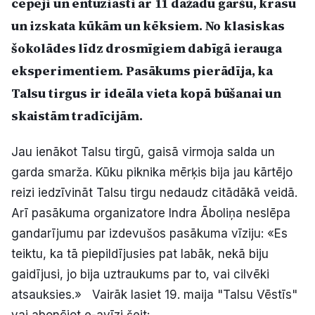
cepēji un entuziasti ar 11 dažādu garšu, krāsu
Politiskā reklāma
un izskata kūkām un kēksiem. No klasiskas
šokolādes līdz drosmīgiem dabīgā ierauga
Par mums
eksperimentiem. Pasākums pierādīja, ka
Kontakti
Talsu tirgus ir ideāla vieta kopā būšanai un
skaistām tradīcijām.
Ziņo redakcijai
Jau ienākot Talsu tirgū, gaisā virmoja salda un
garda smarža. Kūku piknika mērķis bija jau kārtējo
Facebook
Instagram
YouTube
reizi iedzīvināt Talsu tirgu nedaudz citādākā veidā.
Arī pasākuma organizatore Indra Āboliņa neslēpa
E-avīze
Abonē
gandarījumu par izdevušos pasākuma vīziju: «Es
teiktu, ka tā piepildījusies pat labāk, nekā biju
gaidījusi, jo bija uztraukums par to, vai cilvēki
atsauksies.» Vairāk lasiet 19. maija "Talsu Vēstīs"