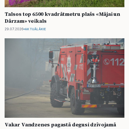
Talsos top 6500 kvadrātmetru plašs «Mājai un
Dārzam» veikals
29.07.2026
AKTUĀLĀKIE
Vakar Vandzenes pagastā degusi dzīvojamā