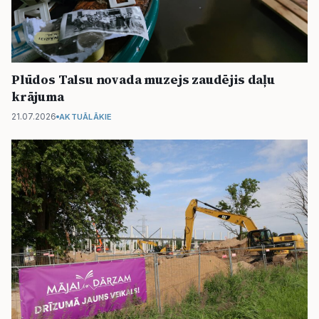
Plūdos Talsu novada muzejs zaudējis daļu
krājuma
21.07.2026
AKTUĀLĀKIE