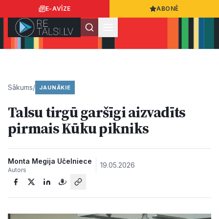
E-AVĪZE
ABONĒ
Ielogoties
Ziņo
App Store
Google Play
Sākums
/
JAUNĀKIE
Talsu tirgū garšīgi aizvadīts
Ziņas
pirmais Kūku pikniks
Sabiedrība
Monta Megija Učelniece
19.05.2026
Autors
Dzīvesstils
Sports