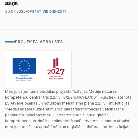
māja
30.07.2026
OPERATĪVIE DIENESTI
PROJEKTA ATBALSTS
Mediju uzņēmums piedalās projektā "Latvijas Mediju nozares
kompetenču centrs" (Nr. 2.2.1.5.i.0/2/24/A/CFLA/001), kurš tiek īstenots
ES Atveseļošanas un noturības mehānisma plāna 2.2.1.5.i. investīcijas
"Mediju nozares uzņēmumu digitālās transformācijas veicināšana"
pasākumā "Mācības mediju nozares speciālistu digitālās
kompetences un zināšanu pilnveidošanai" ietvaros un saņem atbalstu
mediju speciālistu apmācībām un digitālās attīstības modernizācijai.