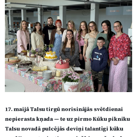
Kultūra
Bizness
Video
Vieta
Sludinājumi
17. maijā Talsu tirgū norisinājās svētdienai
Pasākumi
nepierasta kņada — te uz pirmo Kūku pikniku
Talsu novadā pulcējās deviņi talantīgi kūku
Reklāma