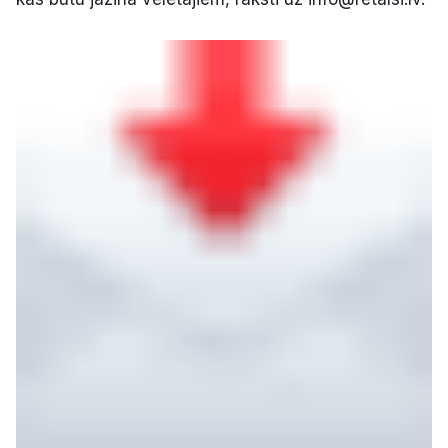
Politiskā reklāma
Par mums
Kontakti
Ziņo redakcijai
Facebook
Instagram
YouTube
E-avīze
Abonē