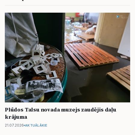
Plūdos Talsu novada muzejs zaudējis daļu
krājuma
21.07.2026
AKTUĀLĀKIE