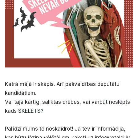
Kultūra
Bizness
Video
Vieta
Katrā mājā ir skapis. Arī pašvaldības deputātu
kandidātiem.
Sludinājumi
Vai tajā kārtīgi saliktas drēbes, vai varbūt noslēpts
kāds SKELETS?
Pasākumi
Palīdzi mums to noskaidrot! Ja tev ir informācija,
Reklāma
kas būtu jāzina vēlētājiem, raksti uz info@retalsi.lv.