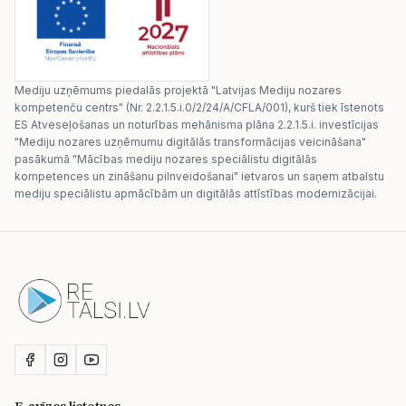
Mediju uzņēmums piedalās projektā "Latvijas Mediju nozares
kompetenču centrs" (Nr. 2.2.1.5.i.0/2/24/A/CFLA/001), kurš tiek īstenots
ES Atveseļošanas un noturības mehānisma plāna 2.2.1.5.i. investīcijas
"Mediju nozares uzņēmumu digitālās transformācijas veicināšana"
pasākumā "Mācības mediju nozares speciālistu digitālās
kompetences un zināšanu pilnveidošanai" ietvaros un saņem atbalstu
mediju speciālistu apmācībām un digitālās attīstības modernizācijai.