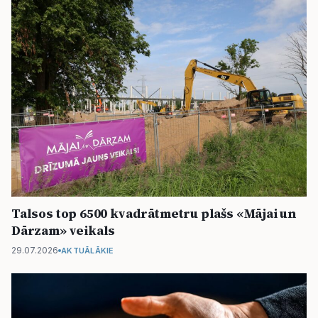
Talsos top 6500 kvadrātmetru plašs «Mājai un
Dārzam» veikals
29.07.2026
AKTUĀLĀKIE