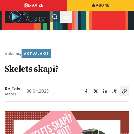
E-AVĪZE
ABONĒ
Ielogoties
Ziņo
App Store
Google Play
Sākums
/
AKTUĀLĀKIE
Skelets skapī?
Ziņas
Sabiedrība
Re Talsi
30.04.2025
Autors
Dzīvesstils
Sports