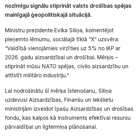
nozīmīgu signālu stiprināt valsts drošības spējas
Politiskā reklāma
mainīgajā ģeopolitiskajā situācijā.
Par mums
Ministru prezidente Evika Siliņa, komentējot
Kontakti
pieņemto lēmumu, sociālajā tīklā “X” uzsvēra:
“Valdībā vienojāmies virzīties uz 5% no IKP ar
Ziņo redakcijai
2026. gadu aizsardzībai un drošībai. Mērķis –
stiprināt mūsu NATO spējas, civilo aizsardzību un
attīstīt militāro industriju.”
Facebook
Instagram
YouTube
Lai nodrošinātu šī mērķa īstenošanu, Siliņa
E-avīze
Abonē
uzdevusi Aizsardzības, Finanšu un Iekšlietu
ministrijām izveidot īpašu Aizsardzības un drošības
fondu, kas kalpos kā instruments efektīvai resursu
pārvaldībai un ilgtermiņa plānošanai.