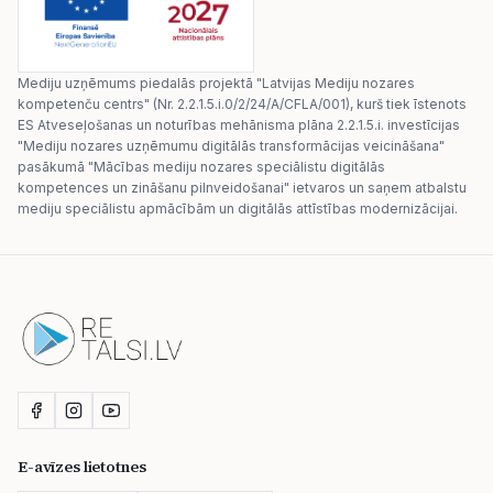
Mediju uzņēmums piedalās projektā "Latvijas Mediju nozares
kompetenču centrs" (Nr. 2.2.1.5.i.0/2/24/A/CFLA/001), kurš tiek īstenots
ES Atveseļošanas un noturības mehānisma plāna 2.2.1.5.i. investīcijas
"Mediju nozares uzņēmumu digitālās transformācijas veicināšana"
pasākumā "Mācības mediju nozares speciālistu digitālās
kompetences un zināšanu pilnveidošanai" ietvaros un saņem atbalstu
mediju speciālistu apmācībām un digitālās attīstības modernizācijai.
E-avīzes lietotnes