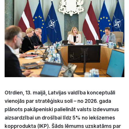
Kultūra
Bizness
Video
Vieta
Sludinājumi
Otrdien, 13. maijā, Latvijas valdība konceptuāli
vienojās par stratēģisku soli – no 2026. gada
Pasākumi
plānots pakāpeniski palielināt valsts izdevumus
aizsardzībai un drošībai līdz 5% no iekšzemes
Reklāma
kopprodukta (IKP). Šāds lēmums uzskatāms par