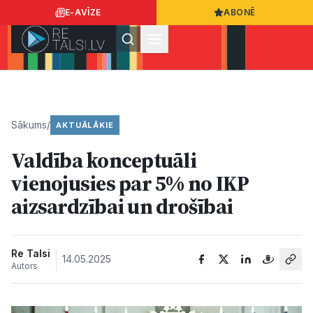
E-AVĪZE
ABONĒ
Ielogoties
Ziņo
App Store
Google Play
Sākums
/
AKTUĀLĀKIE
Valdība konceptuāli
Ziņas
vienojusies par 5% no IKP
aizsardzībai un drošībai
Sabiedrība
Dzīvesstils
Re Talsi
14.05.2025
Autors
Sports