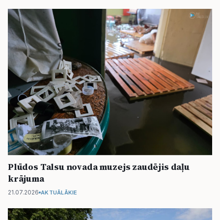
Plūdos Talsu novada muzejs zaudējis daļu
krājuma
21.07.2026
AKTUĀLĀKIE