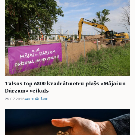
Talsos top 6500 kvadrātmetru plašs «Mājai un
Dārzam» veikals
29.07.2026
AKTUĀLĀKIE