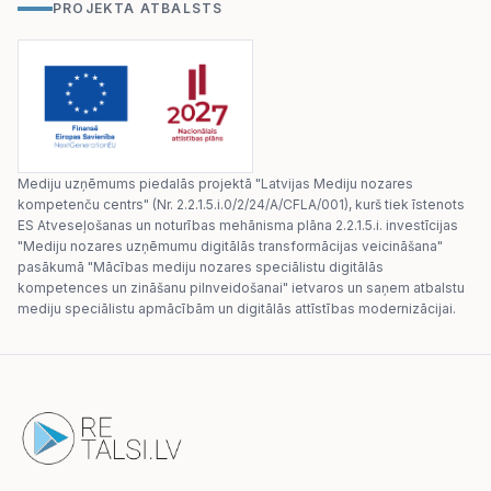
PROJEKTA ATBALSTS
Mediju uzņēmums piedalās projektā "Latvijas Mediju nozares
kompetenču centrs" (Nr. 2.2.1.5.i.0/2/24/A/CFLA/001), kurš tiek īstenots
ES Atveseļošanas un noturības mehānisma plāna 2.2.1.5.i. investīcijas
"Mediju nozares uzņēmumu digitālās transformācijas veicināšana"
pasākumā "Mācības mediju nozares speciālistu digitālās
kompetences un zināšanu pilnveidošanai" ietvaros un saņem atbalstu
mediju speciālistu apmācībām un digitālās attīstības modernizācijai.