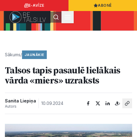
E-AVĪZE
ABONĒ
Ielogoties
Ziņo
App Store
Google Play
Sākums
/
JAUNĀKIE
Talsos tapis pasaulē lielākais
Ziņas
vārda «miers» uzraksts
Sabiedrība
Sanita Liepiņa
10.09.2024
Autors
Dzīvesstils
Sports