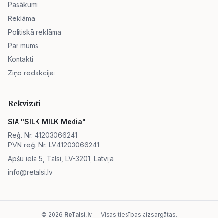
Pasākumi
Reklāma
Politiskā reklāma
Par mums
Kontakti
Ziņo redakcijai
Rekvizīti
SIA "SILK MILK Media"
Reģ. Nr. 41203066241
PVN reģ. Nr. LV41203066241
Apšu iela 5, Talsi, LV-3201, Latvija
info@retalsi.lv
© 2026
ReTalsi.lv
— Visas tiesības aizsargātas.