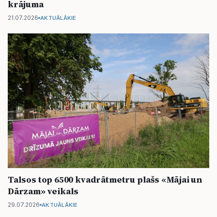
krājuma
21.07.2026
AKTUĀLĀKIE
Talsos top 6500 kvadrātmetru plašs «Mājai un
Dārzam» veikals
29.07.2026
AKTUĀLĀKIE