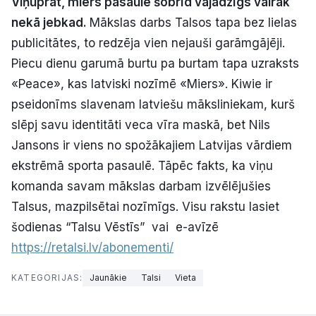
Viņuprāt, miers pasaulē šobrīd vajadzīgs vairāk
Politiskā reklāma
nekā jebkad.
Mākslas darbs Talsos tapa bez lielas
publicitātes, to redzēja vien nejauši garāmgājēji.
Par mums
Piecu dienu garumā burtu pa burtam tapa uzraksts
«Peace», kas latviski nozīmē «Miers». Kiwie ir
Kontakti
pseidonīms slavenam latviešu māksliniekam, kurš
slēpj savu identitāti veca vīra maskā, bet Nils
Ziņo redakcijai
Jansons ir viens no spožākajiem Latvijas vārdiem
ekstrēmā sporta pasaulē. Tāpēc fakts, ka viņu
Facebook
Instagram
YouTube
komanda savam mākslas darbam izvēlējušies
Talsus, mazpilsētai nozīmīgs. Visu rakstu lasiet
E-avīze
Abonē
šodienas “Talsu Vēstīs” vai e-avīzē
https://retalsi.lv/abonementi/
KATEGORIJAS:
Jaunākie
Talsi
Vieta