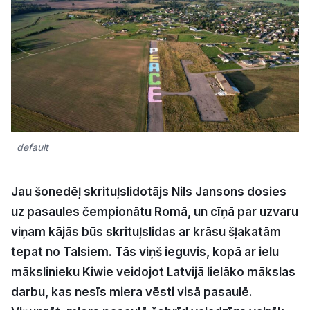
Kultūra
Bizness
Video
default
Vieta
Jau šonedēļ skrituļslidotājs Nils Jansons dosies
uz pasaules čempionātu Romā, un cīņā par uzvaru
Sludinājumi
viņam kājās būs skrituļslidas ar krāsu šļakatām
tepat no Talsiem. Tās viņš ieguvis, kopā ar ielu
Pasākumi
mākslinieku Kiwie veidojot Latvijā lielāko mākslas
Reklāma
darbu, kas nesīs miera vēsti visā pasaulē.