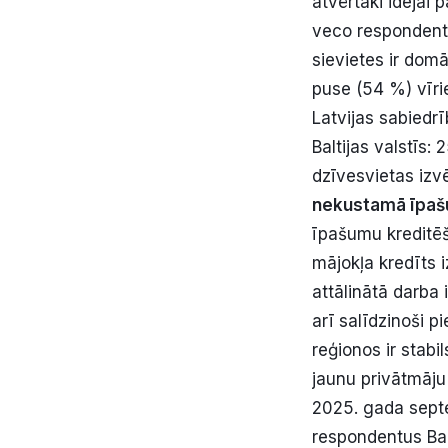
atvērtāki idejai
veco respondentu
sievietes ir domā
puse (54 %) vīri
Latvijas sabiedrī
Baltijas valstīs:
dzīvesvietas izv
nekustamā īpa
īpašumu kreditēš
mājokļa kredīts 
attālinātā darba
arī salīdzinoši 
reģionos ir stabi
jaunu privātmāju
2025. gada septe
respondentus Bal