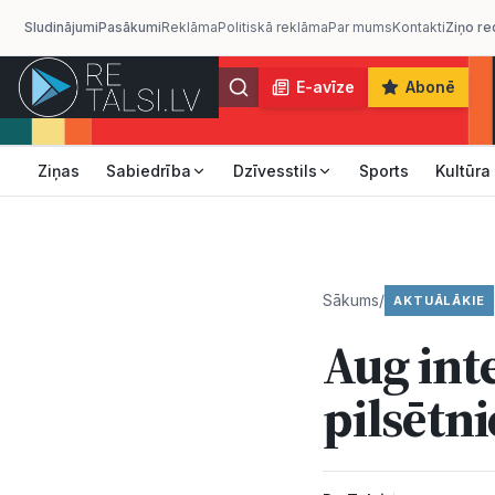
Sludinājumi
Pasākumi
Reklāma
Politiskā reklāma
Par mums
Kontakti
Ziņo re
E-avīze
Abonē
Ziņas
Sabiedrība
Dzīvesstils
Sports
Kultūra
Sākums
/
AKTUĀLĀKIE
Aug int
pilsētn