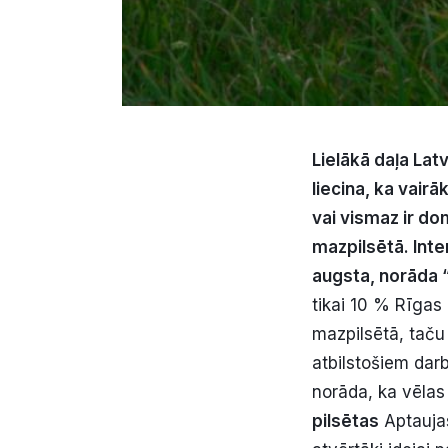
Lielākā daļa Lat
liecina, ka vair
vai vismaz ir do
mazpilsētā. Inte
augsta, norāda 
tikai 10 % Rīgas 
mazpilsētā, taču 
atbilstošiem dar
norāda, ka vēlas 
pilsētas
Aptaujas