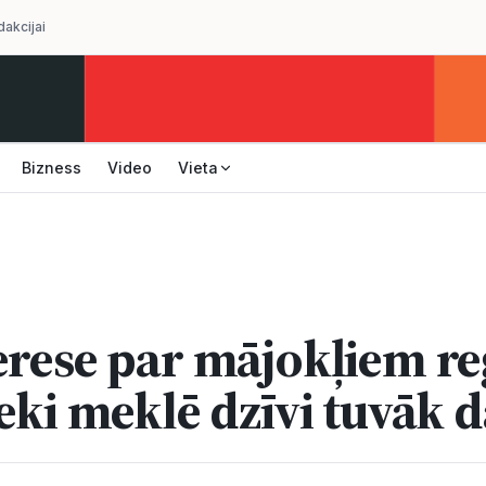
dakcijai
Bizness
Video
Vieta
erese par mājokļiem re
ieki meklē dzīvi tuvāk 