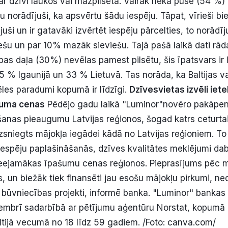
 par dzīvi laukos vai mazpilsētā. Vairāk nekā puse (54 %
 norādījuši, ka apsvērtu šādu iespēju. Tāpat, vīrieši bi
juši un ir gatavāki izvērtēt iespēju pārcelties, to norādī
ešu un par 10% mazāk sieviešu. Tajā pašā laikā dati rād
bas daļa (30%) nevēlas pamest pilsētu, šis īpatsvars ir 
 25 % Igaunijā un 33 % Lietuvā. Tas norāda, ka Baltijas v
ēles paradumi kopumā ir līdzīgi.
Dzīvesvietas izvēli iet
šuma cenas
Pēdējo gadu laikā "Luminor"novēro pakāpe
anas pieaugumu Latvijas reģionos, šogad katrs ceturta
izsniegts mājokļa iegādei kādā no Latvijas reģioniem. To
 iespēju paplašināšanās, dzīves kvalitātes meklējumi d
pieejamākas īpašumu cenas reģionos. Pieprasījums pēc m
ls, un biežāk tiek finansēti jau esošu mājokļu pirkumi, ne
 būvniecības projekti, informē banka. "Luminor" bankas 
mbrī sadarbībā ar pētījumu aģentūru Norstat, kopumā 
tijā vecumā no 18 līdz 59 gadiem. /Foto: canva.com/