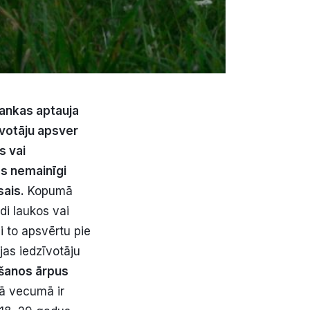
bankas aptauja
zīvotāju apsver
s vai
as nemainīgi
sais.
Kopumā
ādi laukos vai
i to apsvērtu pie
jas iedzīvotāju
lšanos ārpus
vā vecumā ir