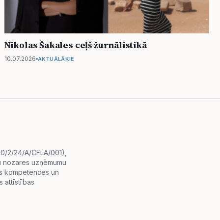
Nikolas Šakales ceļš žurnālistikā
10.07.2026
AKTUĀLĀKIE
i.0/2/24/A/CFLA/001),
diju nozares uzņēmumu
lās kompetences un
 attīstības