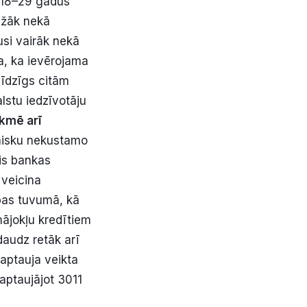
) 18–29 gadus
ežāk nekā
jusi vairāk nekā
a, ka ievērojama
līdzīgs citām
alstu iedzīvotāju
ekmē arī
nisku nekustamo
is bankas
 veicina
abas tuvumā, kā
ājokļu kredītiem
daudz retāk arī
aptauja veikta
aptaujājot 3011