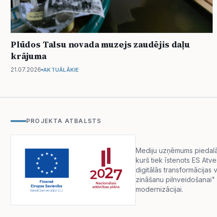
Plūdos Talsu novada muzejs zaudējis daļu
krājuma
21.07.2026
AKTUĀLĀKIE
PROJEKTA ATBALSTS
Mediju uzņēmums piedalās 
kurš tiek īstenots ES Atv
digitālās transformācija
zināšanu pilnveidošanai" 
modernizācijai.