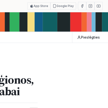
App Store
Google Play
Pieslēgties
ģionos,
dabai