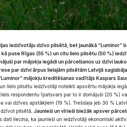
vijas iedzīvotāju dzīvo pilsētā, bet jaunākā “Luminor” 
āk kā puse Rīgas (55 %) un citu lielo pilsētu (50 %) ied
mājuši par mājokļa iegādi un pārcelšanos uz dzīvi lauko
rese par dzīvi ārpus lielajām pilsētām Latvijā saglabāj
“Luminor” mājokļu kreditēšanas vadītājs Kaspars Sau
un lielo pilsētu iedzīvotāji noteikti apsvērtu mājokļa ieg
liels respondentu īpatsvars par to ir domājuši (20 %) va
ba vai dzīves apstākļiem (19 %). Trešdaļa jeb 30 % Latvi
dzīvot pilsētā.
Jaunieši un vīrieši biežāk apsver pārce
 dati liecina, ka jaunieši un iedzīvotāji ekonomiski aktī