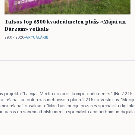
Talsos top 6500 kvadrātmetru plašs «Mājai un
Dārzam» veikals
29.07.2026
AKTUĀLĀKIE
projektā "Latvijas Mediju nozares kompetenču centrs" (Nr. 2.2.1.5.
eseļošanas un noturības mehānisma plāna 2.2.1.5.i. investīcijas "Me
s veicināšana" pasākumā "Mācības mediju nozares speciālistu digitā
ietvaros un saņem atbalstu mediju speciālistu apmācībām un digitālās