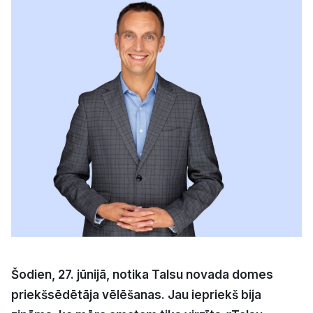
Kultūra
Bizness
Video
Vieta
Sludinājumi
Pasākumi
Šodien, 27. jūnijā, notika Talsu novada domes
Reklāma
priekšsēdētāja vēlēšanas. Jau iepriekš bija