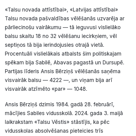
«Talsu novada attīstībai», «Latvijas attīstībai»
Talsu novada pašvaldības vēlēšanās uzvarēja ar
pārliecinošu vairākumu — tā ieguvusi vislielāko
balsu skaitu 18 no 32 vēlēšanu iecirkņiem, vēl
septiņos tā bija ierindojusies otrajā vietā.
Procentuāli vislielākais atbalsts šim politiskajam
spēkam bija Sabilē, Abavas pagastā un Dursupē.
Partijas līderis Ansis Bērziņš vēlēšanās saņēma
visvairāk balsu — 4222 —, un viņam bija arī
visvairāk atzīmēto «par» — 1048.
Ansis Bērziņš dzimis 1984. gadā 28. februārī,
mācījies Sabiles vidusskolā. 2024. gada 3. maijā
laikrakstam «Talsu Vēstis» stāstījis, ka pēc
vidusskolas absolvēšanas pieteicies trīs