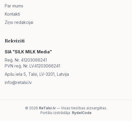
Par mums
Kontakti
Ziņo redakcijai
Rekvizīti
SIA "SILK MILK Media"
Reģ. Nr. 41203066241
PVN reģ. Nr. LV41203066241
Apšu iela 5, Talsi, LV-3201, Latvija
info@retalsi.lv
© 2026
ReTalsi.lv
— Visas tiesības aizsargātas.
Portālu izstrādāja
RydelCode