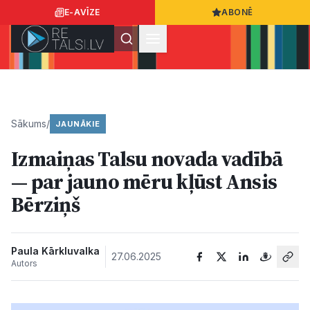
E-AVĪZE
ABONĒ
Ielogoties
Ziņo
App Store
Google Play
Sākums
/
JAUNĀKIE
Izmaiņas Talsu novada vadībā
Ziņas
— par jauno mēru kļūst Ansis
Bērziņš
Sabiedrība
Dzīvesstils
Paula Kārkluvalka
27.06.2025
Autors
Sports