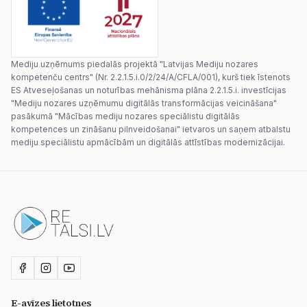
Mediju uzņēmums piedalās projektā "Latvijas Mediju nozares
kompetenču centrs" (Nr. 2.2.1.5.i.0/2/24/A/CFLA/001), kurš tiek īstenots
ES Atveseļošanas un noturības mehānisma plāna 2.2.1.5.i. investīcijas
"Mediju nozares uzņēmumu digitālās transformācijas veicināšana"
pasākumā "Mācības mediju nozares speciālistu digitālās
kompetences un zināšanu pilnveidošanai" ietvaros un saņem atbalstu
mediju speciālistu apmācībām un digitālās attīstības modernizācijai.
E-avīzes lietotnes