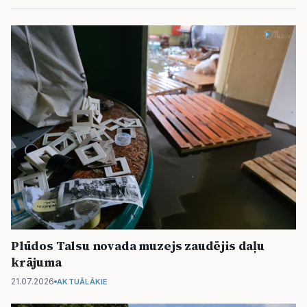
Plūdos Talsu novada muzejs zaudējis daļu
krājuma
21.07.2026
AKTUĀLĀKIE