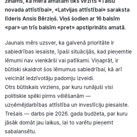
zināms, ka mēra amatam tiks virzīts «Talsu
Politiskā reklāma
novada attīstībai», «Latvijas attīstībai» saraksta
līderis Ansis Bērziņš. Viņš šodien ar 16 balsīm
Par mums
«par» un trīs balsīm «pret» apstiprināts amatā.
Kontakti
Jaunais mērs uzsver, ka galvenā prioritāte ir
sabiedrības iesaiste, īpaši situācijās, kad pieņemtie
Ziņo redakcijai
lēmumi nav vienkārši vai patīkami. Viņaprāt, ir
būtiski skaidrot šos lēmumus sabiedrībai, kā arī
veicināt iedzīvotāju padomju izveidi.
Facebook
Instagram
YouTube
Otrs būtiskais virziens, par kuru runājuši visi
politiskie spēki pirms vēlēšanām —
E-avīze
Abonē
uzņēmējdarbības attīstība un investīciju piesaiste.
Trešais — darbs pie 2026. gada budžeta, par kuru
jāsāk domāt jau laikus, lai to varētu pieņemt
sabalansētu.