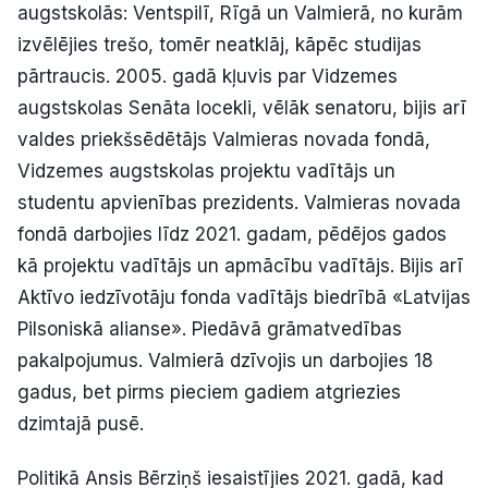
augstskolās: Ventspilī, Rīgā un Valmierā, no kurām
izvēlējies trešo, tomēr neatklāj, kāpēc studijas
pārtraucis. 2005. gadā kļuvis par Vidzemes
augstskolas Senāta locekli, vēlāk senatoru, bijis arī
valdes priekšsēdētājs Valmieras novada fondā,
Vidzemes augstskolas projektu vadītājs un
studentu apvienības prezidents. Valmieras novada
fondā darbojies līdz 2021. gadam, pēdējos gados
kā projektu vadītājs un apmācību vadītājs. Bijis arī
Aktīvo iedzīvotāju fonda vadītājs biedrībā «Latvijas
Pilsoniskā alianse». Piedāvā grāmatvedības
pakalpojumus. Valmierā dzīvojis un darbojies 18
gadus, bet pirms pieciem gadiem atgriezies
dzimtajā pusē.
Politikā Ansis Bērziņš iesaistījies 2021. gadā, kad