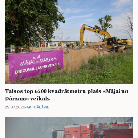
Talsos top 6500 kvadrātmetru plašs «Mājai un
Dārzam» veikals
29.07.2026
AKTUĀLĀKIE