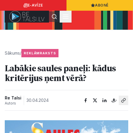
E-AVĪZE
ABONĒ
Ielogoties
Ziņo
App Store
Google Play
Sākums
/
REKLĀMRAKSTS
Labākie saules paneļi: kādus
Ziņas
kritērijus ņemt vērā?
Sabiedrība
Re Talsi
30.04.2024
Autors
Dzīvesstils
Sports