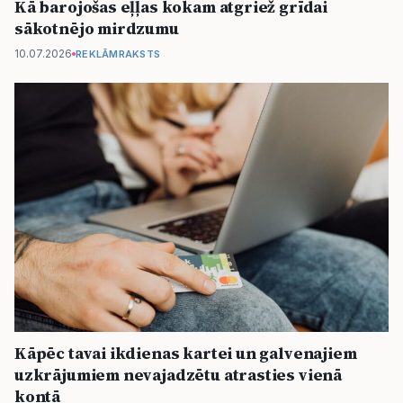
Kā barojošas eļļas kokam atgriež grīdai
sākotnējo mirdzumu
10.07.2026
REKLĀMRAKSTS
Kāpēc tavai ikdienas kartei un galvenajiem
uzkrājumiem nevajadzētu atrasties vienā
kontā