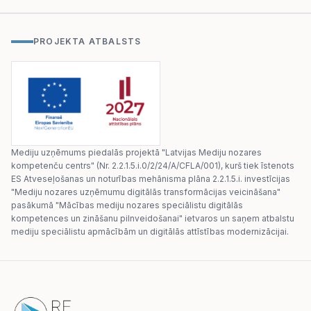
PROJEKTA ATBALSTS
Mediju uzņēmums piedalās projektā "Latvijas Mediju nozares
kompetenču centrs" (Nr. 2.2.1.5.i.0/2/24/A/CFLA/001), kurš tiek īstenots
ES Atveseļošanas un noturības mehānisma plāna 2.2.1.5.i. investīcijas
"Mediju nozares uzņēmumu digitālās transformācijas veicināšana"
pasākumā "Mācības mediju nozares speciālistu digitālās
kompetences un zināšanu pilnveidošanai" ietvaros un saņem atbalstu
mediju speciālistu apmācībām un digitālās attīstības modernizācijai.