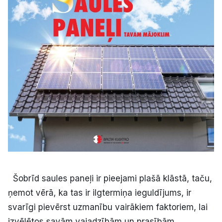
Kultūra
Bizness
Video
Vieta
Sludinājumi
Šobrīd saules paneļi ir pieejami plašā klāstā, taču,
Pasākumi
ņemot vērā, ka tas ir ilgtermiņa ieguldījums, ir
svarīgi pievērst uzmanību vairākiem faktoriem, lai
Reklāma
izvēlētos savām vajadzībām un prasībām