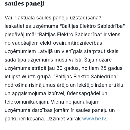
saules paneļi
Vai ir aktuāla saules paneļu uzstādīšana?
Ieskatieties uzņēmuma “Baltijas Elektro Sabiedrība”
piedāvājumā! “Baltijas Elektro Sabiedrība” ir viens
no vadošajiem elektrovairumtirdzniecības
uzņēmumiem Latvijā un vienīgais starptautiskais
šāda tipa uzņēmums mūsu valstī. Šajā nozarē
uzņēmums strādā jau 30 gadus, no tiem 25 gadus
ietilpst Würth grupā. “Baltijas Elektro Sabiedrība”
nodrošina risinājumus ārējo un iekšējo inženiertīklu
un apgaismojuma izbūvei, ūdensapgādei un
telekomunikācijām. Viena no jaunākajām
uzņēmuma darbības jomām ir saules paneļu un
parku ierīkošana. Uzziniet vairāk
www.be.lv
.