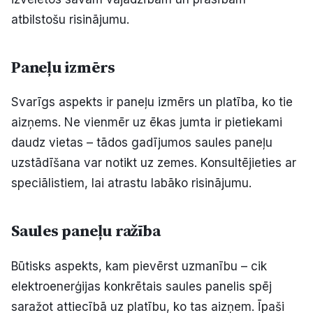
Politiskā reklāma
atbilstošu risinājumu.
Par mums
Paneļu izmērs
Kontakti
Svarīgs aspekts ir paneļu izmērs un platība, ko tie
aizņems. Ne vienmēr uz ēkas jumta ir pietiekami
Ziņo redakcijai
daudz vietas – tādos gadījumos saules paneļu
uzstādīšana var notikt uz zemes. Konsultējieties ar
Facebook
Instagram
YouTube
speciālistiem, lai atrastu labāko risinājumu.
E-avīze
Abonē
Saules paneļu ražība
Būtisks aspekts, kam pievērst uzmanību – cik
elektroenerģijas konkrētais saules panelis spēj
saražot attiecībā uz platību, ko tas aizņem. Īpaši