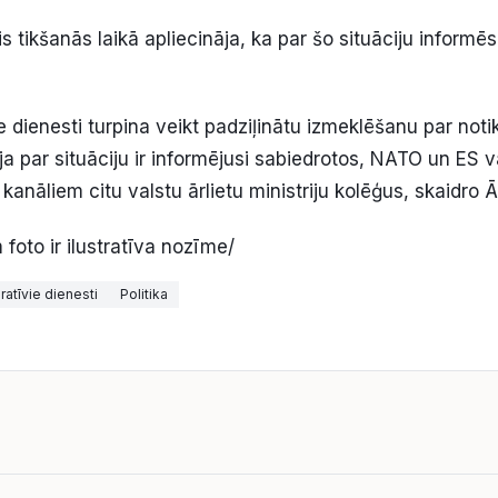
is tikšanās laikā apliecināja, ka par šo situāciju informēs
ie dienesti turpina veikt padziļinātu izmeklēšanu par not
ja par situāciju ir informējusi sabiedrotos, NATO un ES v
kanāliem citu valstu ārlietu ministriju kolēģus, skaidro Ārl
oto ir ilustratīva nozīme/
atīvie dienesti
Politika