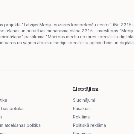
projektā "Latvijas Mediju nozares kompetenču centrs" (Nr. 2.2.1.5.
eseļošanas un noturības mehānisma plāna 2.2.1.5.i. investīcijas "Me
s veicināšana" pasākumā "Mācības mediju nozares speciālistu digitā
ietvaros un saņem atbalstu mediju speciālistu apmācībām un digitālās
Lietotājiem
tika
Sludinājumi
ības politika
Pasākumi
ss
Reklāma
 atcelšanas politika
Politiskā reklāma
āma
Par mums