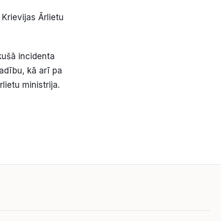
 Krievijas Ārlietu
ikušā incidenta
adību, kā arī pa
ietu ministrija.