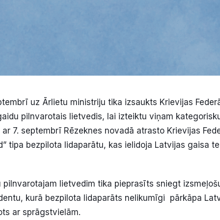
embrī uz Ārlietu ministriju tika izsaukts Krievijas Feder
idu pilnvarotais lietvedis, lai izteiktu viņam kategorisk
ā ar 7. septembrī Rēzeknes novadā atrasto Krievijas Fede
tipa bezpilota lidaparātu, kas ielidoja Latvijas gaisa t
u pilnvarotajam lietvedim tika pieprasīts sniegt izsmeļo
dentu, kurā bezpilota lidaparāts nelikumīgi pārkāpa Latv
kots ar sprāgstvielām.