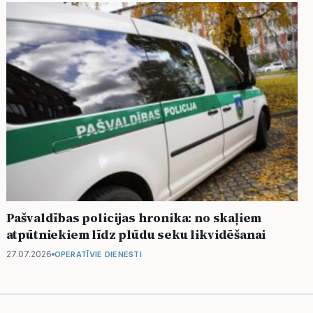
Pašvaldības policijas hronika: no skaļiem
atpūtniekiem līdz plūdu seku likvidēšanai
27.07.2026
OPERATĪVIE DIENESTI