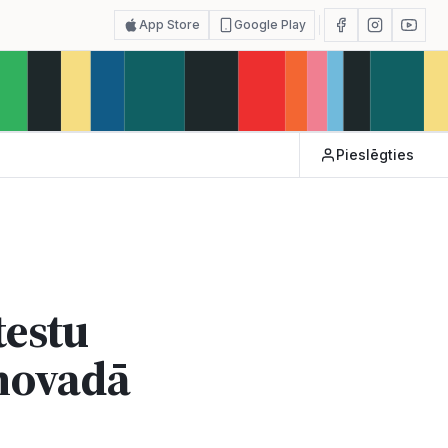
App Store
Google Play
Pieslēgties
testu
 novadā