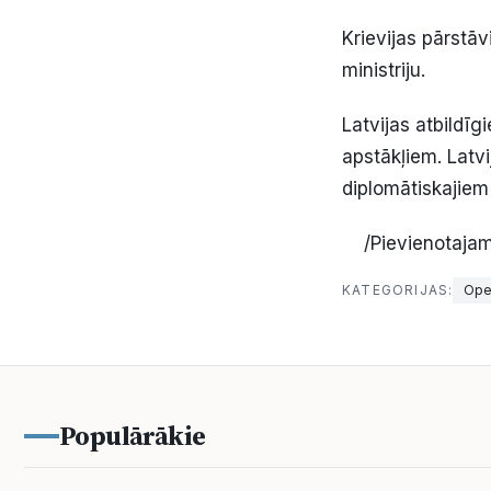
Krievijas pārstāv
ministriju.
Latvijas atbildīg
apstākļiem. Latvi
diplomātiskajiem 
/Pievienotajam f
KATEGORIJAS:
Oper
Populārākie