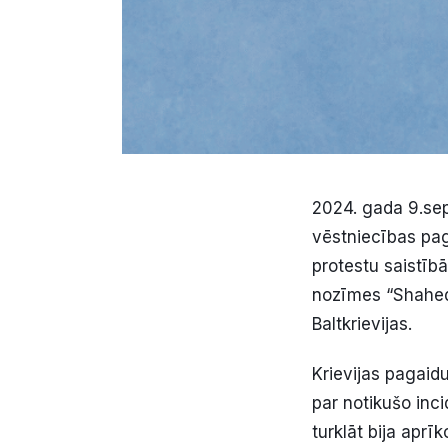
2024. gada 9.sept
vēstniecības paga
protestu saistīb
nozīmes “Shahed” 
Baltkrievijas.
Krievijas pagaid
par notikušo inci
turklāt bija aprī