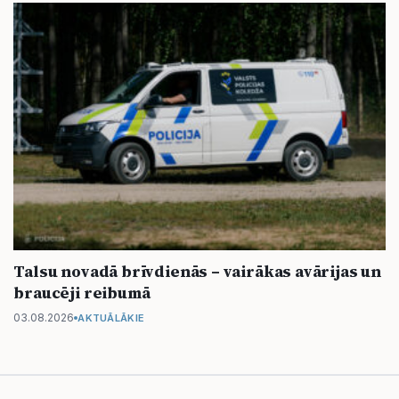
Talsu novadā brīvdienās – vairākas avārijas un
braucēji reibumā
03.08.2026
AKTUĀLĀKIE