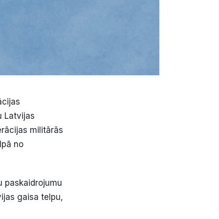
ācijas
u Latvijas
rācijas militārās
elpā no
šu paskaidrojumu
ijas gaisa telpu,