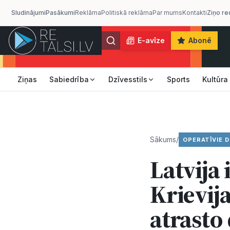
Sludinājumi
Pasākumi
Reklāma
Politiskā reklāma
Par mums
Kontakti
Ziņo re
E-avīze
Abonē
Ziņas
Sabiedrība
Dzīvesstils
Sports
Kultūra
Sākums
/
OPERATĪVIE D
Latvija
Krievij
atrasto