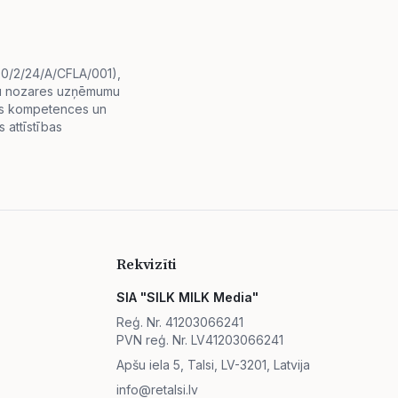
i.0/2/24/A/CFLA/001),
diju nozares uzņēmumu
lās kompetences un
 attīstības
Rekvizīti
SIA "SILK MILK Media"
Reģ. Nr. 41203066241
PVN reģ. Nr. LV41203066241
Apšu iela 5, Talsi, LV-3201, Latvija
info@retalsi.lv