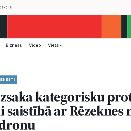
dakcijai
Bizness
Video
Vieta
IENESTI
 izsaka kategorisku pro
ai saistībā ar Rēzeknes
 dronu