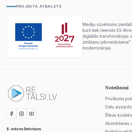
PROJEKTA ATBALSTS
Mediju uzņēmums piedalās 
kurš tiek īstenots ES Atv
digitālās transformācija
zināšanu pilnveidošanai" 
modernizācijai.
Noteikumi
Privātuma poli
Datu aizsardz
Ētikas kodek
Abonēšanas un
E-avīzes lietotnes
Politiskā rekl