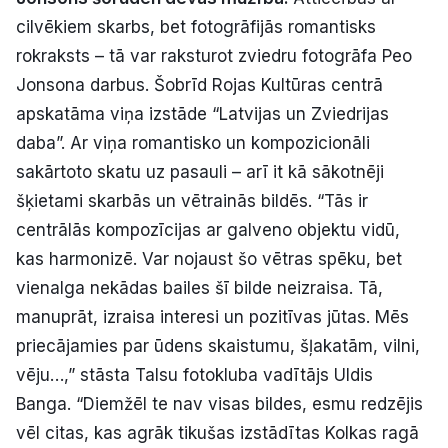
Politiskā reklāma
cilvēkiem skarbs, bet fotogrāfijās romantisks
rokraksts – tā var raksturot zviedru fotogrāfa Peo
Par mums
Jonsona darbus. Šobrīd Rojas Kultūras centrā
apskatāma viņa izstāde “Latvijas un Zviedrijas
Kontakti
daba”. Ar viņa romantisko un kompozicionāli
sakārtoto skatu uz pasauli – arī it kā sākotnēji
Ziņo redakcijai
šķietami skarbās un vētrainās bildēs. “Tās ir
centrālās kompozīcijas ar galveno objektu vidū,
Facebook
Instagram
YouTube
kas harmonizē. Var nojaust šo vētras spēku, bet
vienalga nekādas bailes šī bilde neizraisa. Tā,
manuprāt, izraisa interesi un pozitīvas jūtas. Mēs
E-avīze
Abonē
priecājamies par ūdens skaistumu, šļakatām, vilni,
vēju…,” stāsta Talsu fotokluba vadītājs Uldis
Banga. “Diemžēl te nav visas bildes, esmu redzējis
vēl citas, kas agrāk tikušas izstādītas Kolkas ragā