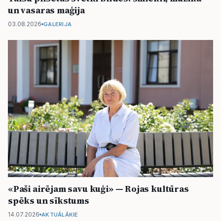
un vasaras maģija
03.08.2026
GALERIJA
«Paši airējam savu kuģi» — Rojas kultūras
spēks un sīkstums
14.07.2026
AKTUĀLĀKIE