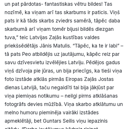
un pat pārdotas- fantastiskas vētru bildes! Tas
nozīmē, ka viņam arī tas skarbums ir paticis. Viņš
pats ir kā tāds skarbs zviedrs samērā, tāpēc daba
skarbumā arī viņam tomēr bijusi bildēs diezgan
tuva,” teic Latvijas Zaļās kustības valdes
priekšsēdētājs Jānis Matulis. “Tāpēc, ka te ir labi” –
tā pats Peo atbildējis uz jautājumu, kāpēc reiz par
savu dzīvesvietu izvēlējies Latviju. Pēdējos gadus
viņš dzīvoja pie jūras, un bija priecīgs, ka tieši viņa
foto izstāde atklās pirmās Eiropas Zaļās Jostas
dienas Latvijā, taču negaidīti tai bija jākļūst par
viņa piemiņas notikumu – neilgi pirms atklāšanas
fotogrāfs devies mūžībā. Viņa skarbo atklātumu un
melno humoru pieminēja vairāki izstādes
apmeklētāji, bet Guntars Seilis viņu iepazinis