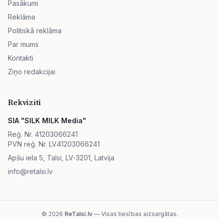
Pasākumi
Reklāma
Politiskā reklāma
Par mums
Kontakti
Ziņo redakcijai
Rekvizīti
SIA "SILK MILK Media"
Reģ. Nr. 41203066241
PVN reģ. Nr. LV41203066241
Apšu iela 5, Talsi, LV-3201, Latvija
info@retalsi.lv
© 2026
ReTalsi.lv
— Visas tiesības aizsargātas.