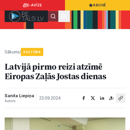
E-AVĪZE
ABONĒ
Ielogoties
Ziņo
App Store
Google Play
Sākums
/
KULTŪRA
Latvijā pirmo reizi atzīmē
Ziņas
Eiropas Zaļās Jostas dienas
Sabiedrība
Sanita Liepiņa
23.09.2024
Autors
Dzīvesstils
Sports