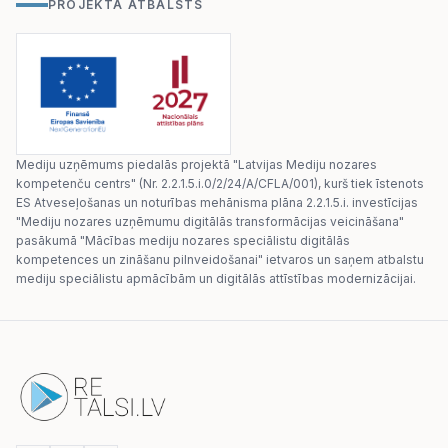
PROJEKTA ATBALSTS
Mediju uzņēmums piedalās projektā "Latvijas Mediju nozares
kompetenču centrs" (Nr. 2.2.1.5.i.0/2/24/A/CFLA/001), kurš tiek īstenots
ES Atveseļošanas un noturības mehānisma plāna 2.2.1.5.i. investīcijas
"Mediju nozares uzņēmumu digitālās transformācijas veicināšana"
pasākumā "Mācības mediju nozares speciālistu digitālās
kompetences un zināšanu pilnveidošanai" ietvaros un saņem atbalstu
mediju speciālistu apmācībām un digitālās attīstības modernizācijai.