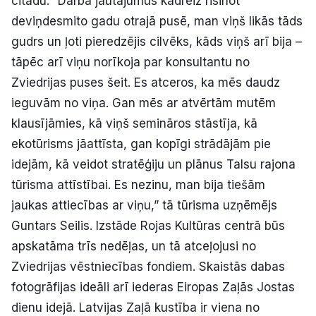
citādu. “Darba jautājumus kādreiz risinot
deviņdesmito gadu otrajā pusē, man viņš likās tāds
gudrs un ļoti pieredzējis cilvēks, kāds viņš arī bija –
tāpēc arī viņu norīkoja par konsultantu no
Zviedrijas puses šeit. Es atceros, ka mēs daudz
ieguvām no viņa. Gan mēs ar atvērtām mutēm
klausījāmies, kā viņš semināros stāstīja, kā
ekotūrisms jāattīsta, gan kopīgi strādājām pie
idejām, kā veidot stratēģiju un plānus Talsu rajona
tūrisma attīstībai. Es nezinu, man bija tiešām
jaukas attiecības ar viņu,” tā tūrisma uzņēmējs
Guntars Seilis. Izstāde Rojas Kultūras centrā būs
apskatāma trīs nedēļas, un tā atceļojusi no
Zviedrijas vēstniecības fondiem. Skaistās dabas
fotogrāfijas ideāli arī iederas Eiropas Zaļās Jostas
dienu idejā. Latvijas Zaļā kustība ir viena no