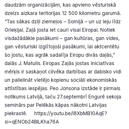
daudzām organizācijām, kas apvieno vēsturiskā
dzelzs aizkara teritorijas 12 500 kilometru garumā.
“Tas sākas dziļi ziemeļos – Somijā – un uz leju līdz
Grieķijai. Zaļā josta iet cauri visai Eiropai. Notiek
visdažādākie pasākumi – gan kultūras, gan vides,
gan vēsturiski izglītojoši pasākumi, lai aktcentētu
šo jostu, kas agrāk sadalīja Eiropu divās daļās,”
dalās J. Matulis. Eiropas Zaļās jostas iniciatīvas
mērķis ir saskaņot cilvēka darbības ar dabisko vidi
un palielināt vietējo kopienu sociāli ekonomiskās
attīstības iespējas. Peo Jonsona izstāde ir pirmais
notikums Latvijā, taču 27.septembrī Engurē sekoja
seminārs par Pelēkās kāpas nākotni Latvijas
piekrastē. https://youtu.be/I8XbMB10AqE?
si=qENOb24BILKha76A