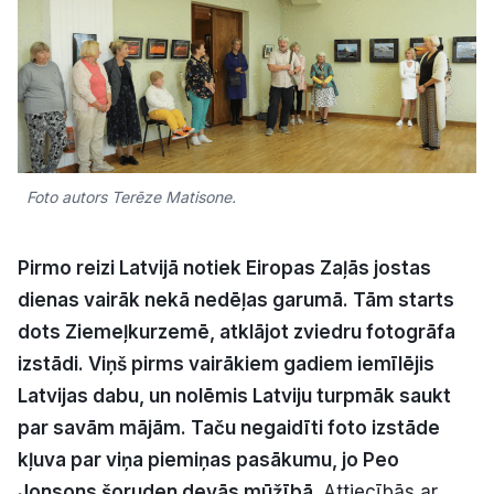
Kultūra
Bizness
Video
Foto autors Terēze Matisone.
Vieta
Pirmo reizi Latvijā notiek Eiropas Zaļās jostas
dienas vairāk nekā nedēļas garumā. Tām starts
dots Ziemeļkurzemē, atklājot zviedru fotogrāfa
Sludinājumi
izstādi. Viņš pirms vairākiem gadiem iemīlējis
Latvijas dabu, un nolēmis Latviju turpmāk saukt
Pasākumi
par savām mājām. Taču negaidīti foto izstāde
kļuva par viņa piemiņas pasākumu, jo Peo
Reklāma
Jonsons šoruden devās mūžībā.
Attiecībās ar