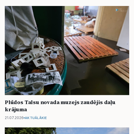
Plūdos Talsu novada muzejs zaudējis daļu
krājuma
21.07.2026
AKTUĀLĀKIE