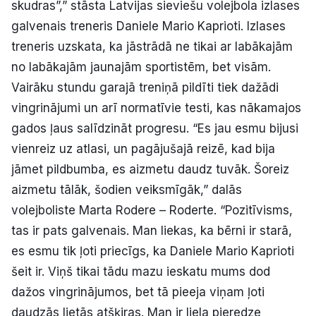
skudras”,” stāsta Latvijas sieviešu volejbola izlases
galvenais treneris Daniele Mario Kaprioti. Izlases
treneris uzskata, ka jāstrādā ne tikai ar labākajām
no labākajām jaunajām sportistēm, bet visām.
Vairāku stundu garajā treniņā pildīti tiek dažādi
vingrinājumi un arī normatīvie testi, kas nākamajos
gados ļaus salīdzināt progresu. “Es jau esmu bijusi
vienreiz uz atlasi, un pagājušajā reizē, kad bija
jāmet pildbumba, es aizmetu daudz tuvāk. Šoreiz
aizmetu tālāk, šodien veiksmīgāk,” dalās
volejboliste Marta Rodere – Roderte. “Pozitīvisms,
tas ir pats galvenais. Man liekas, ka bērni ir starā,
es esmu tik ļoti priecīgs, ka Daniele Mario Kaprioti
šeit ir. Viņš tikai tādu mazu ieskatu mums dod
dažos vingrinājumos, bet tā pieeja viņam ļoti
daudzās lietās atšķiras. Man ir liela pieredze