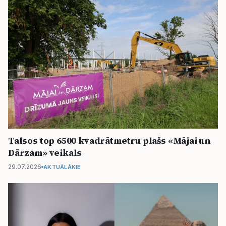
Talsos top 6500 kvadrātmetru plašs «Mājai un
Dārzam» veikals
29.07.2026
AKTUĀLĀKIE