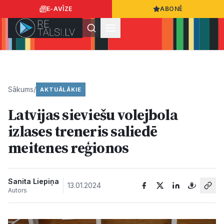
E-AVĪZE
ABONĒ
Ielogoties
Ziņo
App Store
Google Play
Sākums
/
AKTUĀLĀKIE
Latvijas sieviešu volejbola
Ziņas
izlases treneris saliedē
meitenes reģionos
Sabiedrība
Dzīvesstils
Sanita Liepiņa
13.01.2024
Autors
Sports