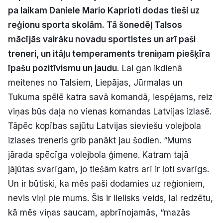
pa laikam Daniele Mario Kaprioti dodas tieši uz
Politiskā reklāma
reģionu sporta skolām. Tā šonedēļ Talsos
Par mums
mācījās vairāku novadu sportistes un arī paši
treneri, un itāļu temperaments treniņam piešķīra
Kontakti
īpašu pozitīvismu un jaudu.
Lai gan ikdienā
meitenes no Talsiem, Liepājas, Jūrmalas un
Ziņo redakcijai
Tukuma spēlē katra savā komandā, iespējams, reiz
viņas būs daļa no vienas komandas Latvijas izlasē.
Tāpēc kopības sajūtu Latvijas sieviešu volejbola
Facebook
Instagram
YouTube
izlases treneris grib panākt jau šodien. “Mums
jārada spēcīga volejbola ģimene. Katram tajā
E-avīze
Abonē
jājūtas svarīgam, jo tiešām katrs arī ir ļoti svarīgs.
Un ir būtiski, ka mēs paši dodamies uz reģioniem,
nevis viņi pie mums. Šis ir lielisks veids, lai redzētu,
kā mēs viņas saucam, apbrīnojamās, “mazās