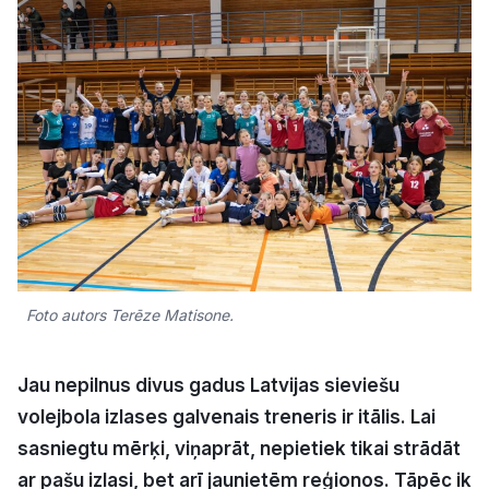
Kultūra
Bizness
Video
Vieta
Foto autors Terēze Matisone.
Sludinājumi
Jau nepilnus divus gadus Latvijas sieviešu
Pasākumi
volejbola izlases galvenais treneris ir itālis. Lai
sasniegtu mērķi, viņaprāt, nepietiek tikai strādāt
Reklāma
ar pašu izlasi, bet arī jaunietēm reģionos. Tāpēc ik