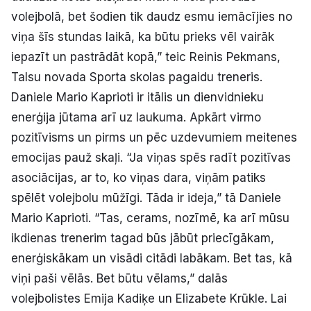
volejbolā, bet šodien tik daudz esmu iemācījies no
viņa šīs stundas laikā, ka būtu prieks vēl vairāk
iepazīt un pastrādāt kopā,” teic Reinis Pekmans,
Talsu novada Sporta skolas pagaidu treneris.
Daniele Mario Kaprioti ir itālis un dienvidnieku
enerģija jūtama arī uz laukuma. Apkārt virmo
pozitīvisms un pirms un pēc uzdevumiem meitenes
emocijas pauž skaļi. “Ja viņas spēs radīt pozitīvas
asociācijas, ar to, ko viņas dara, viņām patiks
spēlēt volejbolu mūžīgi. Tāda ir ideja,” tā Daniele
Mario Kaprioti. “Tas, cerams, nozīmē, ka arī mūsu
ikdienas trenerim tagad būs jābūt priecīgākam,
enerģiskākam un visādi citādi labākam. Bet tas, kā
viņi paši vēlās. Bet būtu vēlams,” dalās
volejbolistes Emija Kadiķe un Elizabete Krūkle. Lai