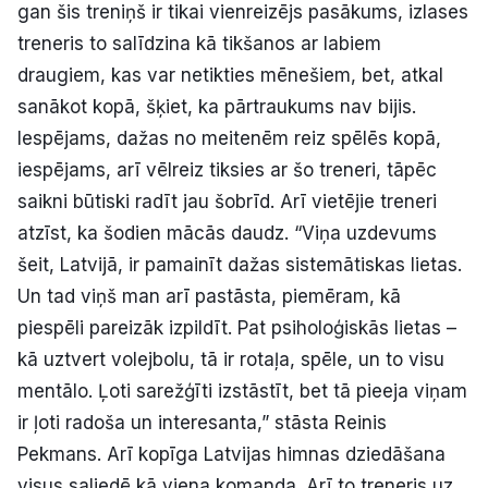
gan šis treniņš ir tikai vienreizējs pasākums, izlases
treneris to salīdzina kā tikšanos ar labiem
draugiem, kas var netikties mēnešiem, bet, atkal
sanākot kopā, šķiet, ka pārtraukums nav bijis.
Iespējams, dažas no meitenēm reiz spēlēs kopā,
iespējams, arī vēlreiz tiksies ar šo treneri, tāpēc
saikni būtiski radīt jau šobrīd. Arī vietējie treneri
atzīst, ka šodien mācās daudz. “Viņa uzdevums
šeit, Latvijā, ir pamainīt dažas sistemātiskas lietas.
Un tad viņš man arī pastāsta, piemēram, kā
piespēli pareizāk izpildīt. Pat psiholoģiskās lietas –
kā uztvert volejbolu, tā ir rotaļa, spēle, un to visu
mentālo. Ļoti sarežģīti izstāstīt, bet tā pieeja viņam
ir ļoti radoša un interesanta,” stāsta Reinis
Pekmans. Arī kopīga Latvijas himnas dziedāšana
visus saliedē kā viena komanda. Arī to treneris uz