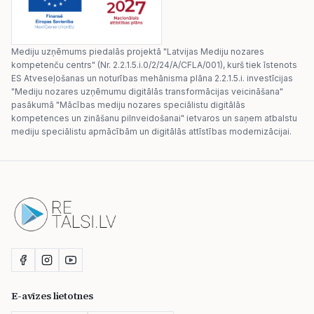
Mediju uzņēmums piedalās projektā "Latvijas Mediju nozares
kompetenču centrs" (Nr. 2.2.1.5.i.0/2/24/A/CFLA/001), kurš tiek īstenots
ES Atveseļošanas un noturības mehānisma plāna 2.2.1.5.i. investīcijas
"Mediju nozares uzņēmumu digitālās transformācijas veicināšana"
pasākumā "Mācības mediju nozares speciālistu digitālās
kompetences un zināšanu pilnveidošanai" ietvaros un saņem atbalstu
mediju speciālistu apmācībām un digitālās attīstības modernizācijai.
E-avīzes lietotnes