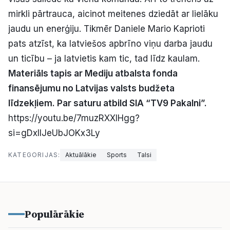
mirkli pārtrauca, aicinot meitenes dziedāt ar lielāku
jaudu un enerģiju. Tikmēr Daniele Mario Kaprioti
pats atzīst, ka latviešos apbrīno viņu darba jaudu
un ticību – ja latvietis kam tic, tad līdz kaulam.
Materiāls tapis ar Mediju atbalsta fonda
finansējumu no Latvijas valsts budžeta
līdzekļiem. Par saturu atbild SIA “TV9 Pakalni”.
https://youtu.be/7muzRXXlHgg?
si=gDxIlJeUbJOKx3Ly
KATEGORIJAS:
Aktuālākie
Sports
Talsi
Populārākie