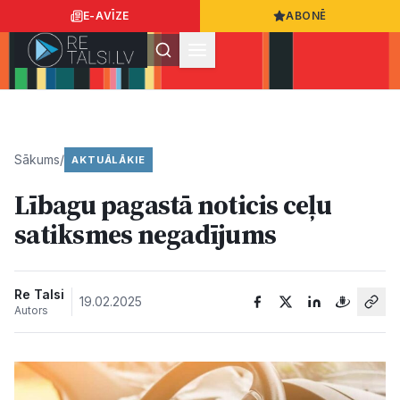
E-AVĪZE
ABONĒ
Ielogoties
Ziņo
App Store
Google Play
Sākums
/
AKTUĀLĀKIE
Lībagu pagastā noticis ceļu
Ziņas
satiksmes negadījums
Sabiedrība
Re Talsi
19.02.2025
Autors
Dzīvesstils
Sports