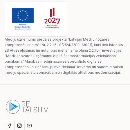
Mediju uzņēmums piedalās projektā "Latvijas Mediju nozares
kompetenču centrs" (Nr. 2.2.1.5.i.0/2/24/A/CFLA/001), kurš tiek īstenots
ES Atveseļošanas un noturības mehānisma plāna 2.2.1.5.i. investīcijas
"Mediju nozares uzņēmumu digitālās transformācijas veicināšana"
pasākumā "Mācības mediju nozares speciālistu digitālās
kompetences un zināšanu pilnveidošanai" ietvaros un saņem atbalstu
mediju speciālistu apmācībām un digitālās attīstības modernizācijai.