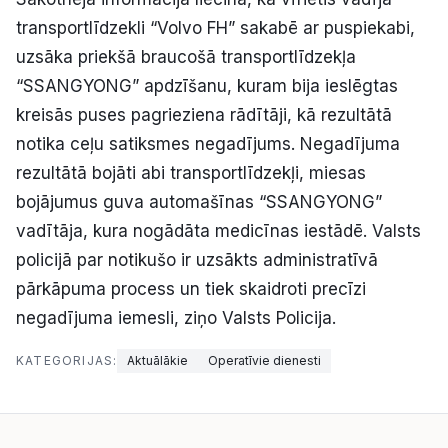
Politiskā reklāma
transportlīdzekli “Volvo FH” sakabē ar puspiekabi,
uzsāka priekšā braucošā transportlīdzekļa
Par mums
“SSANGYONG” apdzīšanu, kuram bija ieslēgtas
kreisās puses pagrieziena rādītāji, kā rezultātā
Kontakti
notika ceļu satiksmes negadījums. Negadījuma
rezultātā bojāti abi transportlīdzekļi, miesas
Ziņo redakcijai
bojājumus guva automašīnas “SSANGYONG”
vadītāja, kura nogādāta medicīnas iestādē. Valsts
Facebook
Instagram
YouTube
policijā par notikušo ir uzsākts administratīvā
pārkāpuma process un tiek skaidroti precīzi
E-avīze
Abonē
negadījuma iemesli, ziņo Valsts Policija.
KATEGORIJAS:
Aktuālākie
Operatīvie dienesti