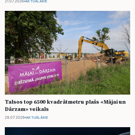
21.07.2026
AKTUĀLĀKIE
Talsos top 6500 kvadrātmetru plašs «Mājai un
Dārzam» veikals
29.07.2026
AKTUĀLĀKIE