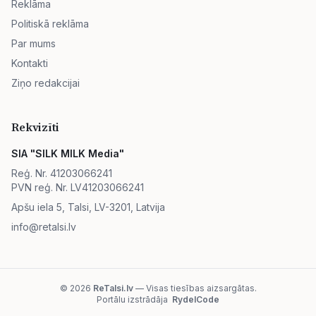
Reklāma
Politiskā reklāma
Par mums
Kontakti
Ziņo redakcijai
Rekvizīti
SIA "SILK MILK Media"
Reģ. Nr. 41203066241
PVN reģ. Nr. LV41203066241
Apšu iela 5, Talsi, LV-3201, Latvija
info@retalsi.lv
© 2026
ReTalsi.lv
— Visas tiesības aizsargātas.
Portālu izstrādāja
RydelCode