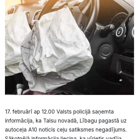
Kultūra
Bizness
Video
Vieta
Sludinājumi
17. februārī ap 12.00 Valsts policijā saņemta
Pasākumi
informācija, ka Talsu novadā, Lībagu pagastā uz
autoceļa A10 noticis ceļu satiksmes negadījums.
Reklāma
Sākotnējā informācija liecina, ka vīrietis vadīja