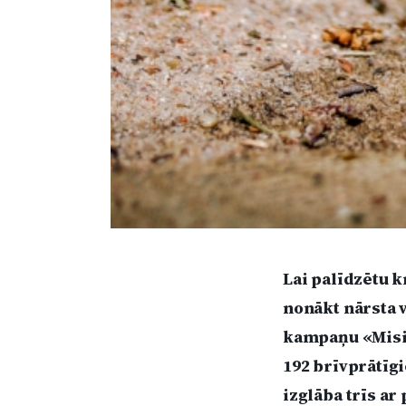
Lai palīdzētu k
nonākt nārsta v
kampaņu «Misija
192 brīvprātīgi
izglāba trīs ar