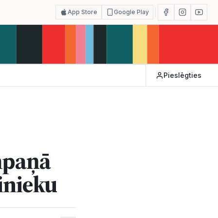
App Store
Google Play
Pieslēgties
mpaņā
binieku