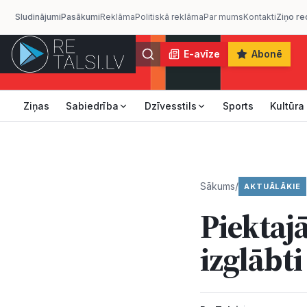
Sludinājumi
Pasākumi
Reklāma
Politiskā reklāma
Par mums
Kontakti
Ziņo re
E-avīze
Abonē
Ziņas
Sabiedrība
Dzīvesstils
Sports
Kultūra
Sākums
/
AKTUĀLĀKIE
Piektaj
izglābti