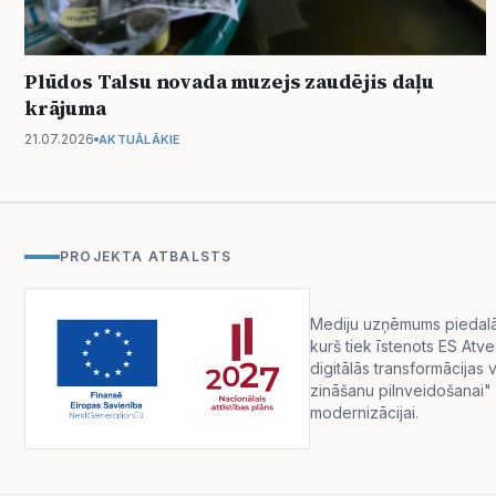
Plūdos Talsu novada muzejs zaudējis daļu
krājuma
21.07.2026
AKTUĀLĀKIE
PROJEKTA ATBALSTS
Mediju uzņēmums piedalās 
kurš tiek īstenots ES Atv
digitālās transformācija
zināšanu pilnveidošanai" 
modernizācijai.