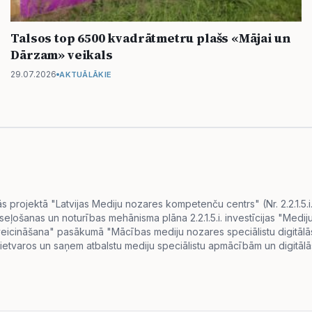
Talsos top 6500 kvadrātmetru plašs «Mājai un
Dārzam» veikals
29.07.2026
AKTUĀLĀKIE
projektā "Latvijas Mediju nozares kompetenču centrs" (Nr. 2.2.1.5.
eseļošanas un noturības mehānisma plāna 2.2.1.5.i. investīcijas "Me
s veicināšana" pasākumā "Mācības mediju nozares speciālistu digitā
ietvaros un saņem atbalstu mediju speciālistu apmācībām un digitālās