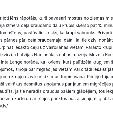
 ir ļoti lēns rāpotājs, kurš pavasarī mostas no ziemas m
ēja izmēra ceļa braucamo daļu krupis šķērso pat 15 minūt
omašīnas, pastāv liels risks, ka krupi sabrauks. Brīvprāt
s pārnes pāri ceļa braucamajai daļai, lai tie dzīvi nonāk
turpināt iesākto ceļu uz vairošanās vietām. Parasto krup
izvirzīja Latvijas Nacionālais dabas muzejs. Muzeja Ko
Inta Lange norāda, ka ikviens, kurš palīdzēja krupjiem š
jumos, ziņoja par migrācijas vietām vai citādi iesaistījās,
jumu krupju dzīvē un dzimtas turpināšanā. Pēdējo triju 
i vairākus desmitus ziņojumus par jauniem migrācijas 
baudīts, ja tie neradīs draudus pašiem glābējiem, tos i
posmu kartē un arī šajos punktos būs aicinājumi glābt 
.lv/