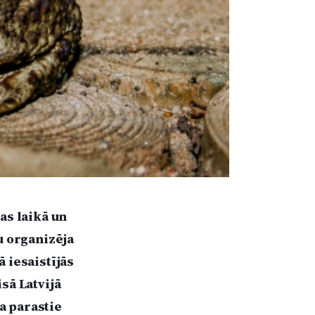
as laikā un
u organizēja
 iesaistījās
sā Latvijā
ja parastie