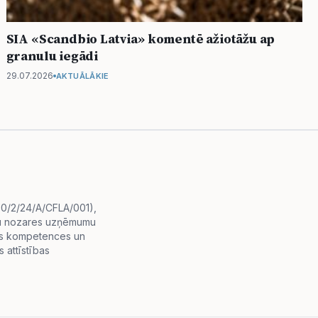
SIA «Scandbio Latvia» komentē ažiotāžu ap
granulu iegādi
29.07.2026
AKTUĀLĀKIE
i.0/2/24/A/CFLA/001),
diju nozares uzņēmumu
lās kompetences un
 attīstības