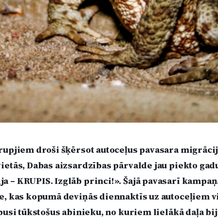
rupjiem droši šķērsot autoceļus pavasara migrācij
ietās, Dabas aizsardzības pārvalde jau piekto gad
 – KRUPIS. Izglāb princi!». Šajā pavasarī kampaņā
e, kas kopumā deviņās diennaktīs uz autoceļiem vi
 pusi tūkstošus abinieku, no kuriem lielākā daļa bi