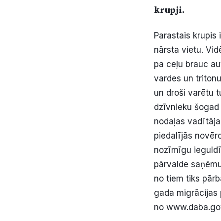
krupji.
Parastais krupis
nārsta vietu. Vid
pa ceļu brauc aut
vardes un tritonu
un droši varētu 
dzīvnieku šogad 
nodaļas vadītāja 
piedalījās novēro
nozīmīgu ieguldī
pārvalde saņēmuš
no tiem tiks pār
gada migrācijas 
no www.daba.gov