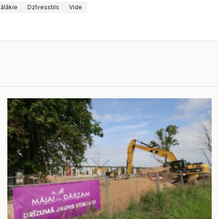
ālākie
Dzīvesstils
Vide