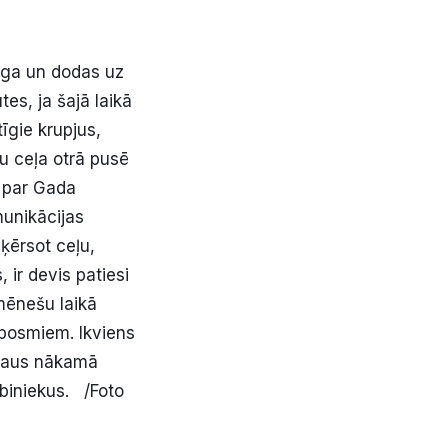
iega un dodas uz
es, ja šajā laikā
īgie krupjus,
tu ceļa otrā pusē
i par Gada
munikācijas
ķērsot ceļu,
 ir devis patiesi
mēnešu laikā
posmiem. Ikviens
ekļaus nākamā
abiniekus. /Foto