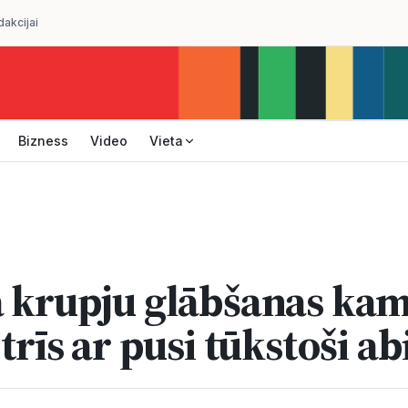
dakcijai
Bizness
Video
Vieta
ā krupju glābšanas ka
 trīs ar pusi tūkstoši a