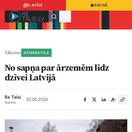
E-AVĪZE
ABONĒ
Ielogoties
Ziņo
App Store
Google Play
Sākums
/
DZĪVESSTILS
No sapņa par ārzemēm līdz
Ziņas
dzīvei Latvijā
Sabiedrība
Re Talsi
05.05.2026
Autors
Dzīvesstils
Sports