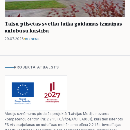
Talsu pilsētas svētku laikā gaidāmas izmaiņas
autobusu kustībā
29.07.2026
BIZNESS
PROJEKTA ATBALSTS
Mediju uzņēmums piedalās projektā "Latvijas Mediju nozares
kompetenču centrs" (Nr. 2.2.1.5.i.0/2/24/A/CFLA/001), kurš tiek īstenots
ES Atveseļošanas un noturības mehānisma plāna 2.2.1.5.i. investīcijas