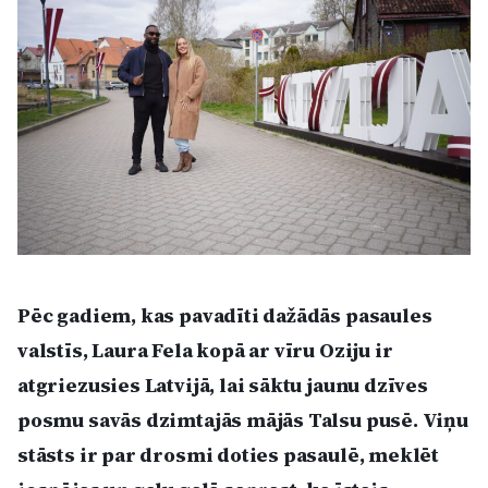
Kultūra
Bizness
Video
Vieta
Pēc gadiem, kas pavadīti dažādās pasaules
Sludinājumi
valstīs, Laura Fela kopā ar vīru Oziju ir
atgriezusies Latvijā, lai sāktu jaunu dzīves
Pasākumi
posmu savās dzimtajās mājās Talsu pusē. Viņu
stāsts ir par drosmi doties pasaulē, meklēt
Reklāma