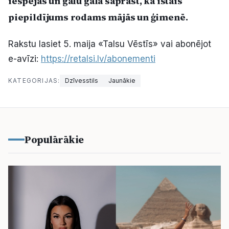
iespējas un galu galā saprast, ka īstais
Politiskā reklāma
piepildījums rodams mājās un ģimenē.
Par mums
Rakstu lasiet 5. maija «Talsu Vēstīs» vai abonējot
e-avīzi:
https://retalsi.lv/abonementi
Kontakti
KATEGORIJAS:
Dzīvesstils
Jaunākie
Ziņo redakcijai
Facebook
Instagram
YouTube
Populārākie
E-avīze
Abonē