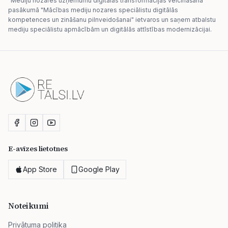
"Mediju nozares uzņēmumu digitālās transformācijas veicināšana"
pasākumā "Mācības mediju nozares speciālistu digitālās
kompetences un zināšanu pilnveidošanai" ietvaros un saņem atbalstu
mediju speciālistu apmācībām un digitālās attīstības modernizācijai.
E-avīzes lietotnes
App Store
Google Play
Noteikumi
Privātuma politika