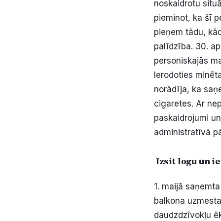
noskaidrotu situā
pieminot, ka šī p
pieņem tādu, kād
palīdzība. 30. ap
personiskajās ma
Ierodoties minēt
norādīja, ka saņ
cigaretes. Ar ne
paskaidrojumi un
administratīvā p
Izsit logu un i
1. maijā saņemta 
balkona uzmesta 
daudzdzīvokļu ēk