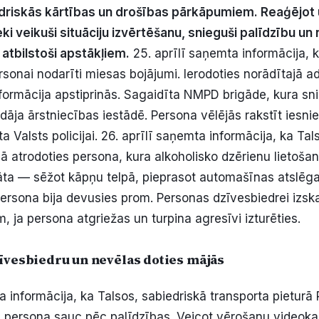
riskās kārtības un drošības pārkāpumiem. Reaģējot 
eki veikuši situāciju izvērtēšanu, snieguši palīdzību un
atbilstoši apstākļiem.
25. aprīlī saņemta informācija, k
rsonai nodarīti miesas bojājumi. Ierodoties norādītajā a
nformācija apstiprinās. Sagaidīta NMPD brigāde, kura sn
āja ārstniecības iestādē. Persona vēlējās rakstīt iesn
a Valsts policijai. 26. aprīlī saņemta informācija, ka Tals
ā atrodoties persona, kura alkoholisko dzērienu lietošan
ta — sēžot kāpņu telpā, pieprasot automašīnas atslēgas
persona bija devusies prom. Personas dzīvesbiedrei izsk
 ja persona atgriežas un turpina agresīvi izturēties.
zīvesbiedru un nevēlas doties mājās
a informācija, ka Talsos, sabiedriskā transporta pieturā R
ts, persona sauc pēc palīdzības. Veicot vērošanu video