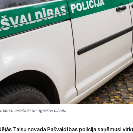
diena: iereibuši un agresīvi cilvēki
dēļās Talsu novada Pašvaldības policija saņēmusi virk