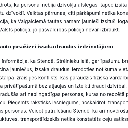
drots, ka personai nebija dzīvokļa atslēgas, tāpēc izsita
ļūtu dzīvoklī. Veiktas pārrunas; citi pārkāpumi netika kons
ija, ka Valgalciemā tautas namam jaunieši izsituši loga 
Valsts policijā, jo pašvaldības policija nevar izbraukt.
auto pasažieri izsaka draudus iedzīvotājiem
 informācija, ka Stendē, Strēlnieku ielā, gar īpašumu b
cina jauniešus, izsaka draudus. Ierodoties notikuma viet
tarpā izraisījies konflikts, kas pāraudzis fiziskā vardar
a privātīpašumā bez atļaujas un izteikti draudi dzīvībai,
radušās arī nepilngadīgas personas, kuras no redzētā 
u. Pieņemts rakstisks iesniegums, noskaidroti transportl
ās personas. Veicot patrulēšanu Stendē, kā arī novēroš
uktuves, transportlīdzeklis netika konstatēts ceļu satik