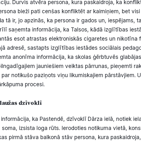
ciju. Durvis atvēra persona, kura paskaidroja, ka konflikt
ersona bieži pati cenšas konfliktēt ar kaimiņiem, bet visi
a tā ir, jo apzinās, ka persona ir gados un, iespējams, 
rīlī saņemta informācija, ka Talsos, kādā izglītības ies
ntās esot atrastas elektroniskās cigaretes un nikotīna f
ajā adresē, sastapts izglītības iestādes sociālais pedag
emta anonīma informācija, ka skolas ģērbtuvēs glabājas
pilngadīgajiem jauniešiem veiktas pārrunas, pieņemti rak
 par notikušo paziņots viņu likumiskajiem pārstāvjiem. U
ārkāpuma procesi.
elaužas dzīvoklī
informācija, ka Pastendē, dzīvoklī Dārza ielā, notiek ie
soma, izsista loga rūts. Ierodoties notikuma vietā, kons
as pirmā stāva balkonā stāv persona, kura paskaidroja, 