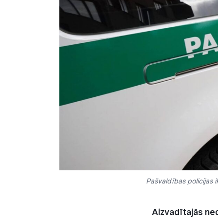
Pašvaldības policijas ik
Aizvadītajās ne