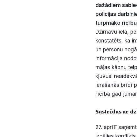
dažādiem sabied
policijas darbini
turpmāko rīcību 
Dzirnavu ielā, pe
konstatēts, ka i
un personu nogād
informācija nodot
mājas kāpņu telp
kļuvusi neadekvā
Ierašanās brīdī 
rīcība gadījumam,
Sastrīdas ar d
27. aprīlī saņemt
izcēlies konflik