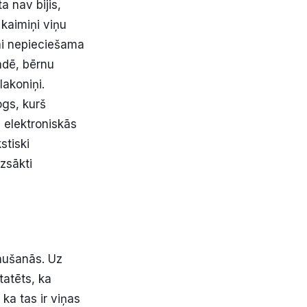
a nav bijis,
 kaimiņi viņu
tai nepieciešama
tādē, bērnu
lakoniņi.
ogs, kurš
 elektroniskās
stiski
zsākti
laušanās. Uz
tatēts, ka
ka tas ir viņas