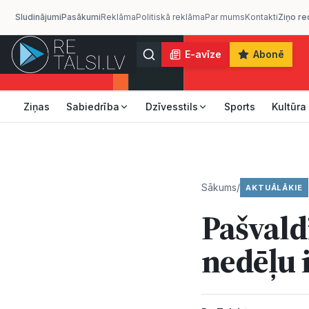
Sludinājumi
Pasākumi
Reklāma
Politiskā reklāma
Par mums
Kontakti
Ziņo re
E-avīze
Abonē
Ziņas
Sabiedrība
Dzīvesstils
Sports
Kultūra
Sākums
/
AKTUĀLĀKIE
Pašvald
nedēļu