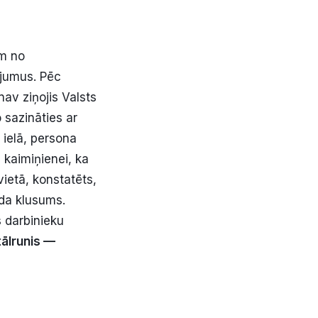
am no
ējumus. Pēc
nav ziņojis Valsts
o sazināties ar
 ielā, persona
 kaimiņienei, ka
vietā, konstatēts,
lda klusums.
s darbinieku
tālrunis —