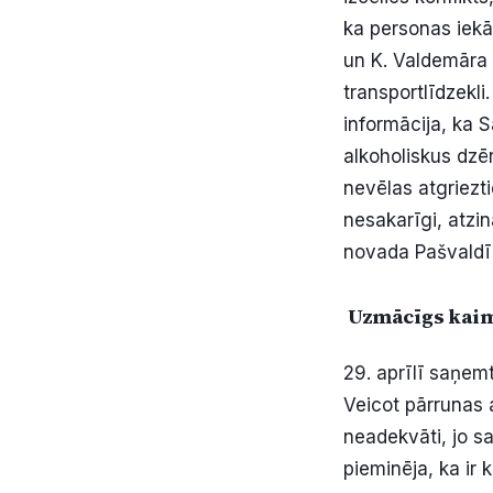
ka personas iek
un K. Valdemāra 
transportlīdzekli
informācija, ka S
alkoholiskus dzēr
nevēlas atgriezti
nesakarīgi, atzi
novada Pašvaldīb
Uzmācīgs kai
29. aprīlī saņem
Veicot pārrunas 
neadekvāti, jo s
pieminēja, ka ir k