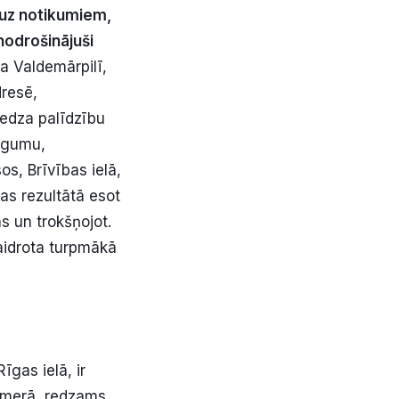
uz notikumiem,
 nodrošinājuši
a Valdemārpilī,
dresē,
iedza palīdzību
iegumu,
os, Brīvības ielā,
as rezultātā esot
 un trokšņojot.
aidrota turpmākā
īgas ielā, ir
kamerā, redzams,