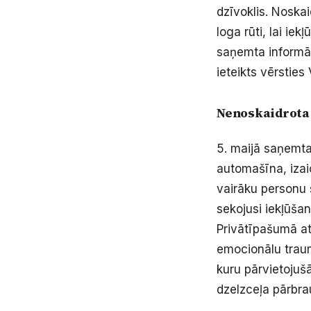
dzīvoklis. Noskai
loga rūti, lai iek
saņemta informāc
ieteikts vērsties 
Nenoskaidrota 
5. maijā saņemta
automašīna, izai
vairāku personu s
sekojusi iekļūšan
Privātīpašumā at
emocionālu traum
kuru pārvietojuš
dzelzceļa pārbra