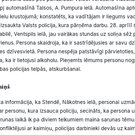
āpj automašīnā Talsos, A. Pumpura ielā. Automašīna ap
ielu krustojumā; konstatēts, ka vadītājam ir liegums vad
. Izsaukta Valsts policija, kura pārņēma darbu. 28. aprīl
abilē, Ventspils ielā, jau vairākas stundas uz soliņa sēž 
ienus. Persona skaidroja, ka ir sastrīdējusies ar savu dz
es dzīvesvietā. Persona nespēja patstāvīgi pārvietoties,
na, ka ir lietojusi alkoholu. Pieņemts lēmums personu no
as policijas telpās, atskurbšanai.
miņš
ta informācija, ka Stendē, Nākotnes ielā, personai uzmā
ar personu, kura izsauca policiju, secināts, ka persona
arunas laikā ik pa diviem teikumiem maina sarunas tēmu
onfliktējusi ar kaimiņu, policijas darbinieki devās uz kaim