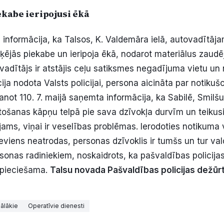
ekabe ieripojusi ēkā
 informācija, ka Talsos, K. Valdemāra ielā, autovadītāj
ējās piekabe un ieripoja ēkā, nodarot materiālus zaud
 vadītājs ir atstājis ceļu satiksmes negadījuma vietu un 
ācija nodota Valsts policijai, persona aicināta par notikuš
vanot 110. 7. maijā saņemta informācija, ka Sabilē, Smilšu
tošanas kāpņu telpā pie sava dzīvokļa durvīm un teikusi
jams, viņai ir veselības problēmas. Ierodoties notikuma 
eviens neatrodas, personas dzīvoklis ir tumšs un tur va
rsonas radiniekiem, noskaidrots, ka pašvaldības policija
epieciešama.
Talsu novada Pašvaldības policijas dežūr
ālākie
Operatīvie dienesti