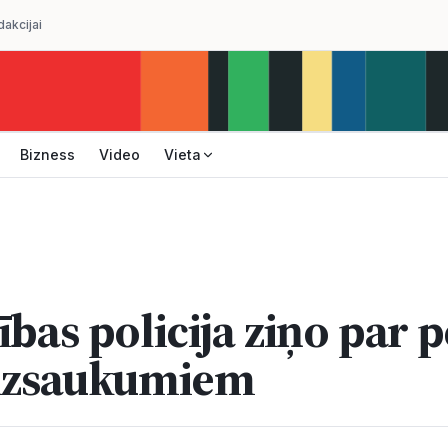
dakcijai
Bizness
Video
Vieta
ības policija ziņo par 
 izsaukumiem