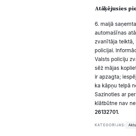
Atāķējusies pi
6. maijā saņemta
automašīnas atāķ
zvanītāja teiktā,
policijai. Inform
Valsts policiju z
sēž mājas koplie
ir apzagta; iespē
ka kāpņu telpā n
Sazinoties ar pe
klātbūtne nav n
26132701.
KATEGORIJAS:
Aktu