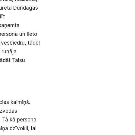
turēta Dundagas
īt
ī saņemta
persona un lieto
īvesbiedru, tādēļ
 runāja
gādāt Talsu
cies kaimiņš.
 uzvedas
. Tā kā persona
iņa dzīvokli, lai