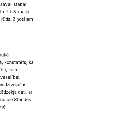
 savai istabai
tatēti. 3. maijā
rūtis. Ziņotājam
raukā
ā, konstatēts, ka
bībā, kam
 veselībai.
piedzīvojušas
īdzekļa dati, ar
anu pie Stendes
smē.