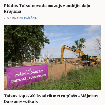
Plūdos Talsu novada muzejs zaudējis daļu
krājuma
21.07.2026
AKTUĀLĀKIE
Talsos top 6500 kvadrātmetru plašs «Mājai un
Dārzam» veikals