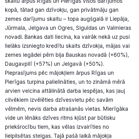
skaitu ārpus Rīgas un Pierīgas visos darījumos
kopā, tātad gan dzīvokļu, gan privātmāju gan
zemes darījumu skaitu – topa augšgalā ir Liepāja,
Jūrmala, Jelgava un Ogres, Siguldas un Valmieras
novadi. Bankas dati liecina, ka vairāk nekā uz pusi
lielāks izsniegto kredītu skaits dzīvokļa, mājas vai
zemes iegādei pērn bija Bauskas novadā (+60%),
Daugavpilī (+57%) un Jelgavā (+50%).
Pieprasījums pēc mājokļiem ārpus Rīgas un
Pierīgas turpina palielināties, un to zināmā mērā
arvien veicina attālinātā darba iespējas, kas ļauj
cilvēkiem izvēlēties dzīvesvietu pēc savām
vēlmēm, nevis darba atrašanās vietas. Mierīgāka
vide un lēnāks dzīves ritms kļūst par būtisku
priekšrocību tiem, kas vēlas izvairīties no
lielpilsētas steigas. Tajā pašā laikā mājokļa