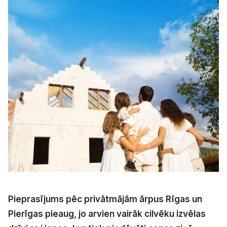
Kultūra
Bizness
Video
Vieta
Sludinājumi
Pasākumi
Pieprasījums pēc privātmājām ārpus Rīgas un
Reklāma
Pierīgas pieaug, jo arvien vairāk cilvēku izvēlas