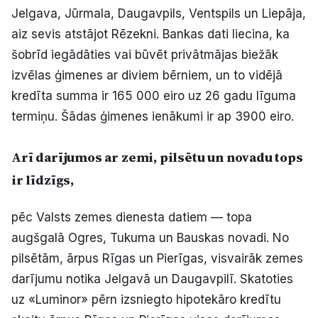
Jelgava, Jūrmala, Daugavpils, Ventspils un Liepāja,
aiz sevis atstājot Rēzekni. Bankas dati liecina, ka
šobrīd iegādāties vai būvēt privātmājas biežāk
izvēlas ģimenes ar diviem bērniem, un to vidējā
kredīta summa ir 165 000 eiro uz 26 gadu līguma
termiņu. Šādas ģimenes ienākumi ir ap 3900 eiro.
Arī darījumos ar zemi, pilsētu un novadu tops
ir līdzīgs,
pēc Valsts zemes dienesta datiem — topa
augšgalā Ogres, Tukuma un Bauskas novadi. No
pilsētām, ārpus Rīgas un Pierīgas, visvairāk zemes
darījumu notika Jelgavā un Daugavpilī. Skatoties
uz «Luminor» pērn izsniegto hipotekāro kredītu