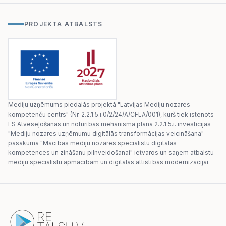
PROJEKTA ATBALSTS
Mediju uzņēmums piedalās projektā "Latvijas Mediju nozares
kompetenču centrs" (Nr. 2.2.1.5.i.0/2/24/A/CFLA/001), kurš tiek īstenots
ES Atveseļošanas un noturības mehānisma plāna 2.2.1.5.i. investīcijas
"Mediju nozares uzņēmumu digitālās transformācijas veicināšana"
pasākumā "Mācības mediju nozares speciālistu digitālās
kompetences un zināšanu pilnveidošanai" ietvaros un saņem atbalstu
mediju speciālistu apmācībām un digitālās attīstības modernizācijai.