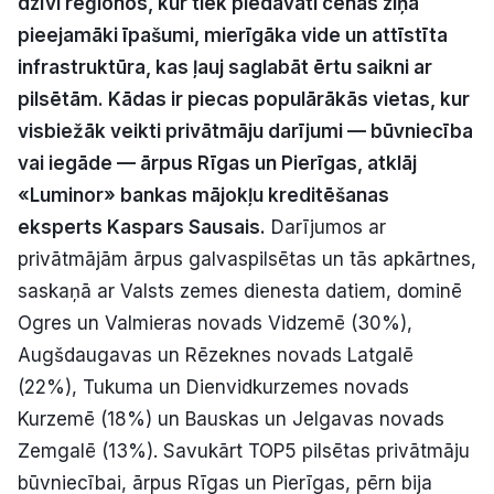
dzīvi reģionos, kur tiek piedāvāti cenas ziņā
Politiskā reklāma
pieejamāki īpašumi, mierīgāka vide un attīstīta
infrastruktūra, kas ļauj saglabāt ērtu saikni ar
Par mums
pilsētām. Kādas ir piecas populārākās vietas, kur
visbiežāk veikti privātmāju darījumi — būvniecība
Kontakti
vai iegāde — ārpus Rīgas un Pierīgas, atklāj
«Luminor» bankas mājokļu kreditēšanas
Ziņo redakcijai
eksperts Kaspars Sausais.
Darījumos ar
privātmājām ārpus galvaspilsētas un tās apkārtnes,
Facebook
Instagram
YouTube
saskaņā ar Valsts zemes dienesta datiem, dominē
Ogres un Valmieras novads Vidzemē (30%),
E-avīze
Abonē
Augšdaugavas un Rēzeknes novads Latgalē
(22%), Tukuma un Dienvidkurzemes novads
Kurzemē (18%) un Bauskas un Jelgavas novads
Zemgalē (13%). Savukārt TOP5 pilsētas privātmāju
būvniecībai, ārpus Rīgas un Pierīgas, pērn bija