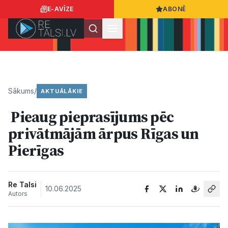
E-AVĪZE
ABONĒ
Ielogoties
Ziņo
App Store
Google Play
Sākums
/
AKTUĀLĀKIE
Pieaug pieprasījums pēc
Ziņas
privātmājām ārpus Rīgas un
Pierīgas
Sabiedrība
Dzīvesstils
Re Talsi
10.06.2025
Autors
Sports