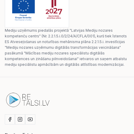
Mediju uzņēmums piedalās projektā "Latvijas Mediju nozares
kompetenču centrs" (Nr. 2.2.1.5.i.0/2/24/A/CFLA/001), kurš tiek īstenots
ES Atveseļošanas un noturības mehānisma plāna 2.2.1.5.i. investīcijas
"Mediju nozares uzņēmumu digitālās transformācijas veicināšana"
pasākumā "Mācības mediju nozares speciālistu digitālās
kompetences un zināšanu pilnveidošanai" ietvaros un saņem atbalstu
mediju speciālistu apmācībām un digitālās attīstības modernizācijai.