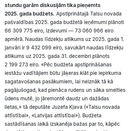
stundu garām diskusijām tika pieņemts
Politiskā reklāma
2025. gada budžets.
Apstiprinātajā Talsu novada
Par mums
pašvaldības 2025. gada budžetā ieņēmumi plānoti
66 309 775 eiro, izdevumi — 73 060 966 eiro
Kontakti
apmērā. Naudas līdzekļu atlikums uz 2025. gada 1.
janvāri ir 9 432 099 eiro, savukārt naudas līdzekļu
Ziņo redakcijai
atlikums uz 2025. gada 31. decembri plānots
2 199 273 eiro. «Pēc budžeta apstiprināšanas
iestāžu vadītājiem būtu jāķeras klāt pie iepirkuma
Facebook
Instagram
YouTube
sagatavošanas pasākumiem, lai neiznāk tā kā
pagājušogad, kad pienāca rudens un sāka smelties
E-avīze
Abonē
ūdens mutē, jo jāremontē daudz un dažādas
lietas,» tā deputāte Juzefa Kļava («Talsu novada
attīstībai», «Latvijas attīstībai»). Budžeta
sastādīšanas laikā izskanēja bažas par to, kāpēc