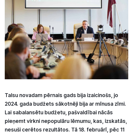
Kultūra
Bizness
Video
Vieta
Sludinājumi
Talsu novadam pērnais gads bija izaicinošs, jo
2024. gada budžets sākotnēji bija ar mīnusa zīmi.
Pasākumi
Lai sabalansētu budžetu, pašvaldībai nācās
pieņemt virkni nepopulāru lēmumu, kas, izskatās,
Reklāma
nesuši cerētos rezultātos. Tā 18. februārī, pēc 11