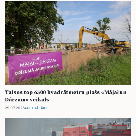
Talsos top 6500 kvadrātmetru plašs «Mājai un
Dārzam» veikals
29.07.2026
AKTUĀLĀKIE