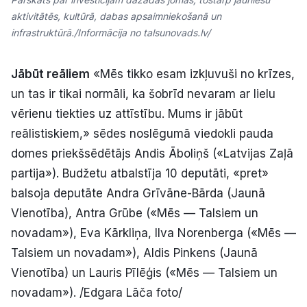
aktivitātēs, kultūrā, dabas apsaimniekošanā un
infrastruktūrā./Informācija no talsunovads.lv/
Jābūt reāliem
«Mēs tikko esam izkļuvuši no krīzes,
un tas ir tikai normāli, ka šobrīd nevaram ar lielu
vērienu tiekties uz attīstību. Mums ir jābūt
reālistiskiem,» sēdes noslēgumā viedokli pauda
domes priekšsēdētājs Andis Āboliņš («Latvijas Zaļā
partija»). Budžetu atbalstīja 10 deputāti, «pret»
balsoja deputāte Andra Grīvāne-Bārda (Jaunā
Vienotība), Antra Grūbe («Mēs — Talsiem un
novadam»), Eva Kārkliņa, Ilva Norenberga («Mēs —
Talsiem un novadam»), Aldis Pinkens (Jaunā
Vienotība) un Lauris Pīlēģis («Mēs — Talsiem un
novadam»). /Edgara Lāča foto/