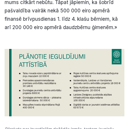
mums citkārt nebūtu. Tāpat jāpiemin, ka šobrīd
pašvaldība vairāk nekā 500 000 eiro apmērā
finansē brīvpusdienas 1. līdz 4. klašu bērniem, kā
arī 200 000 eiro apmērā daudzbērnu ģimenēm.»
Pārskats par investīcijām dažādās jomās, tostarp jauniešu