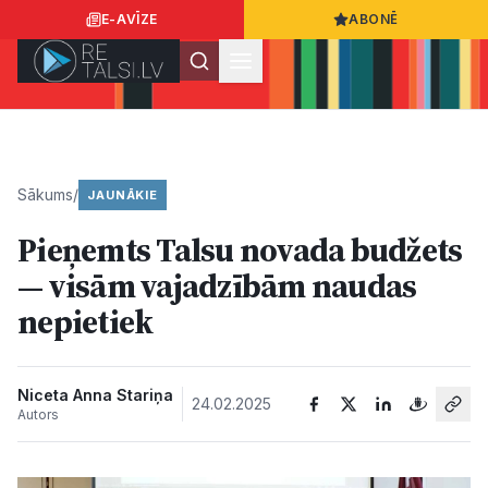
E-AVĪZE
ABONĒ
Ielogoties
Ziņo
App Store
Google Play
Sākums
/
JAUNĀKIE
Pieņemts Talsu novada budžets
Ziņas
— visām vajadzībām naudas
nepietiek
Sabiedrība
Dzīvesstils
Niceta Anna Stariņa
24.02.2025
Autors
Sports