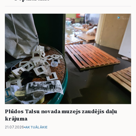
Plūdos Talsu novada muzejs zaudējis daļu
krājuma
21.07.2026
AKTUĀLĀKIE