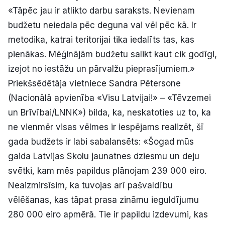
«Tāpēc jau ir atlikto darbu saraksts. Nevienam
budžetu neiedala pēc deguna vai vēl pēc kā. Ir
metodika, katrai teritorijai tika iedalīts tas, kas
pienākas. Mēģinājām budžetu salikt kaut cik godīgi,
izejot no iestāžu un pārvalžu pieprasījumiem.»
Priekšsēdētāja vietniece Sandra Pētersone
(Nacionālā apvienība «Visu Latvijai!» – «Tēvzemei
un Brīvībai/LNNK») bilda, ka, neskatoties uz to, ka
ne vienmēr visas vēlmes ir iespējams realizēt, šī
gada budžets ir labi sabalansēts: «Šogad mūs
gaida Latvijas Skolu jaunatnes dziesmu un deju
svētki, kam mēs papildus plānojam 239 000 eiro.
Neaizmirsīsim, ka tuvojas arī pašvaldību
vēlēšanas, kas tāpat prasa zināmu ieguldījumu
280 000 eiro apmērā. Tie ir papildu izdevumi, kas