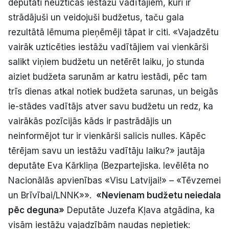
deputāti neuzticas iestāžu vadītājiem, kuri ir
strādājuši un veidojuši budžetus, taču gala
rezultātā lēmuma pieņēmēji tāpat ir citi. «Vajadzētu
vairāk uzticēties iestāžu vadītājiem vai vienkārši
salikt viņiem budžetu un netērēt laiku, jo stunda
aiziet budžeta sarunām ar katru iestādi, pēc tam
trīs dienas atkal notiek budžeta sarunas, un beigās
ie-stādes vadītājs atver savu budžetu un redz, ka
vairākās pozīcijās kāds ir pastrādājis un
neinformējot tur ir vienkārši salicis nulles. Kāpēc
tērējam savu un iestāžu vadītāju laiku?» jautāja
deputāte Eva Kārkliņa (Bezpartejiska. Ievēlēta no
Nacionālās apvienības «Visu Latvijai!» – «Tēvzemei
un Brīvībai/LNNK»».
«Nevienam budžetu neiedala
pēc deguna»
Deputāte Juzefa Kļava atgādina, ka
visām iestāžu vajadzībām naudas nepietiek: