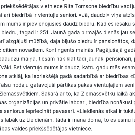
 priekšsēdētājas vietniece Rita Tomsone biedrību vadīj
 arī biedrībā ir vientuļie seniori. «Jā, daudz!» viņa atzīs
m mums ir pievienojušies daudz biedru. Kad es iesāku s
 biedru, tagad ir 251. Jaunā gada pirmajās dienās jau seš
 arī aizgājuši mūžībā, daļa bijušo biedru ir pansionātos, d
z citiem novadiem. Kontingents mainās. Pagājušajā gadā 
 paaudžu maiņa, tiešām nāk klāt tādi jaunāki pensionāri, 
ktīvāki. Bet vientuļo mums ir daudz, katru gadu mēs esam 
ne atklāj, ka iepriekšējā gadā sadarbībā ar biedrības
Talsu nodaļu gatavojuši pārtikas pakas vientuļajiem sen
Ziemassvētkiem. Sakarā ar to, ka Ziemassvētku laikā ak
bas organizācijas un privātie labdari, biedrība nonākusi
s seniorus iepriecināt pavasarī. «Lieldienās atkal ir tu
s labāk uz Lieldienām, tāda ir mana doma, to es esmu ie
ības valdes priekšsēdētājas vietniece.