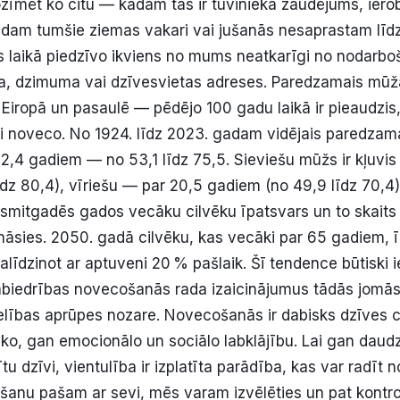
ozīmēt ko citu — kādam tas ir tuvinieka zaudējums, iero
kādam tumšie ziemas vakari vai jušanās nesaprastam līdz
s laikā piedzīvo ikviens no mums neatkarīgi no nodarbo
a, dzimuma vai dzīvesvietas adreses. Paredzamais mūža
ā Eiropā un pasaulē — pēdējo 100 gadu laikā ir pieaudzi
ji noveco. No 1924. līdz 2023. gadam vidējais paredza
 22,4 gadiem — no 53,1 līdz 75,5. Sieviešu mūžs ir kļuvi
īdz 80,4), vīriešu — par 20,5 gadiem (no 49,9 līdz 70,4)
mitgadēs gados vecāku cilvēku īpatsvars un to skaits
ināsies. 2050. gadā cilvēku, kas vecāki par 65 gadiem, 
alīdzinot ar aptuveni 20 % pašlaik. Šī tendence būtiski 
sabiedrības novecošanās rada izaicinājumus tādās jomās
lības aprūpes nozare. Novecošanās ir dabisks dzīves c
sko, gan emocionālo un sociālo labklājību. Lai gan daudz
ītu dzīvi, vientulība ir izplatīta parādība, kas var radīt 
šanu pašam ar sevi, mēs varam izvēlēties un pat kontrol