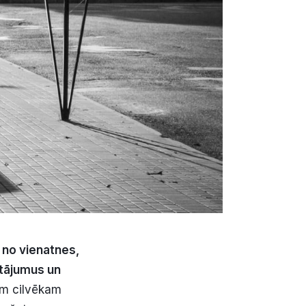
t no vienatnes,
utājumus un
m cilvēkam