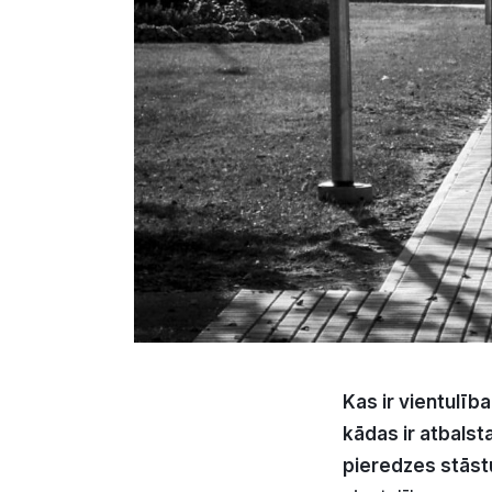
Kas ir vientulība
kādas ir atbalst
pieredzes stāstu