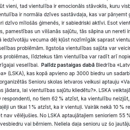
ūt vieni, tad vientulība ir emocionāls stāvoklis, kuru vis
ntulība ir normāla dzīves sastāvdaļa, kas var pārņemt ga
uri dzīvo mīlošās ģimenēs, ir sabiedriski aktīvi. Esot vi
, pamestības un vilšanās sajūtu, tās sāpina un nereti ir 
 iedzīvotāju vecuma dēļ kļūst nozīmīgāk saprast vient
eselības problēmām. Ilgstoša vientulības sajūta var veic
s problēmas, līdztekus tām vientulība var radīt arī nopi
rīgajai veselībai.
Palīdz pastaigas dabā
Biedrība «Latv
a» (LSKA), kas kopā apvieno ap 3000 biedru un sadarb
organizētās Senioru skolas ietvaros veikusi aptauju «Va
s jādara, lai vientulības sajūtu kliedētu?». LSKA veiktaj
 respondenti, no tiem 62 % atzīst, ka vientulību neizjūt
daļēji un tikai 1 % atzīst, ka ir vientuļi. Vairāk nekā 10 %
ēt nav vēlējušies. No LSKA aptaujātajiem senioriem 55 %
vesbiedru vai bērniem. Neliela daļa senioru uz šo jautāj