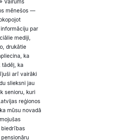
.» Vairums
ajos mēnešos —
apkopojot
 informāciju par
ālie mediji,
io, drukātie
apliecina, ka
 tādēļ, ka
uši arī vairāki
du slieksni jau
k senioru, kuri
Latvijas reģionos
, ka mūsu novadā
iemojušas
 biedrības
u pensionāru