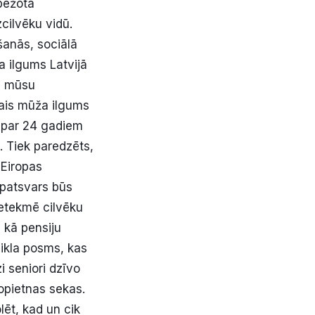
bežota
cilvēku vidū.
šanās, sociālā
 ilgums Latvijā
s, mūsu
mais mūža ilgums
s par 24 gadiem
. Tiek paredzēts,
 Eiropas
īpatsvars būs
ietekmē cilvēku
 kā pensiju
ikla posms, kas
i seniori dzīvo
nopietnas sekas.
ēt, kad un cik