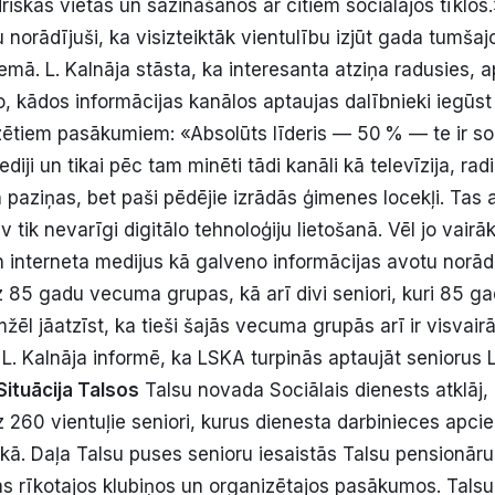
riskās vietās un sazināšanos ar citiem sociālajos tīklos
u norādījuši, ka visizteiktāk vientulību izjūt gada tumš
emā. L. Kalnāja stāsta, ka interesanta atziņa radusies, 
o, kādos informācijas kanālos aptaujas dalībnieki iegūst
ētiem pasākumiem: «Absolūts līderis — 50 % — te ir soci
diji un tikai pēc tam minēti tādi kanāli kā televīzija, rad
n paziņas, bet paši pēdējie izrādās ģimenes locekļi. Tas 
 tik nevarīgi digitālo tehnoloģiju lietošanā. Vēl jo vairāk
n interneta medijus kā galveno informācijas avotu norādīj
z 85 gadu vecuma grupas, kā arī divi seniori, kuri 85 ga
žēl jāatzīst, ka tieši šajās vecuma grupās arī ir visvairā
» L. Kalnāja informē, ka LSKA turpinās aptaujāt seniorus 
Situācija Talsos
Talsu novada Sociālais dienests atklāj
az 260 vientuļie seniori, kurus dienesta darbinieces apc
kā. Daļa Talsu puses senioru iesaistās Talsu pensionāru
as rīkotajos klubiņos un organizētajos pasākumos. Tals