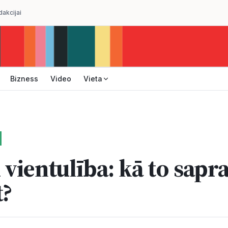
dakcijai
Bizness
Video
Vieta
 vientulība: kā to sapr
t?