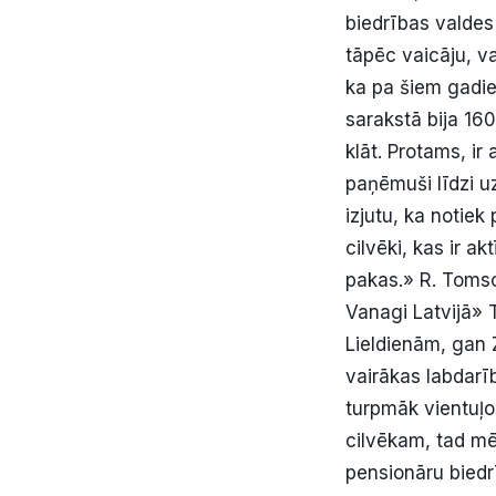
biedrības valdes
tāpēc vaicāju, vai
ka pa šiem gadie
sarakstā bija 160
klāt. Protams, ir
paņēmuši līdzi u
izjutu, ka notiek
cilvēki, kas ir a
pakas.» R. Tomso
Vanagi Latvijā» 
Lieldienām, gan 
vairākas labdarī
turpmāk vientuļo
cilvēkam, tad mē
pensionāru biedr