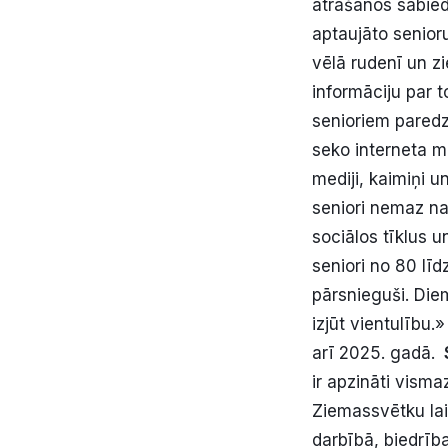
atrašanos sabied
aptaujāto senior
vēlā rudenī un zi
informāciju par t
senioriem paredz
seko interneta me
mediji, kaimiņi u
seniori nemaz nav
sociālos tīklus u
seniori no 80 līd
pārsnieguši. Diem
izjūt vientulību.
arī 2025. gadā.
ir apzināti vism
Ziemassvētku lai
darbībā, biedrīb