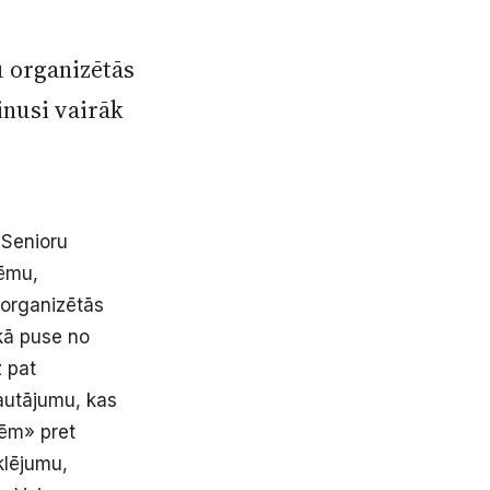
u organizētās
inusi vairāk
«Senioru
lēmu,
u organizētās
ekā puse no
z pat
jautājumu, kas
lēm» pret
klējumu,