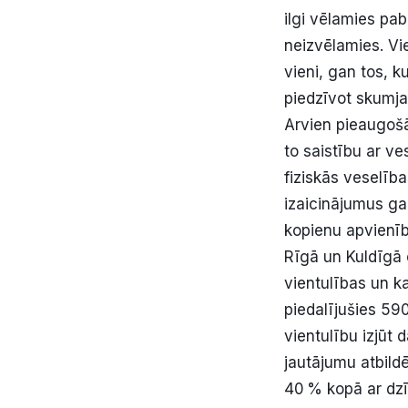
ilgi vēlamies pab
neizvēlamies. Vie
vieni, gan tos, k
piedzīvot skumjas
Arvien pieaugošā
to saistību ar v
fiziskās veselība
izaicinājumus ga
kopienu apvienīb
Rīgā un Kuldīgā 
vientulības un ka
piedalījušies 590
vientulību izjūt 
jautājumu atbild
40 % kopā ar dzī