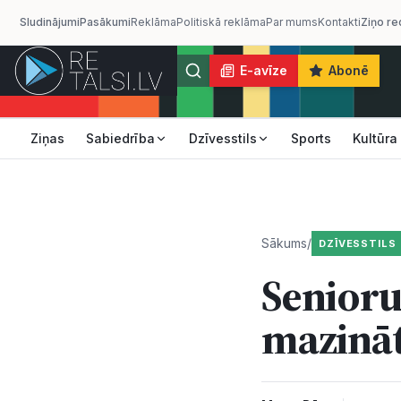
Sludinājumi
Pasākumi
Reklāma
Politiskā reklāma
Par mums
Kontakti
Ziņo re
E-avīze
Abonē
Ziņas
Sabiedrība
Dzīvesstils
Sports
Kultūra
Sākums
/
DZĪVESSTILS
Senioru
mazinā