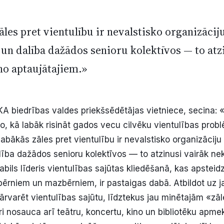
les pret vientulību ir nevalstisko organizācij
 un dalība dažādos senioru kolektīvos — to atz
no aptaujātajiem.»
SKA biedrības valdes priekšsēdētājas vietniece, secina: 
o, kā labāk risināt gados vecu cilvēku vientulības prob
 labākās zāles pret vientulību ir nevalstisko organizācij
alība dažādos senioru kolektīvos — to atzinusi vairāk n
abils līderis vientulības sajūtas kliedēšanā, kas apsteid
bērniem un mazbērniem, ir pastaigas dabā. Atbildot uz 
pārvarēt vientulības sajūtu, līdztekus jau minētajām «zā
ri nosauca arī teātru, koncertu, kino un bibliotēku apme