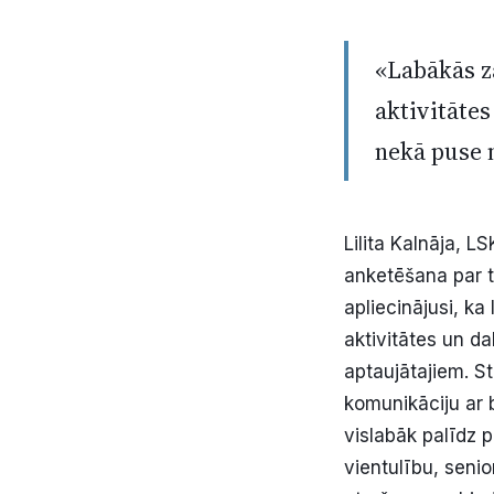
«Labākās zā
aktivitātes
nekā puse 
Lilita Kalnāja, L
anketēšana par t
apliecinājusi, ka
aktivitātes un d
aptaujātajiem. St
komunikāciju ar 
vislabāk palīdz 
vientulību, senio