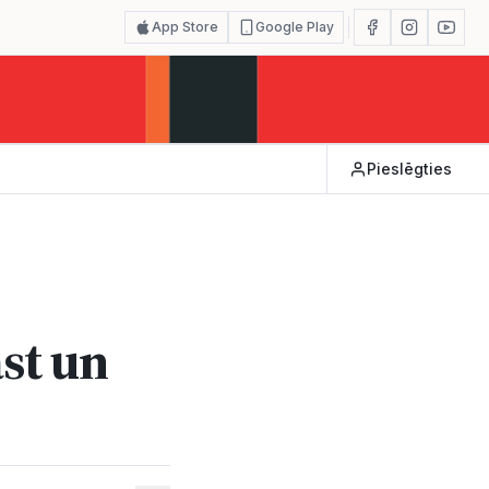
App Store
Google Play
Pieslēgties
ast un