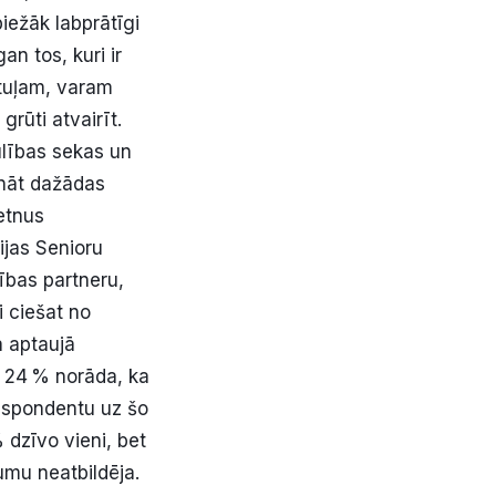
biežāk labprātīgi
n tos, kuri ir
entuļam, varam
grūti atvairīt.
ulības sekas un
ināt dažādas
etnus
ijas Senioru
ības partneru,
i ciešat no
ā aptaujā
, 24 % norāda, ka
 respondentu uz šo
 dzīvo vieni, bet
umu neatbildēja.