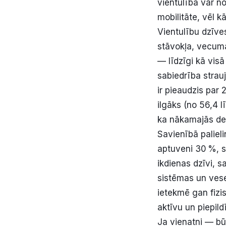
vientulība var n
mobilitāte, vēl 
Vientulību dzīve
stāvokļa, vecum
— līdzīgi kā vis
sabiedrība strau
ir pieaudzis par
ilgāks (no 56,4 l
ka nākamajās des
Savienībā paliel
aptuveni 30 %, s
ikdienas dzīvi, 
sistēmas un vese
ietekmē gan fizi
aktīvu un piepild
Ja vienatni — bū