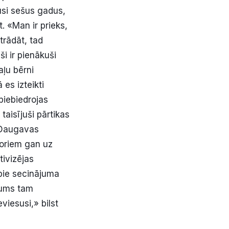
usi sešus gadus,
t. «Man ir prieks,
trādāt, tad
i ir pienākuši
aļu bērni
es izteikti
piebiedrojas
taisījuši pārtikas
 «Daugavas
ioriem gan uz
tivizējas
 pie secinājuma
kšums tam
viesusi,» bilst