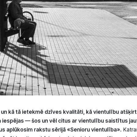
 un kā tā ietekmē dzīves kvalitāti, kā vientulību atšķir
a iespējas — šos un vēl citus ar vientulību saistītus ja
s aplūkosim rakstu sērijā «Senioru vientulība».
Katra