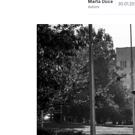
Marta Dūce
30.01.20
Autors