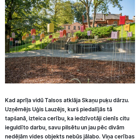
Kultūra
Bizness
Video
Vieta
Sludinājumi
Kad aprīļa vidū Talsos atklāja Skaņu puķu dārzu.
Uzņēmējs Uģis Lauzējs, kurš piedalījās tā
Pasākumi
tapšanā, izteica cerību, ka iedzīvotāji cienīs citu
ieguldīto darbu, savu pilsētu un jau pēc divām
Reklāma
nedēļām vides objekts nebūs jālabo. Viņa cerības