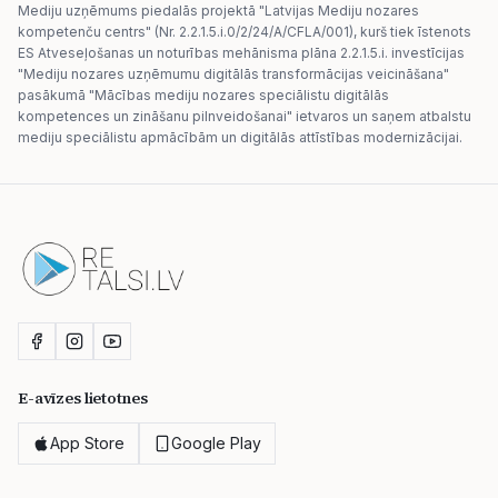
Mediju uzņēmums piedalās projektā "Latvijas Mediju nozares
kompetenču centrs" (Nr. 2.2.1.5.i.0/2/24/A/CFLA/001), kurš tiek īstenots
ES Atveseļošanas un noturības mehānisma plāna 2.2.1.5.i. investīcijas
"Mediju nozares uzņēmumu digitālās transformācijas veicināšana"
pasākumā "Mācības mediju nozares speciālistu digitālās
kompetences un zināšanu pilnveidošanai" ietvaros un saņem atbalstu
mediju speciālistu apmācībām un digitālās attīstības modernizācijai.
E-avīzes lietotnes
App Store
Google Play