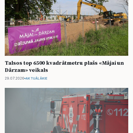
Talsos top 6500 kvadrātmetru plašs «Mājai un
Dārzam» veikals
29.07.2026
AKTUĀLĀKIE