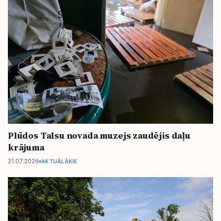
Plūdos Talsu novada muzejs zaudējis daļu
krājuma
21.07.2026
AKTUĀLĀKIE