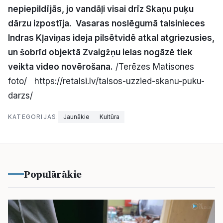
nepiepildījās, jo vandāļi visai drīz Skaņu puķu
Politiskā reklāma
dārzu izpostīja. Vasaras noslēgumā talsinieces
Par mums
Indras Kļaviņas ideja pilsētvidē atkal atgriezusies,
un šobrīd objektā Zvaigžņu ielas nogāzē tiek
Kontakti
veikta video novērošana.
/Terēzes Matisones
foto/ https://retalsi.lv/talsos-uzzied-skanu-puku-
Ziņo redakcijai
darzs/
KATEGORIJAS:
Jaunākie
Kultūra
Facebook
Instagram
YouTube
E-avīze
Abonē
Populārākie