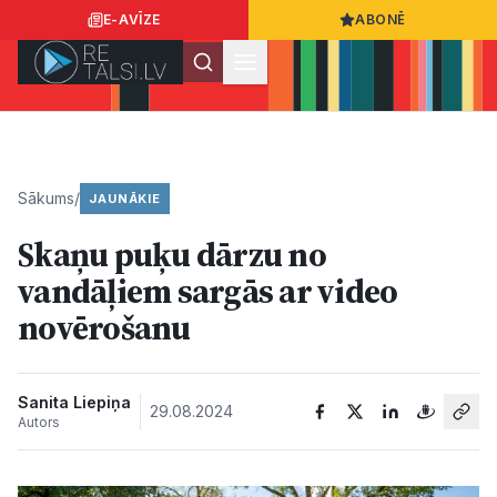
E-AVĪZE
ABONĒ
Ielogoties
Ziņo
App Store
Google Play
Sākums
/
JAUNĀKIE
Skaņu puķu dārzu no
Ziņas
vandāļiem sargās ar video
novērošanu
Sabiedrība
Dzīvesstils
Sanita Liepiņa
29.08.2024
Autors
Sports