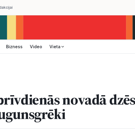
dakcijai
Bizness
Video
Vieta
brīvdienās novadā dzēs
 ugunsgrēki