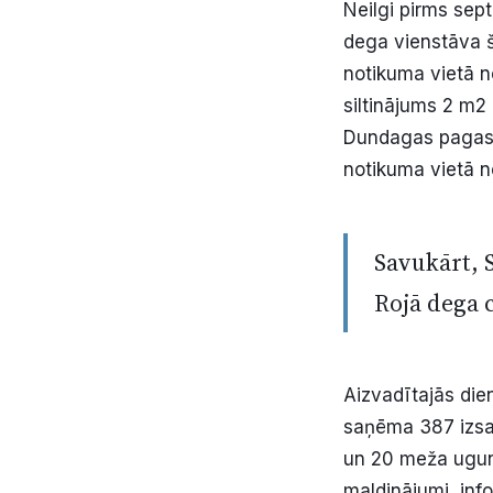
Neilgi pirms sep
dega vienstāva 
notikuma vietā n
siltinājums 2 m2
Dundagas pagast
notikuma vietā n
Savukārt, S
Rojā dega 
Aizvadītajās die
saņēma 387 izsa
un 20 meža uguns
maldinājumi, in