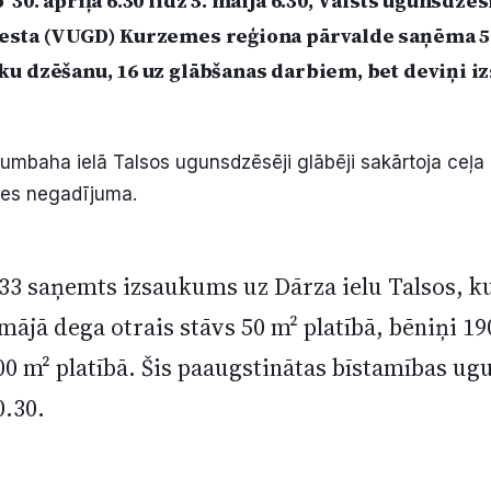
30. aprīļa 6.30 līdz 5. maija 6.30, Valsts ugunsdzē
esta (VUGD) Kurzemes reģiona pārvalde saņēma 5
ku dzēšanu, 16 uz glābšanas darbiem, bet deviņi i
Blumbaha ielā Talsos ugunsdzēsēji glābēji sakārtoja ceļ
mes negadījuma.
.33 saņemts izsaukums uz Dārza ielu Talsos, k
ājā dega otrais stāvs 50 m² platībā, bēniņi 19
00 m² platībā. Šis paaugstinātas bīstamības u
0.30.