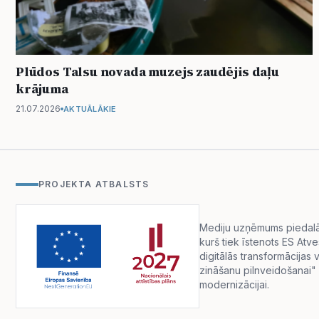
Plūdos Talsu novada muzejs zaudējis daļu
krājuma
21.07.2026
AKTUĀLĀKIE
PROJEKTA ATBALSTS
Mediju uzņēmums piedalās 
kurš tiek īstenots ES Atv
digitālās transformācija
zināšanu pilnveidošanai" 
modernizācijai.