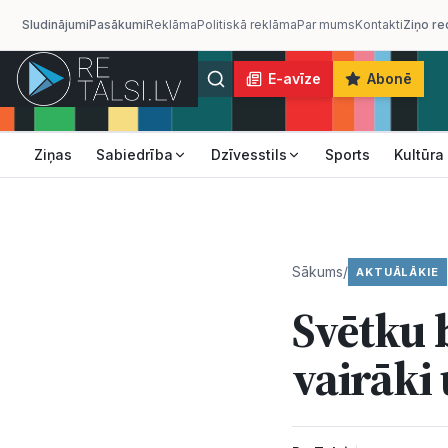
Sludinājumi
Pasākumi
Reklāma
Politiskā reklāma
Par mums
Kontakti
Ziņo re
E-avīze
Abonē
Ziņas
Sabiedrība
Dzīvesstils
Sports
Kultūra
Sākums
/
AKTUĀLĀKIE
Svētku 
vairāki