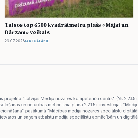
Talsos top 6500 kvadrātmetru plašs «Mājai un
Dārzam» veikals
29.07.2026
AKTUĀLĀKIE
projektā "Latvijas Mediju nozares kompetenču centrs" (Nr. 2.2.1.5.
eseļošanas un noturības mehānisma plāna 2.2.1.5.i. investīcijas "Me
s veicināšana" pasākumā "Mācības mediju nozares speciālistu digitā
ietvaros un saņem atbalstu mediju speciālistu apmācībām un digitālās