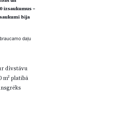
sības un
0 izsaukumus –
zsaukumi bija
a braucamo daļu
ur divstāvu
0 m² platībā
gunsgrēks