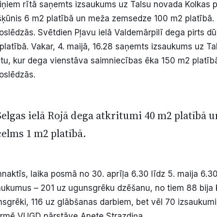
tiņiem rītā saņemts izsaukums uz Talsu novada Kolkas 
šķūnis 6 m2 platībā un meža zemsedze 100 m2 platībā. 
oslēdzās. Svētdien Pļavu ielā Valdemārpilī dega pirts 
 platībā. Vakar, 4. maijā, 16.28 saņemts izsaukums uz T
u, kur dega vienstāva saimniecības ēka 150 m2 platībā
oslēdzās.
elgas ielā Rojā dega atkritumi 40 m2 platībā u
celms 1 m2 platībā.
nnaktīs, laika posmā no 30. aprīļa 6.30 līdz 5. maija 6
ukumus – 201 uz ugunsgrēku dzēšanu, no tiem 88 bija 
grēki, 116 uz glābšanas darbiem, bet vēl 70 izsaukumi 
formē VUGD pārstāve Anete Strazdiņa.