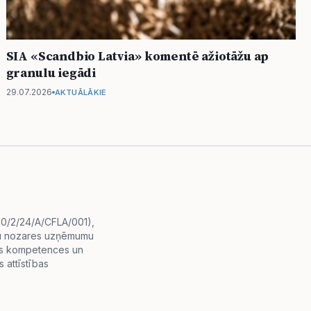
SIA «Scandbio Latvia» komentē ažiotāžu ap
granulu iegādi
29.07.2026
AKTUĀLĀKIE
i.0/2/24/A/CFLA/001),
diju nozares uzņēmumu
lās kompetences un
 attīstības