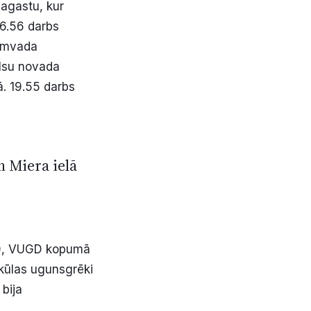
pagastu, kur
6.56 darbs
dūmvada
alsu novada
. 19.55 darbs
n Miera ielā
.30, VUGD kopumā
kūlas ugunsgrēki
bija