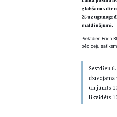
Laika posmā no 
glābšanas dien
25 uz ugunsgrē
maldinājumi.
Piektdien Friča 
pēc ceļu satiks
Sestdien 6
dzīvojamā m
un jumts 1
likvidēts 1