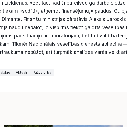
 Lieldienās. «Bet tad, kad šī pārcilvēcīgā darba slodze
o tiekam «sodīti», atņemot finansējumu,» paudusi Gulbja
Dimante. Finanšu ministrijas pārstāvis Aleksis Jarockis 
rija naudu nedalot, jo vispirms tiekot gaidīts Veselības 
ojums par situāciju ar laboratorijām, bet tad valdība lem
ūkam. Tikmēr Nacionālais veselības dienests apliecina —
traukuma nebūšot, arī turpmāk analīzes varēs veikt arī
ālākie
Aktuāli
Pašvaldībā