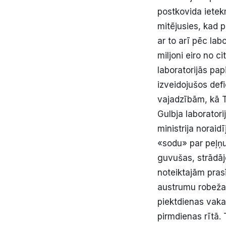
postkovida ietek
mitējusies, kad 
ar to arī pēc lab
miljoni eiro no c
laboratorijās pap
izveidojušos defi
vajadzībām, kā T
Gulbja laborator
ministrija norai
«sodu» par peļņu
guvušas, strādājo
noteiktajām pras
austrumu robežas,
piektdienas vaka
pirmdienas rītā.