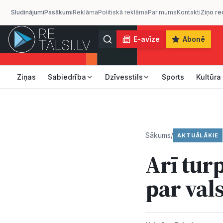
Sludinājumi
Pasākumi
Reklāma
Politiskā reklāma
Par mums
Kontakti
Ziņo re
E-avīze
Abonē
Ziņas
Sabiedrība
Dzīvesstils
Sports
Kultūra
Sākums
/
AKTUĀLĀKIE
Arī tur
par val