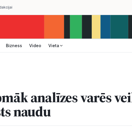
dakcijai
Bizness
Video
Vieta
pmāk analīzes varēs vei
sts naudu