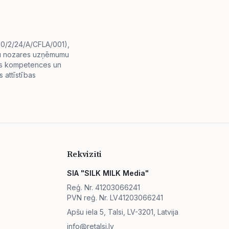
i.0/2/24/A/CFLA/001),
diju nozares uzņēmumu
lās kompetences un
 attīstības
Rekvizīti
SIA "SILK MILK Media"
Reģ. Nr. 41203066241
PVN reģ. Nr. LV41203066241
Apšu iela 5, Talsi, LV-3201, Latvija
info@retalsi.lv