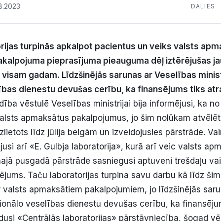
8.2023
DALIES
orijas turpinās apkalpot pacientus un veiks valsts ap
akalpojuma pieprasījuma pieauguma dēļ iztērējušas ja
i visam gadam. Līdzšinējās sarunas ar Veselības minist
ības dienestu devušas cerību, ka finansējums tiks atr
dība vēstulē Veselības ministrijai bija informējusi, ka no
alsts apmaksātus pakalpojumus, jo šim nolūkam atvēlē
zlietots līdz jūlija beigām un izveidojusies pārstrāde. Va
usi arī «E. Gulbja laboratorija», kurā arī veic valsts a
majā pusgadā pārstrāde sasniegusi aptuveni trešdaļu vai
sējums. Taču laboratorijas turpina savu darbu kā līdz ši
r valsts apmaksātiem pakalpojumiem, jo līdzšinējās sar
cionālo veselības dienestu devušas cerību, ka finansējum
usi «Centrālās laboratorijas» pārstāvniecība, šogad v