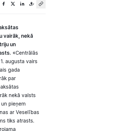
maksātas
u vairāk, nekā
riju un
asts.
«Centrālās
 1. augusta vairs
tais gada
irāk par
pmaksātas
rāk nekā valsts
m un pieņem
unas ar Veselības
s tiks atrasts.
ērojama