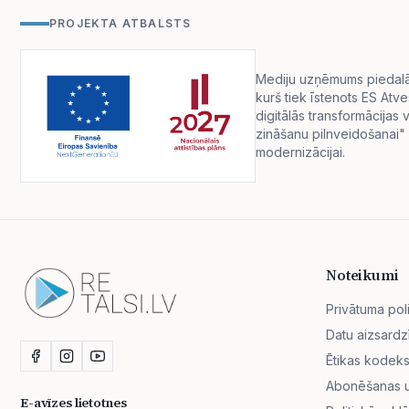
PROJEKTA ATBALSTS
Mediju uzņēmums piedalās 
kurš tiek īstenots ES Atv
digitālās transformācija
zināšanu pilnveidošanai" 
modernizācijai.
Noteikumi
Privātuma poli
Datu aizsardz
Ētikas kodek
Abonēšanas un
E-avīzes lietotnes