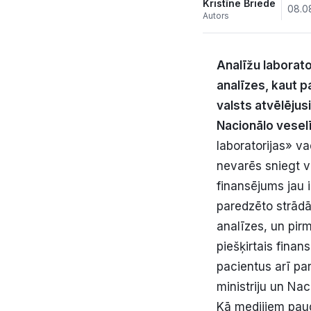
Kristīne Briede
08.0
Autors
Analīžu laborat
analīzes, kaut p
valsts atvēlējus
Nacionālo vesel
laboratorijas» va
nevarēs sniegt v
finansējums jau i
paredzēto strādāj
analīzes, un pir
piešķirtais finan
pacientus arī pa
ministriju un Na
Kā medijiem paud