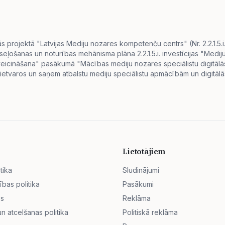
projektā "Latvijas Mediju nozares kompetenču centrs" (Nr. 2.2.1.5.
eseļošanas un noturības mehānisma plāna 2.2.1.5.i. investīcijas "Me
s veicināšana" pasākumā "Mācības mediju nozares speciālistu digitā
ietvaros un saņem atbalstu mediju speciālistu apmācībām un digitālās
Lietotājiem
tika
Sludinājumi
ības politika
Pasākumi
ss
Reklāma
 atcelšanas politika
Politiskā reklāma