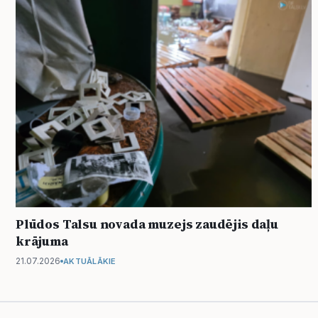
Plūdos Talsu novada muzejs zaudējis daļu
krājuma
21.07.2026
AKTUĀLĀKIE