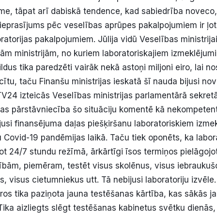
me, tāpat arī dabiskā tendence, kad sabiedrība noveco
pieprasījums pēc veselības aprūpes pakalpojumiem ir ļoti
oratorijas pakalpojumiem. Jūlija vidū Veselības ministrijai
itām ministrijām, no kuriem laboratoriskajiem izmeklējum
ildus tika paredzēti vairāk nekā astoņi miljoni eiro, lai n
cītu, taču Finanšu ministrijas ieskatā šī nauda bijusi n
V24 izteicās Veselības ministrijas parlamentārā sekretār
ijas pārstāvniecība šo situāciju komentē kā nekompeten
dījusi finansējuma daļas piešķiršanu laboratoriskiem izm
 Covid-19 pandēmijas laikā. Taču tiek oponēts, ka labora
t 24/7 stundu režīmā, ārkārtīgi īsos termiņos pielāgojot
ībām, piemēram, testēt visus skolēnus, visus iebraukuš
 visus cietumniekus utt. Tā nebijusi laboratoriju izvēle.
ros tika paziņota jauna testēšanas kārtība, kas sākās 
 Tika aizliegts slēgt testēšanas kabinetus svētku dienās