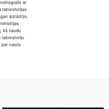
 vainagojās ar
 laboratorijas
gan aizrādījis,
ministrijas
j, kā naudu
 laboratoriju
 par valsts