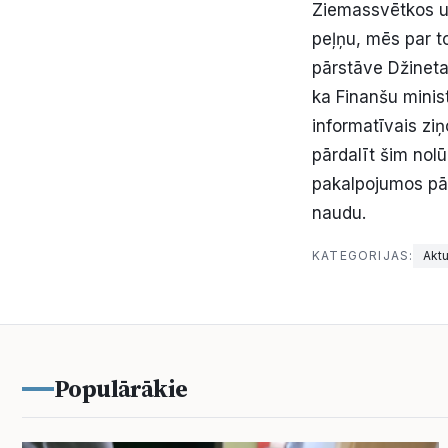
Ziemassvētkos un
peļņu, mēs par t
pārstāve Džineta 
ka Finanšu minist
informatīvais ziņ
pārdalīt šim nol
pakalpojumos pār
naudu.
KATEGORIJAS:
Aktu
Populārākie