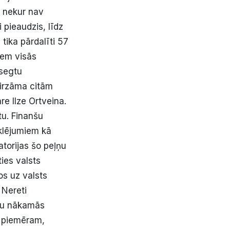
, nekur nav
 pieaudzis, līdz
 tika pārdalīti 57
iem visās
osegtu
ovirzāma citām
e Ilze Ortveina.
tu. Finanšu
eklējumiem kā
torijas šo peļņu
ies valsts
os uz valsts
 Nereti
jau nākamās
, piemēram,