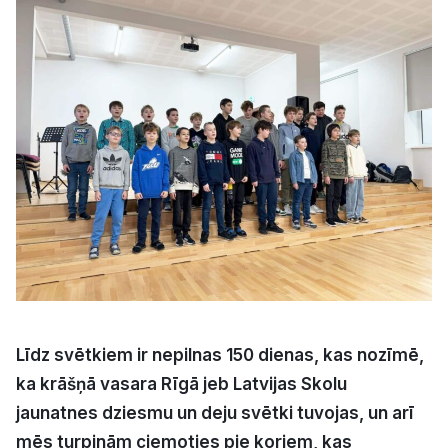
Kultūra
Bizness
Video
Vieta
Sludinājumi
Līdz svētkiem ir nepilnas 150 dienas, kas nozīmē,
Pasākumi
ka krāšņā vasara Rīgā jeb Latvijas Skolu
jaunatnes dziesmu un deju svētki tuvojas, un arī
Reklāma
mēs turpinām ciemoties pie koriem, kas