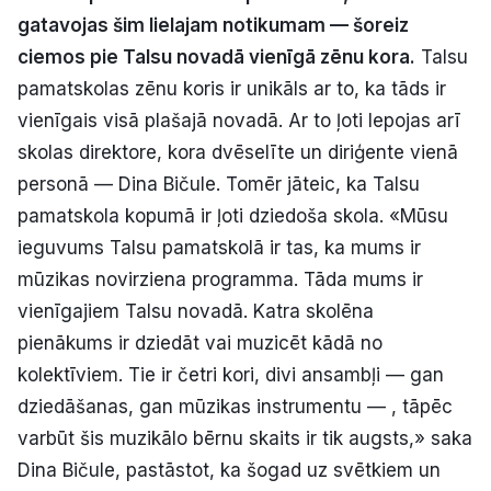
gatavojas šim lielajam notikumam — šoreiz
Politiskā reklāma
ciemos pie Talsu novadā vienīgā zēnu kora.
Talsu
Par mums
pamatskolas zēnu koris ir unikāls ar to, ka tāds ir
vienīgais visā plašajā novadā. Ar to ļoti lepojas arī
Kontakti
skolas direktore, kora dvēselīte un diriģente vienā
personā — Dina Bičule. Tomēr jāteic, ka Talsu
Ziņo redakcijai
pamatskola kopumā ir ļoti dziedoša skola. «Mūsu
ieguvums Talsu pamatskolā ir tas, ka mums ir
mūzikas novirziena programma. Tāda mums ir
Facebook
Instagram
YouTube
vienīgajiem Talsu novadā. Katra skolēna
pienākums ir dziedāt vai muzicēt kādā no
E-avīze
Abonē
kolektīviem. Tie ir četri kori, divi ansambļi — gan
dziedāšanas, gan mūzikas instrumentu — , tāpēc
varbūt šis muzikālo bērnu skaits ir tik augsts,» saka
Dina Bičule, pastāstot, ka šogad uz svētkiem un