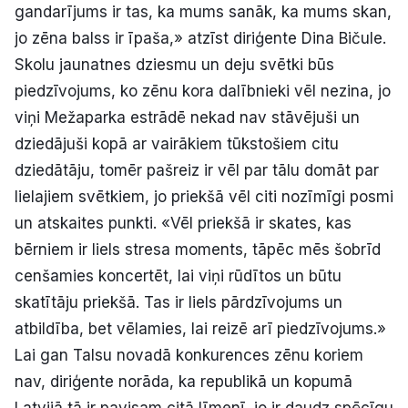
gandarījums ir tas, ka mums sanāk, ka mums skan,
jo zēna balss ir īpaša,» atzīst diriģente Dina Bičule.
Skolu jaunatnes dziesmu un deju svētki būs
piedzīvojums, ko zēnu kora dalībnieki vēl nezina, jo
viņi Mežaparka estrādē nekad nav stāvējuši un
dziedājuši kopā ar vairākiem tūkstošiem citu
dziedātāju, tomēr pašreiz ir vēl par tālu domāt par
lielajiem svētkiem, jo priekšā vēl citi nozīmīgi posmi
un atskaites punkti. «Vēl priekšā ir skates, kas
bērniem ir liels stresa moments, tāpēc mēs šobrīd
cenšamies koncertēt, lai viņi rūdītos un būtu
skatītāju priekšā. Tas ir liels pārdzīvojums un
atbildība, bet vēlamies, lai reizē arī piedzīvojums.»
Lai gan Talsu novadā konkurences zēnu koriem
nav, diriģente norāda, ka republikā un kopumā