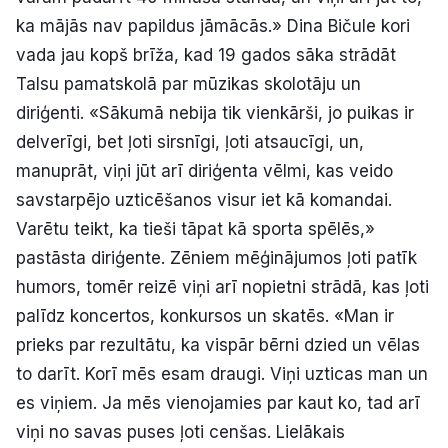
ka mājās nav papildus jāmācās.» Dina Bičule kori
vada jau kopš brīža, kad 19 gados sāka strādāt
Talsu pamatskolā par mūzikas skolotāju un
diriģenti. «Sākumā nebija tik vienkārši, jo puikas ir
delverīgi, bet ļoti sirsnīgi, ļoti atsaucīgi, un,
manuprāt, viņi jūt arī diriģenta vēlmi, kas veido
savstarpējo uzticēšanos visur iet kā komandai.
Varētu teikt, ka tieši tāpat kā sporta spēlēs,»
pastāsta diriģente. Zēniem mēģinājumos ļoti patīk
humors, tomēr reizē viņi arī nopietni strādā, kas ļoti
palīdz koncertos, konkursos un skatēs. «Man ir
prieks par rezultātu, ka vispār bērni dzied un vēlas
to darīt. Korī mēs esam draugi. Viņi uzticas man un
es viņiem. Ja mēs vienojamies par kaut ko, tad arī
viņi no savas puses ļoti cenšas. Lielākais