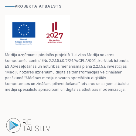
PROJEKTA ATBALSTS
Mediju uzņēmums piedalās projektā "Latvijas Mediju nozares
kompetenču centrs" (Nr. 2.2.1.5.i.0/2/24/A/CFLA/001), kurš tiek īstenots
ES Atveseļošanas un noturības mehānisma plāna 2.2.1.5.i. investīcijas
"Mediju nozares uzņēmumu digitālās transformācijas veicināšana"
pasākumā "Mācības mediju nozares speciālistu digitālās
kompetences un zināšanu pilnveidošanai" ietvaros un saņem atbalstu
mediju speciālistu apmācībām un digitālās attīstības modernizācijai.