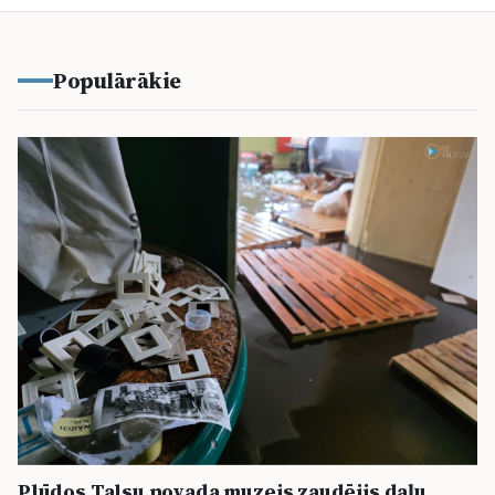
Populārākie
Plūdos Talsu novada muzejs zaudējis daļu