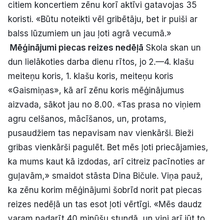
citiem koncertiem zēnu korī aktīvi gatavojas 35
koristi. «Būtu noteikti vēl gribētāju, bet ir puiši ar
balss lūzumiem un jau ļoti agrā vecumā.»
Mēģinājumi piecas reizes nedēļā
Skola skan un
dun lielākoties darba dienu rītos, jo 2.—4. klašu
meiteņu koris, 1. klašu koris, meiteņu koris
«Gaismiņas», kā arī zēnu koris mēģinājumus
aizvada, sākot jau no 8.00. «Tas prasa no viņiem
agru celšanos, mācīšanos, un, protams,
pusaudžiem tas nepavisam nav vienkārši. Bieži
gribas vienkārši pagulēt. Bet mēs ļoti priecājamies,
ka mums kaut kā izdodas, arī citreiz pacīnoties ar
guļavām,» smaidot stāsta Dina Bičule. Viņa pauž,
ka zēnu korim mēģinājumi šobrīd norit pat piecas
reizes nedēļā un tas esot ļoti vērtīgi. «Mēs daudz
varam padarīt 40 minūšu stundā, un viņi arī jūt to,