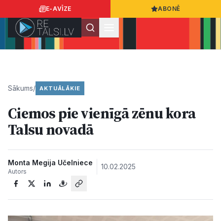
E-AVĪZE
ABONĒ
Ielogoties
Ziņo
App Store
Google Play
Sākums
/
AKTUĀLĀKIE
Ciemos pie vienīgā zēnu kora
Ziņas
Talsu novadā
Sabiedrība
Monta Megija Učelniece
10.02.2025
Autors
Dzīvesstils
Sports