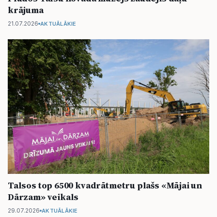
krājuma
21.07.2026
AKTUĀLĀKIE
Talsos top 6500 kvadrātmetru plašs «Mājai un
Dārzam» veikals
29.07.2026
AKTUĀLĀKIE