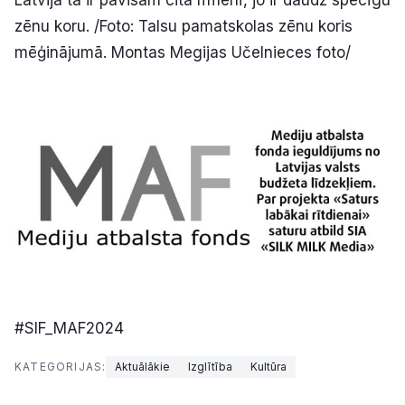
Latvijā tā ir pavisam citā līmenī, jo ir daudz spēcīgu
zēnu koru. /Foto: Talsu pamatskolas zēnu koris
mēģinājumā. Montas Megijas Učelnieces foto/
#SIF_MAF2024
KATEGORIJAS:
Aktuālākie
Izglītība
Kultūra