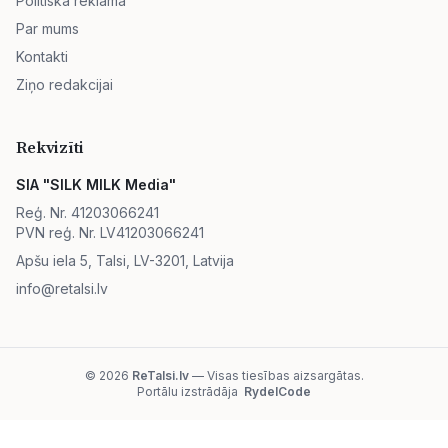
Politiskā reklāma
Par mums
Kontakti
Ziņo redakcijai
Rekvizīti
SIA "SILK MILK Media"
Reģ. Nr. 41203066241
PVN reģ. Nr. LV41203066241
Apšu iela 5, Talsi, LV-3201, Latvija
info@retalsi.lv
© 2026
ReTalsi.lv
— Visas tiesības aizsargātas.
Portālu izstrādāja
RydelCode