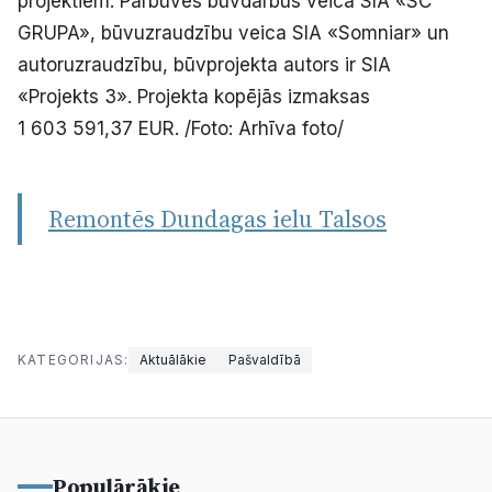
projektiem. Pārbūves būvdarbus veica SIA «SC
GRUPA», būvuzraudzību veica SIA «Somniar» un
autoruzraudzību, būvprojekta autors ir SIA
«Projekts 3». Projekta kopējās izmaksas
1 603 591,37 EUR. /Foto: Arhīva foto/
Remontēs Dundagas ielu Talsos
KATEGORIJAS:
Aktuālākie
Pašvaldībā
Populārākie