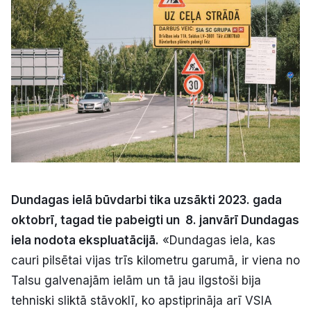
Kultūra
Bizness
Video
Vieta
Dundagas ielā būvdarbi tika uzsākti 2023. gada
oktobrī, tagad tie pabeigti un 8. janvārī Dundagas
Sludinājumi
iela nodota ekspluatācijā.
«Dundagas iela, kas
Pasākumi
cauri pilsētai vijas trīs kilometru garumā, ir viena no
Talsu galvenajām ielām un tā jau ilgstoši bija
Reklāma
tehniski sliktā stāvoklī, ko apstiprināja arī VSIA