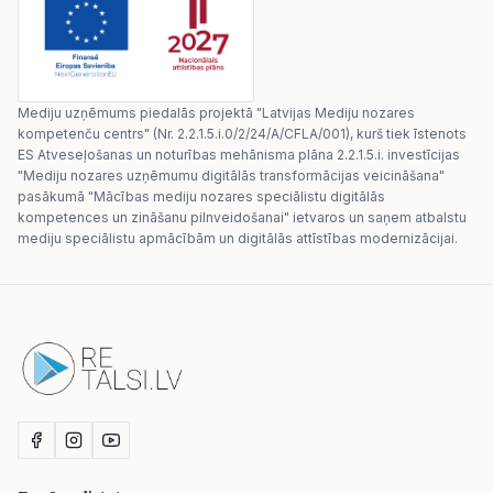
Mediju uzņēmums piedalās projektā "Latvijas Mediju nozares
kompetenču centrs" (Nr. 2.2.1.5.i.0/2/24/A/CFLA/001), kurš tiek īstenots
ES Atveseļošanas un noturības mehānisma plāna 2.2.1.5.i. investīcijas
"Mediju nozares uzņēmumu digitālās transformācijas veicināšana"
pasākumā "Mācības mediju nozares speciālistu digitālās
kompetences un zināšanu pilnveidošanai" ietvaros un saņem atbalstu
mediju speciālistu apmācībām un digitālās attīstības modernizācijai.