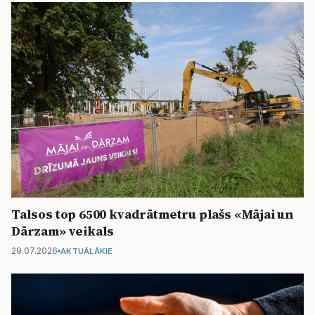
Talsos top 6500 kvadrātmetru plašs «Mājai un
Dārzam» veikals
29.07.2026
AKTUĀLĀKIE