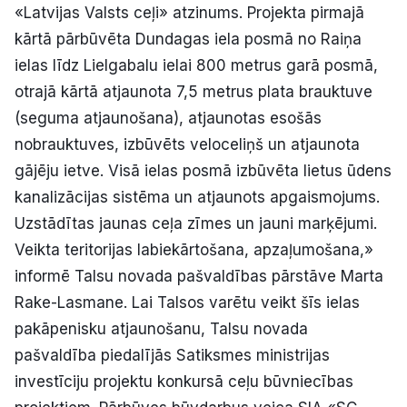
«Latvijas Valsts ceļi» atzinums. Projekta pirmajā
Politiskā reklāma
kārtā pārbūvēta Dundagas iela posmā no Raiņa
ielas līdz Lielgabalu ielai 800 metrus garā posmā,
Par mums
otrajā kārtā atjaunota 7,5 metrus plata brauktuve
Kontakti
(seguma atjaunošana), atjaunotas esošās
nobrauktuves, izbūvēts veloceliņš un atjaunota
Ziņo redakcijai
gājēju ietve. Visā ielas posmā izbūvēta lietus ūdens
kanalizācijas sistēma un atjaunots apgaismojums.
Uzstādītas jaunas ceļa zīmes un jauni marķējumi.
Facebook
Instagram
YouTube
Veikta teritorijas labiekārtošana, apzaļumošana,»
informē Talsu novada pašvaldības pārstāve Marta
E-avīze
Abonē
Rake-Lasmane. Lai Talsos varētu veikt šīs ielas
pakāpenisku atjaunošanu, Talsu novada
pašvaldība piedalījās Satiksmes ministrijas
investīciju projektu konkursā ceļu būvniecības