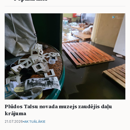
Plūdos Talsu novada muzejs zaudējis daļu
krājuma
21.07.2026
AKTUĀLĀKIE