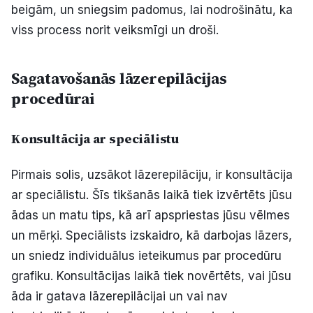
beigām, un sniegsim padomus, lai nodrošinātu, ka
Politiskā reklāma
viss process norit veiksmīgi un droši.
Par mums
Sagatavošanās lāzerepilācijas
Kontakti
procedūrai
Ziņo redakcijai
Konsultācija ar speciālistu
Pirmais solis, uzsākot lāzerepilāciju, ir konsultācija
Facebook
Instagram
YouTube
ar speciālistu. Šīs tikšanās laikā tiek izvērtēts jūsu
ādas un matu tips, kā arī apspriestas jūsu vēlmes
E-avīze
Abonē
un mērķi. Speciālists izskaidro, kā darbojas lāzers,
un sniedz individuālus ieteikumus par procedūru
grafiku. Konsultācijas laikā tiek novērtēts, vai jūsu
āda ir gatava lāzerepilācijai un vai nav