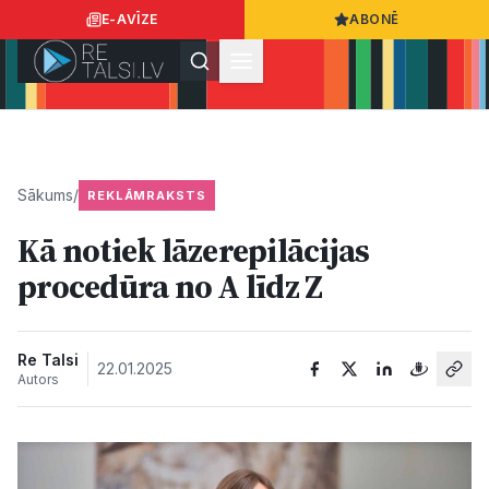
E-AVĪZE
ABONĒ
Ielogoties
Ziņo
App Store
Google Play
Sākums
/
REKLĀMRAKSTS
Kā notiek lāzerepilācijas
Ziņas
procedūra no A līdz Z
Sabiedrība
Re Talsi
22.01.2025
Autors
Dzīvesstils
Sports