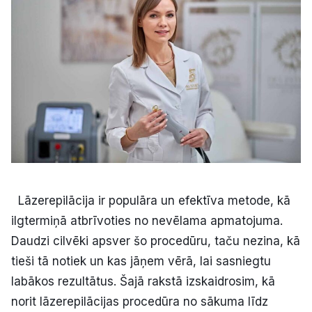
Kultūra
Bizness
Video
Vieta
Lāzerepilācija ir populāra un efektīva metode, kā
ilgtermiņā atbrīvoties no nevēlama apmatojuma.
Sludinājumi
Daudzi cilvēki apsver šo procedūru, taču nezina, kā
Pasākumi
tieši tā notiek un kas jāņem vērā, lai sasniegtu
labākos rezultātus. Šajā rakstā izskaidrosim, kā
Reklāma
norit lāzerepilācijas procedūra no sākuma līdz