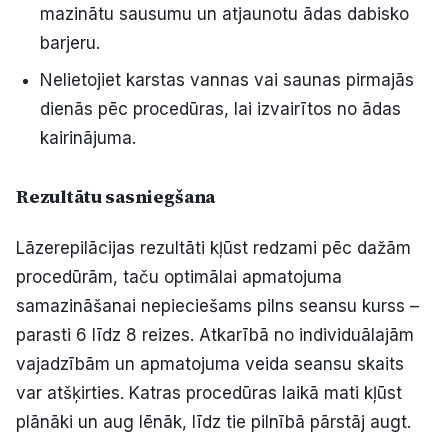
mazinātu sausumu un atjaunotu ādas dabisko
barjeru.
Nelietojiet karstas vannas vai saunas pirmajās
dienās pēc procedūras, lai izvairītos no ādas
kairinājuma.
Rezultātu sasniegšana
Lāzerepilācijas rezultāti kļūst redzami pēc dažām
procedūrām, taču optimālai apmatojuma
samazināšanai nepieciešams pilns seansu kurss –
parasti 6 līdz 8 reizes. Atkarībā no individuālajām
vajadzībām un apmatojuma veida seansu skaits
var atšķirties. Katras procedūras laikā mati kļūst
plānāki un aug lēnāk, līdz tie pilnībā pārstāj augt.