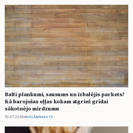
Balti plankumi, sausums un izbalējis parkets?
Kā barojošas eļļas kokam atgriež grīdai
sākotnējo mirdzumu
10.07.2026
REKLĀMRAKSTS