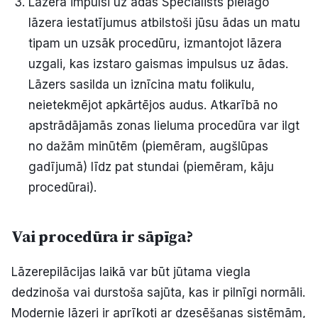
Lāzera impulsi uz ādas Speciālists pielāgo
lāzera iestatījumus atbilstoši jūsu ādas un matu
tipam un uzsāk procedūru, izmantojot lāzera
uzgali, kas izstaro gaismas impulsus uz ādas.
Lāzers sasilda un iznīcina matu folikulu,
neietekmējot apkārtējos audus. Atkarībā no
apstrādājamās zonas lieluma procedūra var ilgt
no dažām minūtēm (piemēram, augšlūpas
gadījumā) līdz pat stundai (piemēram, kāju
procedūrai).
Vai procedūra ir sāpīga?
Lāzerepilācijas laikā var būt jūtama viegla
dedzinoša vai durstoša sajūta, kas ir pilnīgi normāli.
Modernie lāzeri ir aprīkoti ar dzesēšanas sistēmām,