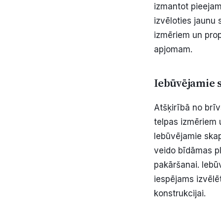
izmantot pieejamo
izvēloties jaunu 
izmēriem un prop
apjomam.
Iebūvējamie 
Atšķirībā no br
telpas izmēriem u
Iebūvējamie skapj
veido bīdāmas pla
pakāršanai. Iebū
iespējams izvēlē
konstrukcijai.