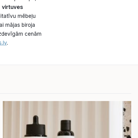
n
virtuves
litatīvu mēbeļu
ai mājas biroja
izdevīgām cenām
.lv
.