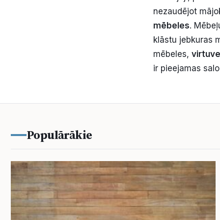
nezaudējot mājokļ
mēbeles
. Mēbeļ
klāstu jebkuras 
mēbeles,
virtuv
ir pieejamas sal
Populārākie