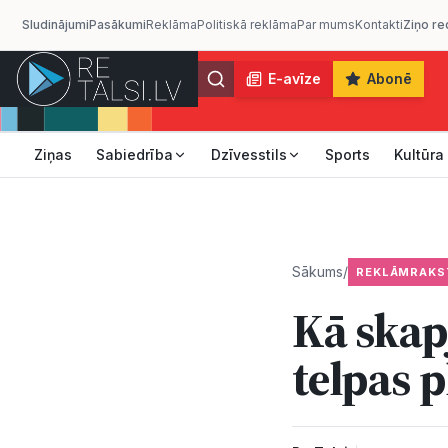
Sludinājumi
Pasākumi
Reklāma
Politiskā reklāma
Par mums
Kontakti
Ziņo re
E-avīze
Abonē
Ziņas
Sabiedrība
Dzīvesstils
Sports
Kultūra
Sākums
/
REKLĀMRAKS
Kā skapj
telpas p