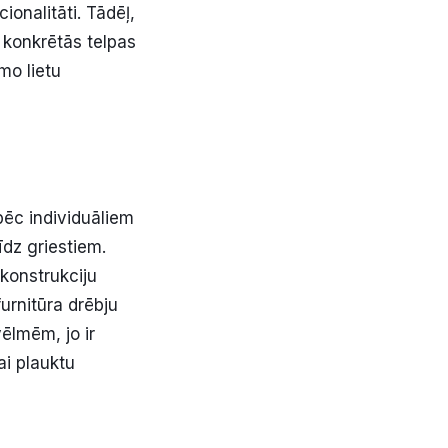
ionalitāti. Tādēļ,
a konkrētās telpas
mo lietu
pēc individuāliem
īdz griestiem.
 konstrukciju
urnitūra drēbju
ēlmēm, jo ir
ai plauktu