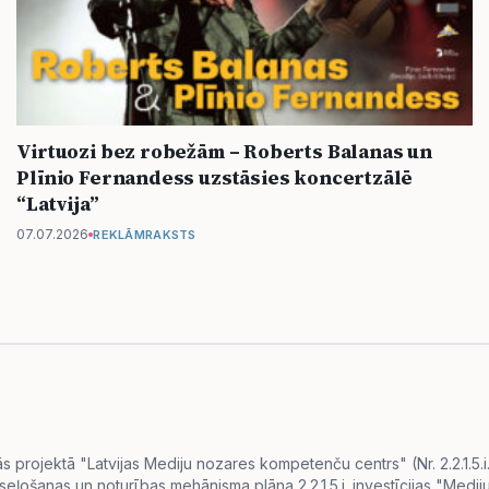
Virtuozi bez robežām – Roberts Balanas un
Plīnio Fernandess uzstāsies koncertzālē
“Latvija”
07.07.2026
REKLĀMRAKSTS
projektā "Latvijas Mediju nozares kompetenču centrs" (Nr. 2.2.1.5.
eseļošanas un noturības mehānisma plāna 2.2.1.5.i. investīcijas "Me