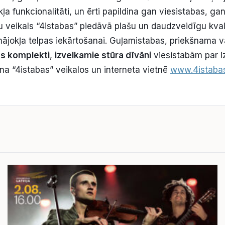
a funkcionalitāti, un ērti papildina gan viesistabas, ga
u veikals “4istabas” piedāvā plašu un daudzveidīgu kva
mājokļa telpas iekārtošanai. Guļamistabas, priekšnama v
es komplekti
,
izvelkamie stūra dīvāni
viesistabām par 
ona “4istabas” veikalos un interneta vietnē
www.4istabas