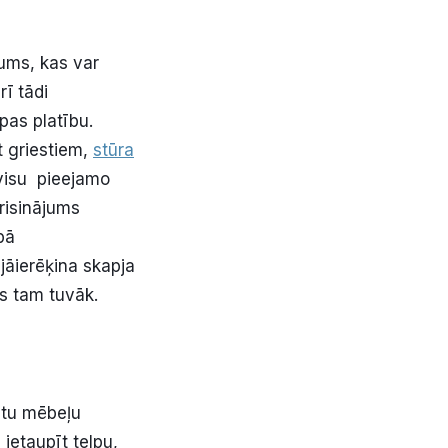
tums, kas var
rī tādi
pas platību.
t griestiem,
stūra
 visu pieejamo
 risinājums
pā
jāierēķina skapja
as tam tuvāk.
citu mēbeļu
 ietaupīt telpu,