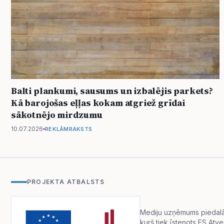
Balti plankumi, sausums un izbalējis parkets?
Kā barojošas eļļas kokam atgriež grīdai
sākotnējo mirdzumu
10.07.2026
REKLĀMRAKSTS
PROJEKTA ATBALSTS
Mediju uzņēmums piedalās 
kurš tiek īstenots ES Atv