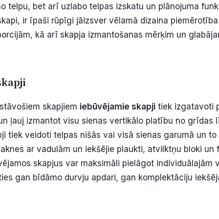
 telpu, bet arī uzlabo telpas izskatu un plānojuma funkc
skapi, ir īpaši rūpīgi jāizsver vēlamā dizaina piemērotīb
orcijām, kā arī skapja izmantošanas mērķim un glabāja
skapji
īvstāvošiem skapjiem
iebūvējamie skapji
tiek izgatavoti 
n ļauj izmantot visu sienas vertikālo platību no grīdas l
i tiek veidoti telpas nišās vai visā sienas garumā un to
knes ar vadulām un iekšējie plaukti, atvilktņu bloki un f
vējamos skapjus var maksimāli pielāgot individuālajām v
ties gan bīdāmo durvju apdari, gan komplektāciju iekšēj