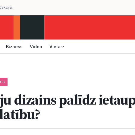
dakcijai
Bizness
Video
Vieta
TS
u dizains palīdz ietaup
latību?