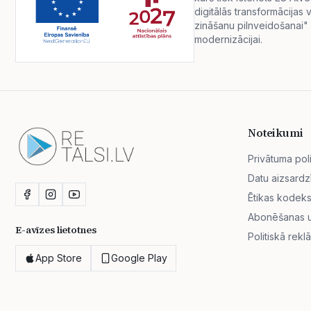
digitālās transformācija
zināšanu pilnveidošanai" 
modernizācijai.
Noteikumi
Privātuma poli
Datu aizsardz
Ētikas kodek
Abonēšanas un
E-avīzes lietotnes
Politiskā rekl
App Store
Google Play