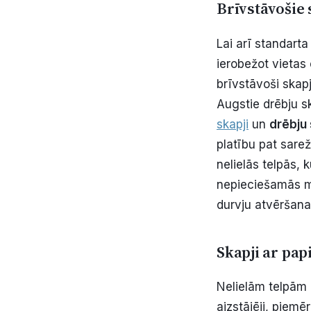
Brīvstāvošie 
Lai arī standart
ierobežot vietas 
brīvstāvoši skapj
Augstie drēbju s
skapji
un
drēbju
platību pat sarež
nelielās telpās, 
nepieciešamās mē
durvju atvēršana
Skapji ar pap
Nelielām telpām p
aizstājēji, piemē