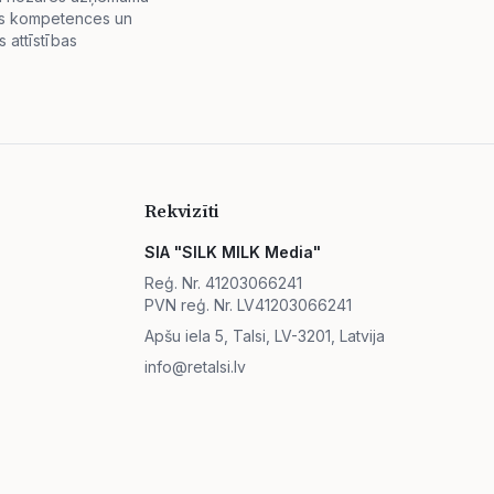
lās kompetences un
 attīstības
Rekvizīti
SIA "SILK MILK Media"
Reģ. Nr. 41203066241
PVN reģ. Nr. LV41203066241
Apšu iela 5, Talsi, LV-3201, Latvija
info@retalsi.lv