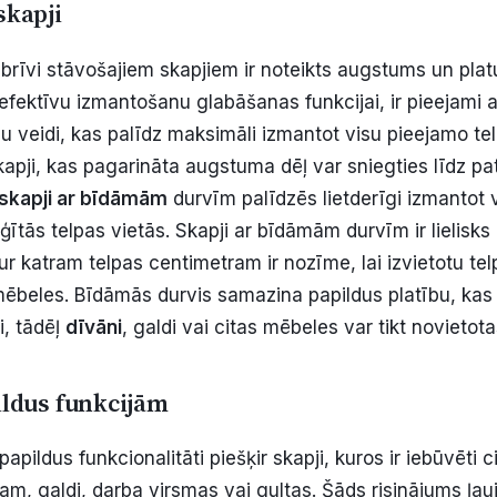
skapji
a brīvi stāvošajiem skapjiem ir noteikts augstums un pla
efektīvu izmantošanu glabāšanas funkcijai, ir pieejami a
u veidi, kas palīdz maksimāli izmantot visu pieejamo tel
kapji, kas pagarināta augstuma dēļ var sniegties līdz pa
 skapji ar bīdāmām
durvīm palīdzēs lietderīgi izmantot
ģītās telpas vietās. Skapji ar bīdāmām durvīm ir lielisks
kur katram telpas centimetram ir nozīme, lai izvietotu tel
beles. Bīdāmās durvis samazina papildus platību, kas 
i, tādēļ
dīvāni
, galdi vai citas mēbeles var tikt novietot
ildus funkcijām
apildus funkcionalitāti piešķir skapji, kuros ir iebūvēti 
ram, galdi, darba virsmas vai gultas. Šāds risinājums ļauj