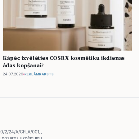
Kāpēc izvēlēties COSRX kosmētiku ikdienas
ādas kopšanai?
24.07.2026
REKLĀMRAKSTS
i.0/2/24/A/CFLA/001),
diju nozares uzņēmumu