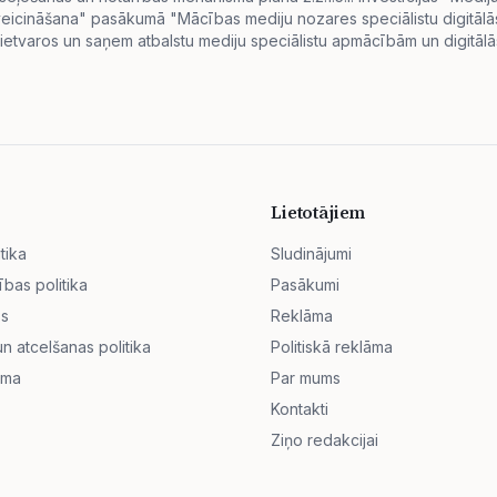
s veicināšana" pasākumā "Mācības mediju nozares speciālistu digitā
ietvaros un saņem atbalstu mediju speciālistu apmācībām un digitālās
Lietotājiem
tika
Sludinājumi
ības politika
Pasākumi
ss
Reklāma
 atcelšanas politika
Politiskā reklāma
āma
Par mums
Kontakti
Ziņo redakcijai