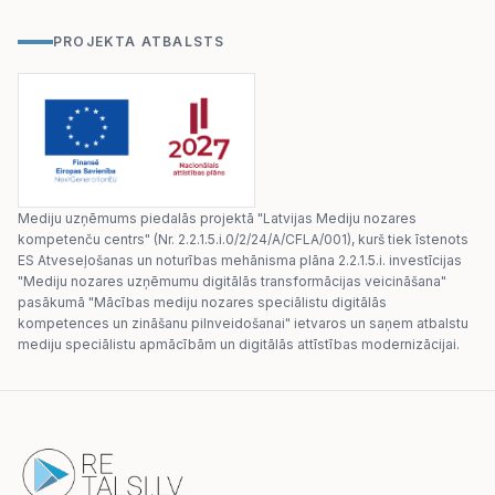
PROJEKTA ATBALSTS
Mediju uzņēmums piedalās projektā "Latvijas Mediju nozares
kompetenču centrs" (Nr. 2.2.1.5.i.0/2/24/A/CFLA/001), kurš tiek īstenots
ES Atveseļošanas un noturības mehānisma plāna 2.2.1.5.i. investīcijas
"Mediju nozares uzņēmumu digitālās transformācijas veicināšana"
pasākumā "Mācības mediju nozares speciālistu digitālās
kompetences un zināšanu pilnveidošanai" ietvaros un saņem atbalstu
mediju speciālistu apmācībām un digitālās attīstības modernizācijai.