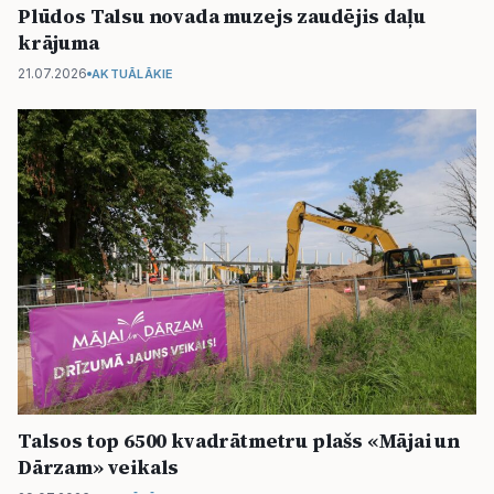
Plūdos Talsu novada muzejs zaudējis daļu
krājuma
21.07.2026
AKTUĀLĀKIE
Talsos top 6500 kvadrātmetru plašs «Mājai un
Dārzam» veikals