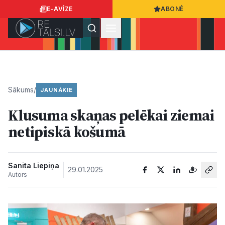
E-AVĪZE
ABONĒ
Ielogoties
Ziņo
App Store
Google Play
Sākums
/
JAUNĀKIE
Klusuma skaņas pelēkai ziemai
Ziņas
netipiskā košumā
Sabiedrība
Sanita Liepiņa
29.01.2025
Autors
Dzīvesstils
Sports