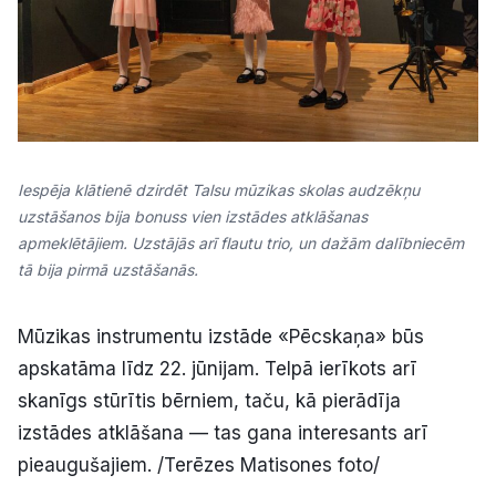
Iespēja klātienē dzirdēt Talsu mūzikas skolas audzēkņu
uzstāšanos bija bonuss vien izstādes atklāšanas
apmeklētājiem. Uzstājās arī flautu trio, un dažām dalībniecēm
tā bija pirmā uzstāšanās.
Mūzikas instrumentu izstāde «Pēcskaņa» būs
apskatāma līdz 22. jūnijam. Telpā ierīkots arī
skanīgs stūrītis bērniem, taču, kā pierādīja
izstādes atklāšana — tas gana interesants arī
pieaugušajiem. /Terēzes Matisones foto/