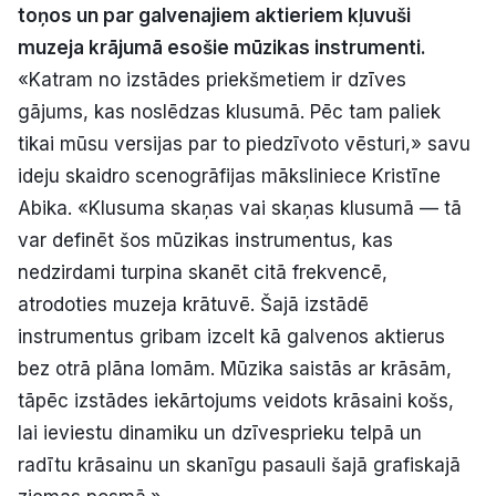
toņos un par galvenajiem aktieriem kļuvuši
Politiskā reklāma
muzeja krājumā esošie mūzikas instrumenti.
«Katram no izstādes priekšmetiem ir dzīves
Par mums
gājums, kas noslēdzas klusumā. Pēc tam paliek
Kontakti
tikai mūsu versijas par to piedzīvoto vēsturi,» savu
ideju skaidro scenogrāfijas māksliniece Kristīne
Ziņo redakcijai
Abika. «Klusuma skaņas vai skaņas klusumā — tā
var definēt šos mūzikas instrumentus, kas
nedzirdami turpina skanēt citā frekvencē,
Facebook
Instagram
YouTube
atrodoties muzeja krātuvē. Šajā izstādē
instrumentus gribam izcelt kā galvenos aktierus
E-avīze
Abonē
bez otrā plāna lomām. Mūzika saistās ar krāsām,
tāpēc izstādes iekārtojums veidots krāsaini košs,
lai ieviestu dinamiku un dzīvesprieku telpā un
radītu krāsainu un skanīgu pasauli šajā grafiskajā