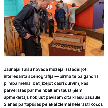
Kultūra
Bizness
Video
Vieta
Jaunajai Talsu novada muzeja izstādei ļoti
interesanta scenogrāfija — pirmā telpa gandrīz
Sludinājumi
pilnībā melna, bet, izejot cauri durvīm, kas
Pasākumi
pārvērstas par melnbaltiem taustiņiem,
apmeklētājs nokļūst pavisam citā krāsu pasaulē.
Reklāma
Sienas pārtapušas pelēkai ziemai neierasti košos