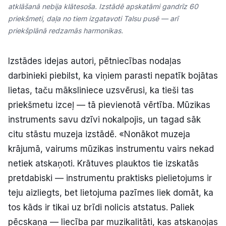
atklāšanā nebija klātesoša. Izstādē apskatāmi gandrīz 60
priekšmeti, daļa no tiem izgatavoti Talsu pusē — arī
priekšplānā redzamās harmonikas.
Izstādes idejas autori, pētniecības nodaļas
darbinieki piebilst, ka viņiem parasti nepatīk bojātas
lietas, taču māksliniece uzsvērusi, ka tieši tas
priekšmetu izceļ — tā pievienotā vērtība. Mūzikas
instruments savu dzīvi nokalpojis, un tagad sāk
citu stāstu muzeja izstādē. «Nonākot muzeja
krājumā, vairums mūzikas instrumentu vairs nekad
netiek atskaņoti. Krātuves plauktos tie izskatās
pretdabiski — instrumentu praktisks pielietojums ir
teju aizliegts, bet lietojuma pazīmes liek domāt, ka
tos kāds ir tikai uz brīdi nolicis atstatus. Paliek
pēcskaņa — liecība par muzikalitāti, kas atskaņojas