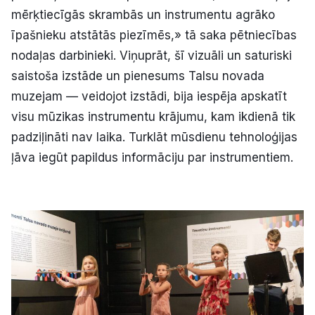
mērķtiecīgās skrambās un instrumentu agrāko
īpašnieku atstātās piezīmēs,» tā saka pētniecības
nodaļas darbinieki. Viņuprāt, šī vizuāli un saturiski
saistoša izstāde un pienesums Talsu novada
muzejam — veidojot izstādi, bija iespēja apskatīt
visu mūzikas instrumentu krājumu, kam ikdienā tik
padziļināti nav laika. Turklāt mūsdienu tehnoloģijas
ļāva iegūt papildus informāciju par instrumentiem.