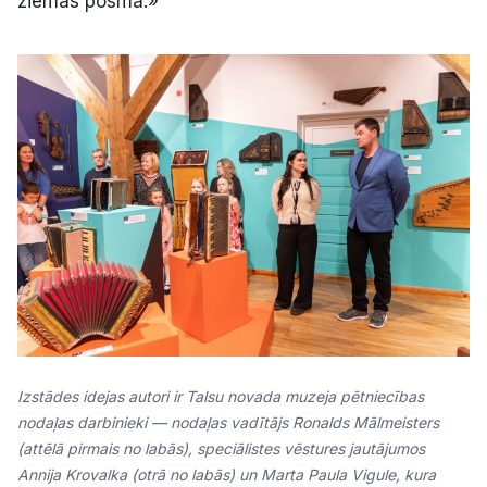
ziemas posmā.»
Izstādes idejas autori ir Talsu novada muzeja pētniecības
nodaļas darbinieki — nodaļas vadītājs Ronalds Mālmeisters
(attēlā pirmais no labās), speciālistes vēstures jautājumos
Annija Krovalka (otrā no labās) un Marta Paula Vigule, kura