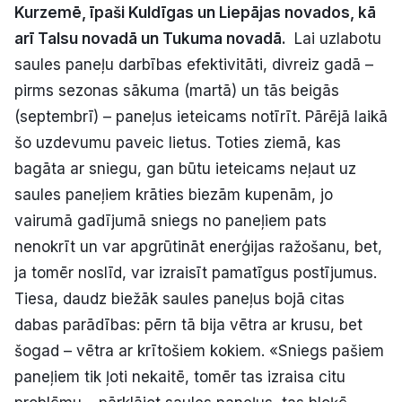
Kurzemē, īpaši Kuldīgas un Liepājas novados, kā
Politiskā reklāma
arī Talsu novadā un Tukuma novadā.
Lai uzlabotu
saules paneļu darbības efektivitāti, divreiz gadā –
Par mums
pirms sezonas sākuma (martā) un tās beigās
Kontakti
(septembrī) – paneļus ieteicams notīrīt. Pārējā laikā
šo uzdevumu paveic lietus. Toties ziemā, kas
Ziņo redakcijai
bagāta ar sniegu, gan būtu ieteicams neļaut uz
saules paneļiem krāties biezām kupenām, jo
vairumā gadījumā sniegs no paneļiem pats
Facebook
Instagram
YouTube
nenokrīt un var apgrūtināt enerģijas ražošanu, bet,
ja tomēr noslīd, var izraisīt pamatīgus postījumus.
E-avīze
Abonē
Tiesa, daudz biežāk saules paneļus bojā citas
dabas parādības: pērn tā bija vētra ar krusu, bet
šogad – vētra ar krītošiem kokiem. «Sniegs pašiem
paneļiem tik ļoti nekaitē, tomēr tas izraisa citu