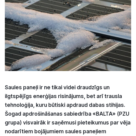
Kultūra
Bizness
Video
Vieta
Saules paneļi ir ne tikai videi draudzīgs un
ilgtspējīgs enerģijas risinājums, bet arī trausla
Sludinājumi
tehnoloģija, kuru būtiski apdraud dabas stihijas.
Pasākumi
Šogad apdrošināšanas sabiedrība «BALTA» (PZU
grupa) visvairāk ir saņēmusi pieteikumus par vēja
Reklāma
nodarītiem bojājumiem saules paneļiem