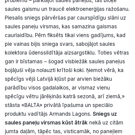
problēmu – pārklājot saules paneļus, tas bloķē
saules gaismu un traucē elektroenerģijas ražošanu.
Piesalis sniegs pārvēršas par caurspīdīgu slāni uz
saules paneļu virsmas, kas samazina gaismas
caurlaidību. Pērn fiksēts tikai viens gadījums, kad
pie vainas bijis sniega svars, sabojājot saules
kolektora ūdenssildītāja aizsargstiklu. Toties vētras
gan ir bīstamas – šogad visbiežāk saules paneļus
bojājuši vēja nolauzti krītoši koki. Ņemot vērā, ka
spēcīgs vējš Latvijā kļūst par arvien biežāku
parādību visos gadalaikos, ar vismaz vienu
spēcīgu vētru jārēķinās katrā sezonā, arī ziemā,»
stāsta «BALTA» privātā īpašuma un speciālo
produktu vadītājs Armands Lagons.
Sniegs uz
saules paneļu virsmas kūst ātrāk
nekā uz citām
jumta daļām, tāpēc tas, visticamāk, no paneļiem