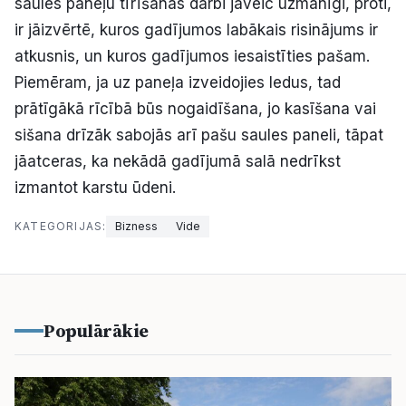
saules paneļu tīrīšanas darbi jāveic uzmanīgi, proti,
ir jāizvērtē, kuros gadījumos labākais risinājums ir
atkusnis, un kuros gadījumos iesaistīties pašam.
Piemēram, ja uz paneļa izveidojies ledus, tad
prātīgākā rīcībā būs nogaidīšana, jo kasīšana vai
sišana drīzāk sabojās arī pašu saules paneli, tāpat
jāatceras, ka nekādā gadījumā salā nedrīkst
izmantot karstu ūdeni.
KATEGORIJAS:
Bizness
Vide
Populārākie