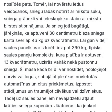
noslīdēs pats. Tomēr, lai novērstu ledus
veidošanos, sniegu labāk notīrīt ar mīkstu suku,
sniega grābekli vai teleskopisko stabu ar mīkstu
birstes stiprinājumu. Ja snieg ļoti bagātīgi,
jārēķinās, ka aptuveni 30 centimetru bieza sniega
kārta sver ap 46 kg uz kvadrātmetru. Lai gan vidēji
saules panelis var izturēt līdz pat 360 kg, tipisks
saules paneļu komplekts, kura platība ir aptuveni
13 kvadrātmetru, uzkrās vairāk nekā pustonnu
sniega. Šī masa kādā brīdī var noslīdēt, nobloķējot
durvis vai logus, sabojājot pie ēkas novietotās
automašīnas un citus priekšmetus, izpostot
stādījumus un traumējot cilvēkus vai dzīvniekus.
Tādēļ uz saules paneļiem nevajadzētu atļaut
krāties sniega kupenām. Jāatceras, ka jebkuri