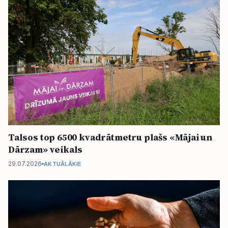
Talsos top 6500 kvadrātmetru plašs «Mājai un
Dārzam» veikals
29.07.2026
AKTUĀLĀKIE