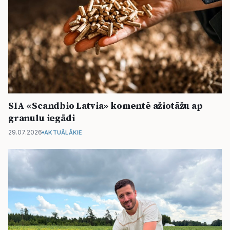
SIA «Scandbio Latvia» komentē ažiotāžu ap
granulu iegādi
29.07.2026
AKTUĀLĀKIE