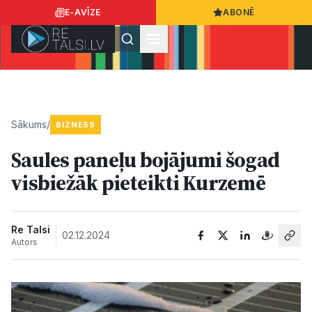
E-AVĪZE
ABONĒ
Ielogoties
Ziņo
App Store
Google Play
Sākums
/
BIZNESS
Saules paneļu bojājumi šogad
Ziņas
visbiežāk pieteikti Kurzemē
Sabiedrība
Re Talsi
02.12.2024
Autors
Dzīvesstils
Sports