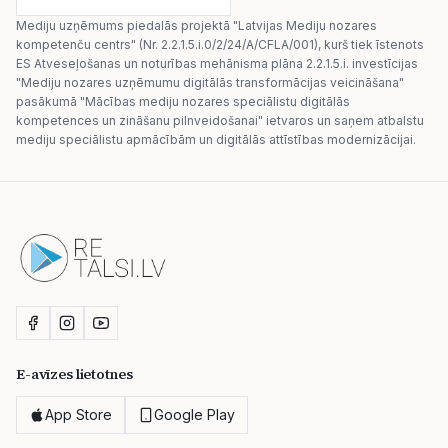
Mediju uzņēmums piedalās projektā "Latvijas Mediju nozares
kompetenču centrs" (Nr. 2.2.1.5.i.0/2/24/A/CFLA/001), kurš tiek īstenots
ES Atveseļošanas un noturības mehānisma plāna 2.2.1.5.i. investīcijas
"Mediju nozares uzņēmumu digitālās transformācijas veicināšana"
pasākumā "Mācības mediju nozares speciālistu digitālās
kompetences un zināšanu pilnveidošanai" ietvaros un saņem atbalstu
mediju speciālistu apmācībām un digitālās attīstības modernizācijai.
E-avīzes lietotnes
App Store
Google Play