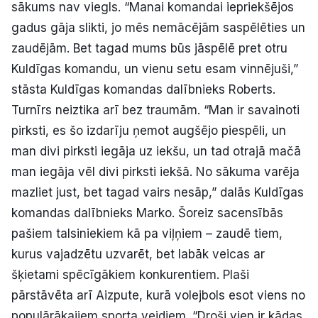
sākums nav viegls. “Manai komandai iepriekšējos
gadus gāja slikti, jo mēs nemācējām saspēlēties un
zaudējām. Bet tagad mums būs jāspēlē pret otru
Kuldīgas komandu, un vienu setu esam vinnējuši,”
stāsta Kuldīgas komandas dalībnieks Roberts.
Turnīrs neiztika arī bez traumām. “Man ir savainoti
pirksti, es šo izdarīju ņemot augšējo piespēli, un
man divi pirksti iegāja uz iekšu, un tad otrajā mačā
man iegāja vēl divi pirksti iekšā. No sākuma varēja
mazliet just, bet tagad vairs nesāp,” dalās Kuldīgas
komandas dalībnieks Marko. Šoreiz sacensībās
pašiem talsiniekiem kā pa viļņiem – zaudē tiem,
kurus vajadzētu uzvarēt, bet labāk veicas ar
šķietami spēcīgākiem konkurentiem. Plaši
pārstāvēta arī Aizpute, kurā volejbols esot viens no
populārākajiem sporta veidiem. “Droši vien ir kādas