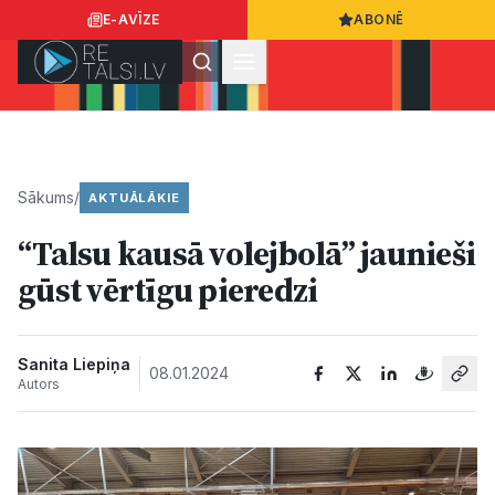
E-AVĪZE
ABONĒ
Ielogoties
Ziņo
App Store
Google Play
Sākums
/
AKTUĀLĀKIE
“Talsu kausā volejbolā” jaunieši
Ziņas
gūst vērtīgu pieredzi
Sabiedrība
Sanita Liepiņa
08.01.2024
Autors
Dzīvesstils
Sports