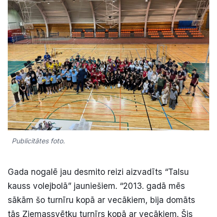
Kultūra
Bizness
Video
Vieta
Publicitātes foto.
Sludinājumi
Gada nogalē jau desmito reizi aizvadīts “Talsu
Pasākumi
kauss volejbolā” jauniešiem. “2013. gadā mēs
sākām šo turnīru kopā ar vecākiem, bija domāts
Reklāma
tās Ziemassvētku turnīrs kopā ar vecākiem. Šis