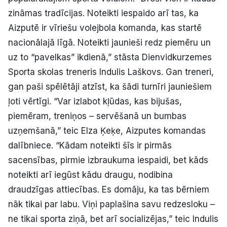
zināmas tradīcijas. Noteikti iespaido arī tas, ka
Aizputē ir vīriešu volejbola komanda, kas startē
nacionālajā līgā. Noteikti jaunieši redz piemēru un
uz to “pavelkas” ikdienā,” stāsta Dienvidkurzemes
Sporta skolas treneris Indulis Laškovs. Gan treneri,
gan paši spēlētāji atzīst, ka šādi turnīri jauniešiem
ļoti vērtīgi. “Var izlabot kļūdas, kas bijušas,
piemēram, treniņos – servēšanā un bumbas
uzņemšanā,” teic Elza Ķeķe, Aizputes komandas
dalībniece. “Kādam noteikti šīs ir pirmās
sacensības, pirmie izbraukuma iespaidi, bet kāds
noteikti arī iegūst kādu draugu, nodibina
draudzīgas attiecības. Es domāju, ka tas bērniem
nāk tikai par labu. Viņi paplašina savu redzesloku –
ne tikai sporta ziņā, bet arī socializējas,” teic Indulis