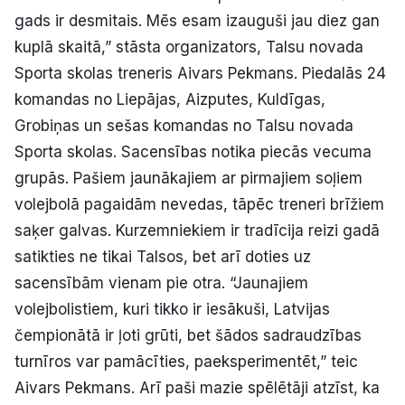
gads ir desmitais. Mēs esam izauguši jau diez gan
Politiskā reklāma
kuplā skaitā,” stāsta organizators, Talsu novada
Par mums
Sporta skolas treneris Aivars Pekmans. Piedalās 24
komandas no Liepājas, Aizputes, Kuldīgas,
Kontakti
Grobiņas un sešas komandas no Talsu novada
Sporta skolas. Sacensības notika piecās vecuma
Ziņo redakcijai
grupās. Pašiem jaunākajiem ar pirmajiem soļiem
volejbolā pagaidām nevedas, tāpēc treneri brīžiem
saķer galvas. Kurzemniekiem ir tradīcija reizi gadā
Facebook
Instagram
YouTube
satikties ne tikai Talsos, bet arī doties uz
sacensībām vienam pie otra. “Jaunajiem
E-avīze
Abonē
volejbolistiem, kuri tikko ir iesākuši, Latvijas
čempionātā ir ļoti grūti, bet šādos sadraudzības
turnīros var pamācīties, paeksperimentēt,” teic
Aivars Pekmans. Arī paši mazie spēlētāji atzīst, ka