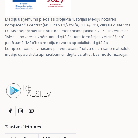
Mediju uzņēmums piedalās projektā "Latvijas Mediju nozares
kompetenču centrs" (Nr. 2.2.1.5.i.0/2/24/A/CFLA/001), kurš tiek īstenots
ES Atveseļošanas un noturības mehānisma plāna 2.2.1.5.i. investīcijas
"Mediju nozares uzņēmumu digitālās transformācijas veicināšana"
pasākumā "Mācības mediju nozares speciālistu digitālās
kompetences un zināšanu pilnveidošanai" ietvaros un saņem atbalstu
mediju speciālistu apmācībām un digitālās attīstības modernizācijai.
E-avīzes lietotnes