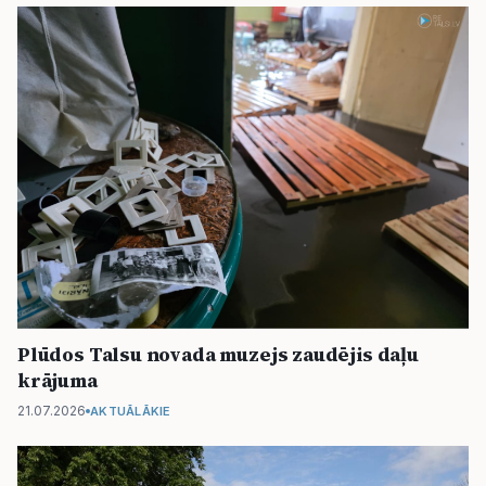
Plūdos Talsu novada muzejs zaudējis daļu
krājuma
21.07.2026
AKTUĀLĀKIE