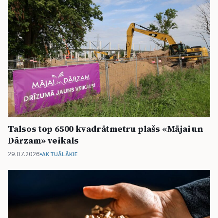
Talsos top 6500 kvadrātmetru plašs «Mājai un
Dārzam» veikals
29.07.2026
AKTUĀLĀKIE