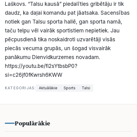
Laškovs. “Talsu kausā” piedalīties gribētāju ir tik
daudz, ka daļai komandu pat jāatsaka. Sacensības
notiek gan Talsu sporta hallē, gan sporta namā,
taču telpu vēl vairāk sportistiem nepietiek. Jau
pēcpusdienā tika noskaidroti uzvarētāji visās
piecās vecuma grupās, un šogad visvairāk
panākumu Dienvidkurzemes novadam.
https://youtu.be/fi2sYtbsbP0?
si=c26jf0fKwrsh6KWW
KATEGORIJAS:
Aktuālākie
Sports
Talsi
Populārākie