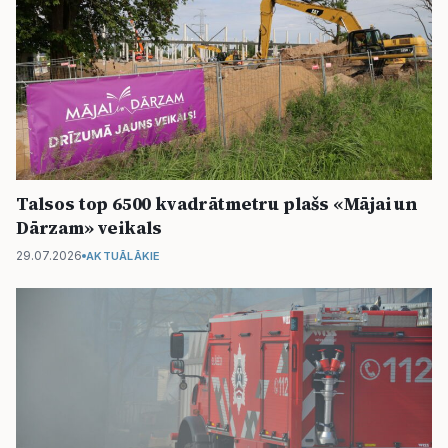
Talsos top 6500 kvadrātmetru plašs «Mājai un
Dārzam» veikals
29.07.2026
AKTUĀLĀKIE