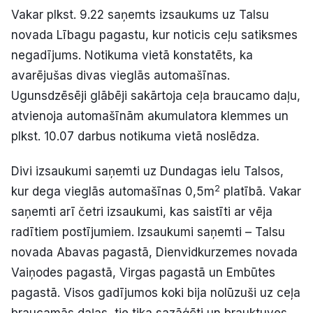
Vakar plkst. 9.22 saņemts izsaukums uz Talsu
Politiskā reklāma
novada Lībagu pagastu, kur noticis ceļu satiksmes
Par mums
negadījums. Notikuma vietā konstatēts, ka
avarējušas divas vieglās automašīnas.
Kontakti
Ugunsdzēsēji glābēji sakārtoja ceļa braucamo daļu,
atvienoja automašīnām akumulatora klemmes un
Ziņo redakcijai
plkst. 10.07 darbus notikuma vietā noslēdza.
Divi izsaukumi saņemti uz Dundagas ielu Talsos,
Facebook
Instagram
YouTube
2
kur dega vieglās automašīnas 0,5m
platībā. Vakar
saņemti arī četri izsaukumi, kas saistīti ar vēja
E-avīze
Abonē
radītiem postījumiem. Izsaukumi saņemti – Talsu
novada Abavas pagastā, Dienvidkurzemes novada
Vaiņodes pagastā, Virgas pagastā un Embūtes
pagastā. Visos gadījumos koki bija nolūzuši uz ceļa