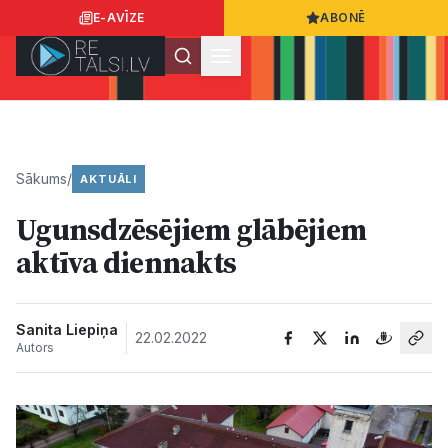
E-AVĪZE
ABONĒ
Ielogoties
Ziņo
App Store
Google Play
Sākums
/
AKTUĀLI
Ugunsdzēsējiem glābējiem
Ziņas
aktīva diennakts
Sabiedrība
Sanita Liepiņa
22.02.2022
Autors
Dzīvesstils
Sports