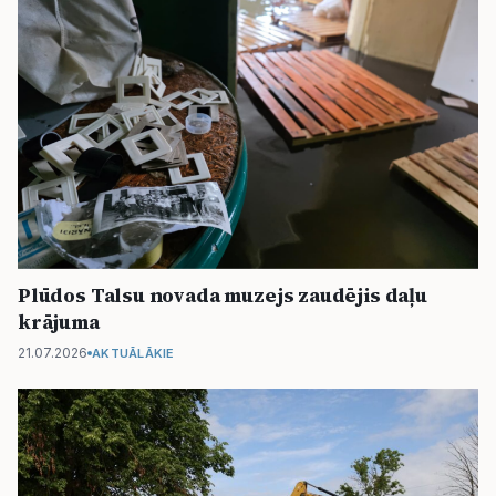
Plūdos Talsu novada muzejs zaudējis daļu
krājuma
21.07.2026
AKTUĀLĀKIE