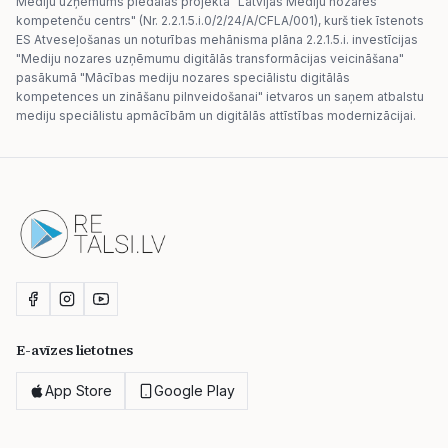
Mediju uzņēmums piedalās projektā "Latvijas Mediju nozares
kompetenču centrs" (Nr. 2.2.1.5.i.0/2/24/A/CFLA/001), kurš tiek īstenots
ES Atveseļošanas un noturības mehānisma plāna 2.2.1.5.i. investīcijas
"Mediju nozares uzņēmumu digitālās transformācijas veicināšana"
pasākumā "Mācības mediju nozares speciālistu digitālās
kompetences un zināšanu pilnveidošanai" ietvaros un saņem atbalstu
mediju speciālistu apmācībām un digitālās attīstības modernizācijai.
E-avīzes lietotnes
App Store
Google Play