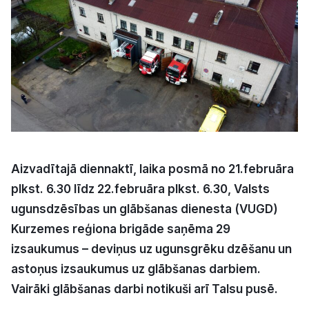
Kultūra
Bizness
Video
Vieta
Aizvadītajā diennaktī, laika posmā no 21.februāra
plkst. 6.30 līdz 22.februāra plkst. 6.30, Valsts
ugunsdzēsības un glābšanas dienesta (VUGD)
Sludinājumi
Kurzemes reģiona brigāde saņēma 29
izsaukumus – deviņus uz ugunsgrēku dzēšanu un
Pasākumi
astoņus izsaukumus uz glābšanas darbiem.
Vairāki glābšanas darbi notikuši arī Talsu pusē.
Reklāma