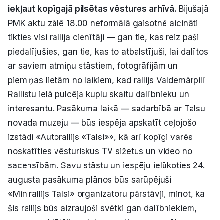
iekļaut kopīgajā pilsētas vēstures arhīvā.
Bijušajā
Politiskā reklāma
PMK aktu zālē 18.00 neformālā gaisotnē aicināti
Par mums
tikties visi rallija cienītāji — gan tie, kas reiz paši
piedalījušies, gan tie, kas to atbalstījuši, lai dalītos
Kontakti
ar saviem atmiņu stāstiem, fotogrāfijām un
piemiņas lietām no laikiem, kad rallijs Valdemārpilī
Ziņo redakcijai
Rallistu ielā pulcēja kuplu skaitu dalībnieku un
interesantu. Pasākuma laikā — sadarbībā ar Talsu
novada muzeju — būs iespēja apskatīt ceļojošo
Facebook
Instagram
YouTube
izstādi «Autorallijs «Talsi»», kā arī kopīgi varēs
noskatīties vēsturiskus TV sižetus un video no
E-avīze
Abonē
sacensībām. Savu stāstu un iespēju ielūkoties 24.
augusta pasākuma plānos būs sarūpējuši
«Minirallijs Talsi» organizatoru pārstāvji, minot, ka
šis rallijs būs aizraujoši svētki gan dalībniekiem,