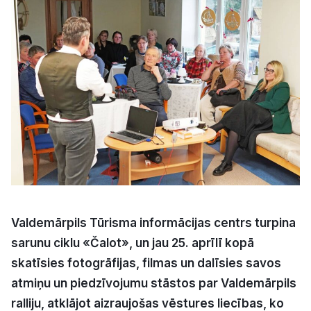
Kultūra
Bizness
Video
Vieta
Sludinājumi
Valdemārpils Tūrisma informācijas centrs turpina
sarunu ciklu «Čalot», un jau 25. aprīlī kopā
Pasākumi
skatīsies fotogrāfijas, filmas un dalīsies savos
atmiņu un piedzīvojumu stāstos par Valdemārpils
Reklāma
ralliju, atklājot aizraujošas vēstures liecības, ko