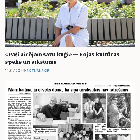
«Paši airējam savu kuģi» — Rojas kultūras
spēks un sīkstums
14.07.2026
AKTUĀLĀKIE