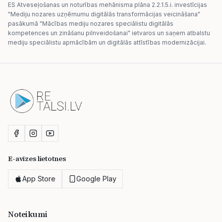
ES Atveseļošanas un noturības mehānisma plāna 2.2.1.5.i. investīcijas
"Mediju nozares uzņēmumu digitālās transformācijas veicināšana"
pasākumā "Mācības mediju nozares speciālistu digitālās
kompetences un zināšanu pilnveidošanai" ietvaros un saņem atbalstu
mediju speciālistu apmācībām un digitālās attīstības modernizācijai.
E-avīzes lietotnes
App Store
Google Play
Noteikumi