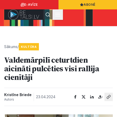
E-AVĪZE
ABONĒ
Ielogoties
Ziņo
App Store
Google Play
Sākums
/
KULTŪRA
Valdemārpilī ceturtdien
Ziņas
aicināti pulcēties visi rallija
cienītāji
Sabiedrība
Dzīvesstils
Kristīne Briede
23.04.2024
Autors
Sports