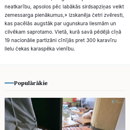
neatkarību, apsolos pēc labākās sirdsapziņas veikt
zemessarga pienākumus,» izskanēja četri zvēresti,
kas pacēlās augstāk par ugunskura liesmām un
cilvēkam saprotamo. Vietā, kurā savā pēdējā cīņā
19 nacionālie partizāni cīnījās pret 300 karavīru
lielu čekas karaspēka vienību.
Populārākie