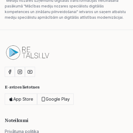
"Mediju nozares uzņēmumu digitālās transformācijas veicināšana"
pasākumā "Mācības mediju nozares speciālistu digitālās
kompetences un zināšanu pilnveidošanai" ietvaros un saņem atbalstu
mediju speciālistu apmācībām un digitālās attīstības modernizācijai.
E-avīzes lietotnes
App Store
Google Play
Noteikumi
Privātuma politika