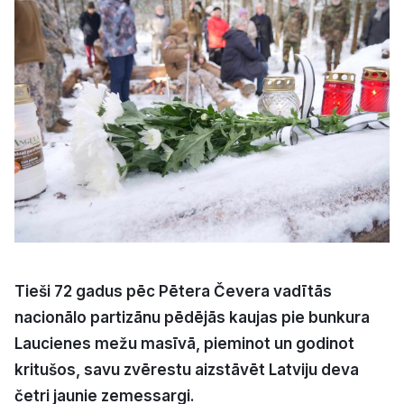
Kultūra
Bizness
Video
Vieta
Sludinājumi
Tieši 72 gadus pēc Pētera Čevera vadītās
nacionālo partizānu pēdējās kaujas pie bunkura
Pasākumi
Laucienes mežu masīvā, pieminot un godinot
kritušos, savu zvērestu aizstāvēt Latviju deva
Reklāma
četri jaunie zemessargi.