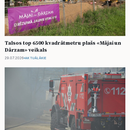
Talsos top 6500 kvadrātmetru plašs «Mājai un
Dārzam» veikals
29.07.2026
AKTUĀLĀKIE