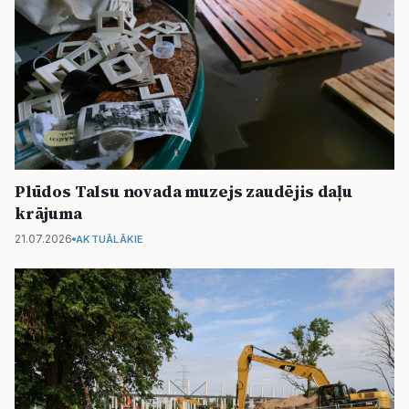
Plūdos Talsu novada muzejs zaudējis daļu
krājuma
21.07.2026
AKTUĀLĀKIE