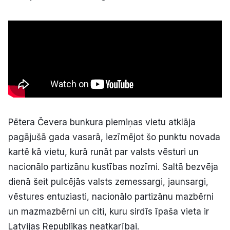
Politiskā reklāma
Par mums
Kontakti
Ziņo redakcijai
Pētera Čevera bunkura piemiņas vietu atklāja
Facebook
Instagram
YouTube
pagājušā gada vasarā, iezīmējot šo punktu novada
kartē kā vietu, kurā runāt par valsts vēsturi un
E-avīze
Abonē
nacionālo partizānu kustības nozīmi. Saltā bezvēja
dienā šeit pulcējās valsts zemessargi, jaunsargi,
vēstures entuziasti, nacionālo partizānu mazbērni
un mazmazbērni un citi, kuru sirdīs īpaša vieta ir
Latvijas Republikas neatkarībai.