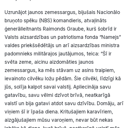
Uzrunājot jaunos zemessargus, bijušais Nacionālo
bruņoto spēku (NBS) komandieris, atvaļināts
ģenerālleitnants Raimonds Graube, kurš šobrīd ir
Valsts aizsardzības un patriotisma fonda “Namejs”
valdes priekšsēdētājs un arī aizsardzības ministra
padomnieks militārajos jautājumos, teica: “Šī ir
svēta zeme, aicinu aizdomāties jaunos
zemessargus, ka mēs stāvam uz asins traipiem,
ievainoto cilvēku ložu pēdām. Šie cilvēki, līdzīgi kā
jūs, solīja kalpot savai valstij. Apliecināja savu
gatavību, savu vēlmi dzīvot brīvā, neatkarīgā
valstī un bija gatavi atdot savu dzīvību. Domāju, arī
viņiem šī ir īpaša diena. Kritušajiem karavīriem,
aizgājušajiem mūsu varoņiem, nevar būt nekas