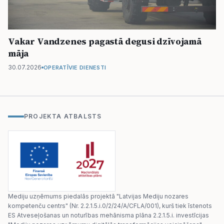
Vakar Vandzenes pagastā degusi dzīvojamā
māja
30.07.2026
OPERATĪVIE DIENESTI
PROJEKTA ATBALSTS
Mediju uzņēmums piedalās projektā "Latvijas Mediju nozares
kompetenču centrs" (Nr. 2.2.1.5.i.0/2/24/A/CFLA/001), kurš tiek īstenots
ES Atveseļošanas un noturības mehānisma plāna 2.2.1.5.i. investīcijas