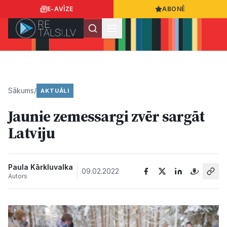
E-AVĪZE
ABONĒ
Ielogoties
Ziņo
App Store
Google Play
Sākums
/
AKTUĀLI
Jaunie zemessargi zvēr sargāt
Ziņas
Latviju
Sabiedrība
Paula Kārkluvalka
09.02.2022
Autors
Dzīvesstils
Sports