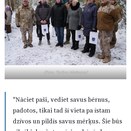
/Foto: Terēze Matisone/
“Nāciet paši, vediet savus bērnus,
padotos, tikai tad šī vieta pa īstam
dzīvos un pildīs savus mērķus. Šie būs