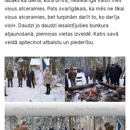
labāks kā diena, kurā brīvā, neatkarīgā valstī mēs
viņus atceramies. Pats svarīgākais, ka mēs ne tikai
viņus atceramies, bet turpinām darīt to, ko darīja
viņi». Daudzi jo daudzi iesaistījušies bunkura
atjaunošanā, piemiņas vietas izveidē. Katrs savā
veidā apliecinot atbalstu un piederību.
/Foto: Terēze Matisone/
/Foto: Terēze Matisone/