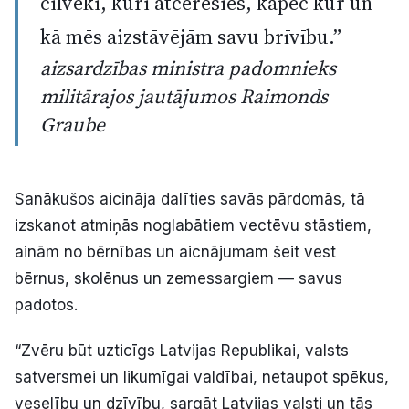
cilvēki, kuri atcerēsies, kāpēc kur un
kā mēs aizstāvējām savu brīvību.”
aizsardzības ministra padomnieks
militārajos jautājumos Raimonds
Graube
Sanākušos aicināja dalīties savās pārdomās, tā
izskanot atmiņās noglabātiem vectēvu stāstiem,
ainām no bērnības un aicnājumam šeit vest
bērnus, skolēnus un zemessargiem — savus
padotos.
“Zvēru būt uzticīgs Latvijas Republikai, valsts
satversmei un likumīgai valdībai, netaupot spēkus,
veselību un dzīvību, sargāt Latvijas valsti un tās