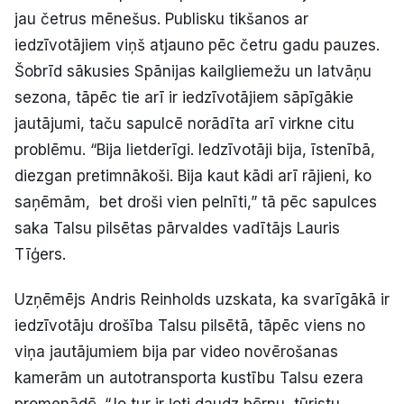
jau četrus mēnešus. Publisku tikšanos ar
Politiskā reklāma
iedzīvotājiem viņš atjauno pēc četru gadu pauzes.
Par mums
Šobrīd sākusies Spānijas kailgliemežu un latvāņu
sezona, tāpēc tie arī ir iedzīvotājiem sāpīgākie
Kontakti
jautājumi, taču sapulcē norādīta arī virkne citu
problēmu. “Bija lietderīgi. Iedzīvotāji bija, īstenībā,
Ziņo redakcijai
diezgan pretimnākoši. Bija kaut kādi arī rājieni, ko
saņēmām, bet droši vien pelnīti,” tā pēc sapulces
saka Talsu pilsētas pārvaldes vadītājs Lauris
Facebook
Instagram
YouTube
Tīģers.
E-avīze
Abonē
Uzņēmējs Andris Reinholds uzskata, ka svarīgākā ir
iedzīvotāju drošība Talsu pilsētā, tāpēc viens no
viņa jautājumiem bija par video novērošanas
kamerām un autotransporta kustību Talsu ezera