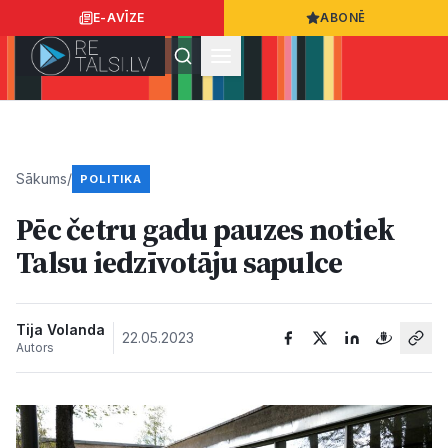
E-AVĪZE
ABONĒ
Ielogoties
Ziņo
App Store
Google Play
Sākums
/
POLITIKA
Pēc četru gadu pauzes notiek
Ziņas
Talsu iedzīvotāju sapulce
Sabiedrība
Tija Volanda
22.05.2023
Autors
Dzīvesstils
Sports