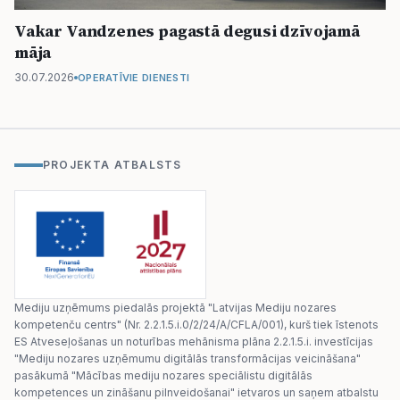
Vakar Vandzenes pagastā degusi dzīvojamā
māja
30.07.2026
OPERATĪVIE DIENESTI
PROJEKTA ATBALSTS
Mediju uzņēmums piedalās projektā "Latvijas Mediju nozares
kompetenču centrs" (Nr. 2.2.1.5.i.0/2/24/A/CFLA/001), kurš tiek īstenots
ES Atveseļošanas un noturības mehānisma plāna 2.2.1.5.i. investīcijas
"Mediju nozares uzņēmumu digitālās transformācijas veicināšana"
pasākumā "Mācības mediju nozares speciālistu digitālās
kompetences un zināšanu pilnveidošanai" ietvaros un saņem atbalstu