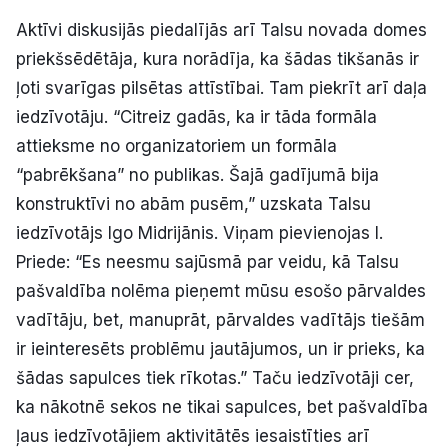
Aktīvi diskusijās piedalījās arī Talsu novada domes
priekšsēdētāja, kura norādīja, ka šādas tikšanās ir
ļoti svarīgas pilsētas attīstībai. Tam piekrīt arī daļa
iedzīvotāju. “Citreiz gadās, ka ir tāda formāla
attieksme no organizatoriem un formāla
“pabrēkšana” no publikas. Šajā gadījumā bija
konstruktīvi no abām pusēm,” uzskata Talsu
iedzīvotājs Igo Midrijānis. Viņam pievienojas I.
Priede: “Es neesmu sajūsmā par veidu, kā Talsu
pašvaldība nolēma pieņemt mūsu esošo pārvaldes
vadītāju, bet, manuprāt, pārvaldes vadītājs tiešām
ir ieinteresēts problēmu jautājumos, un ir prieks, ka
šādas sapulces tiek rīkotas.” Taču iedzīvotāji cer,
ka nākotnē sekos ne tikai sapulces, bet pašvaldība
ļaus iedzīvotājiem aktivitātēs iesaistīties arī