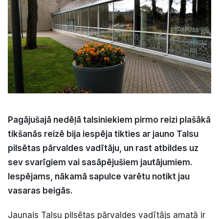
Kultūra
Bizness
Video
Vieta
Pagājušajā nedēļā talsiniekiem pirmo reizi plašākā
tikšanās reizē bija iespēja tikties ar jauno Talsu
pilsētas pārvaldes vadītāju, un rast atbildes uz
Sludinājumi
sev svarīgiem vai sasāpējušiem jautājumiem.
Iespējams, nākamā sapulce varētu notikt jau
Pasākumi
vasaras beigās.
Reklāma
Jaunais Talsu pilsētas pārvaldes vadītājs amatā ir