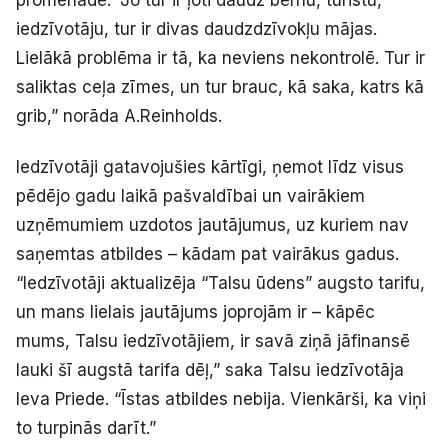
promenādē. “Jo tur ir ļoti daudz bērnu, tūristu,
iedzīvotāju, tur ir divas daudzdzīvokļu mājas.
Lielākā problēma ir tā, ka neviens nekontrolē. Tur ir
saliktas ceļa zīmes, un tur brauc, kā saka, katrs kā
grib,” norāda A.Reinholds.
Iedzīvotāji gatavojušies kārtīgi, ņemot līdz visus
pēdējo gadu laikā pašvaldībai un vairākiem
uzņēmumiem uzdotos jautājumus, uz kuriem nav
saņemtas atbildes – kādam pat vairākus gadus.
“Iedzīvotāji aktualizēja “Talsu ūdens” augsto tarifu,
un mans lielais jautājums joprojām ir – kāpēc
mums, Talsu iedzīvotājiem, ir savā ziņā jāfinansē
lauki šī augstā tarifa dēļ,” saka Talsu iedzīvotāja
Ieva Priede. “Īstas atbildes nebija. Vienkārši, ka viņi
to turpinās darīt.”