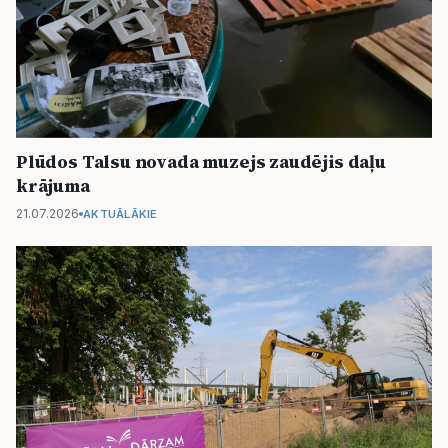
Plūdos Talsu novada muzejs zaudējis daļu
krājuma
21.07.2026
AKTUĀLĀKIE