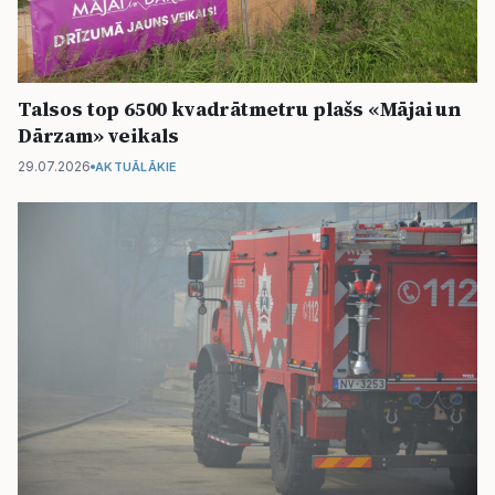
Talsos top 6500 kvadrātmetru plašs «Mājai un
Dārzam» veikals
29.07.2026
AKTUĀLĀKIE